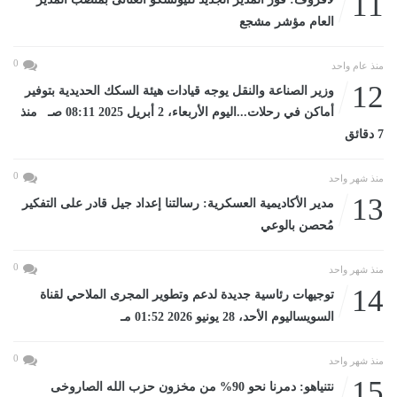
11
العام مؤشر مشجع
0
منذ عام واحد
12
وزير الصناعة والنقل يوجه قيادات هيئة السكك الحديدية بتوفير
أماكن في رحلات...اليوم الأربعاء، 2 أبريل 2025 08:11 صـ منذ
7 دقائق
0
منذ شهر واحد
13
مدير الأكاديمية العسكرية: رسالتنا إعداد جيل قادر على التفكير
مُحصن بالوعي
0
منذ شهر واحد
14
توجيهات رئاسية جديدة لدعم وتطوير المجرى الملاحي لقناة
السويساليوم الأحد، 28 يونيو 2026 01:52 مـ
0
منذ شهر واحد
15
نتنياهو: دمرنا نحو 90% من مخزون حزب الله الصاروخى