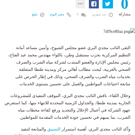
0
مشاركة
منذ شهرين
0
مصر اليوم
تبليغ
التقى النائب مجدي البري عضو مجلس الشيوخ، وأمين مساعد أمانة
التنظيم المركزية بحزب مستقبل وطن، باللواء مهندس محمد عبد الفتاح،
رئيس مجلس الإدارة والعضو المنتدب لشركة مياه الشرب والصرف
الصحي بالغربية، لبحث مطالب أهالي مركز ومدينة طنطا المتعلقة
بخدمات مياه الشرب والصرف الصحي، وذلك في إطار الحرص على
متابعة احتياجات المواطنين والعمل على تحسين مستوى الخدمات.
وخلال اللقاء، ناقش النائب مجدي البري، الموقف التنفيذي للمشروعات
الجارية بمدينة طنطا، والجداول الزمنية المحددة للانتهاء منها، كما استعرض
جهود الشركة في أعمال الإحلال والتجديد ورفع كفاءة محطات مياه
الشرب، بما يسهم في تحسين جودة الخدمات المقدمة للمواطنين.
وأكد النائب مجدي البري، أهمية استمرار
التنسيق
والمتابعة لتنفيذ