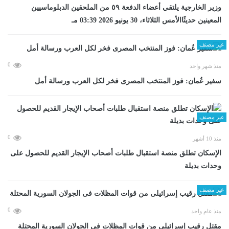
وزير الخارجية يلتقي أعضاء الدفعة ٥٩ من الملحقين الدبلوماسيين
المعينين حديثًاالأمس الثلاثاء، 30 يونيو 2026 03:39 مـ
غير مصنف
0
منذ شهر واحد
سفير عُمان: فوز المنتخب المصرى فخر لكل العرب ورسالة أمل
غير مصنف
0
منذ 10 أشهر
الإسكان تطلق منصة استقبال طلبات أصحاب الإيجار القديم للحصول على
وحدات بديلة
غير مصنف
0
منذ عام واحد
مقتل رقيب إسرائيلى من قوات المظلات فى الجولان السورية المحتلة