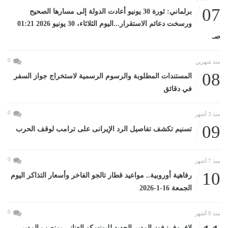
07
برلماني: ثورة 30 يونيو أعادت الدولة إلى مسارها الصحيح
ورسخت دعائم الاستقرار...اليوم الثلاثاء، 30 يونيو 2026 01:21
صـ
0
منذ شهرين
08
المستندات المطلوبة والرسوم الرسمية لاستخراج جواز السفر
في دقائق
0
منذ 3 أشهر
09
تسنيم تكشف تفاصيل الرد الإيرانى على ترامب لوقف الحرب
0
منذ 7 أشهر
10
رفاهية أوروبية.. مواعيد قطار تالجو الفاخر وأسعار التذاكر اليوم
الجمعة 16-1-2026
0
منذ 8 أشهر
لافروف: فوز المدير الجديد لليونسكو العنانى بمنصب المدير