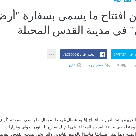
/
مصر اليوم
 افتتاح ما يسمى بسفارة "أر
 فى مدينة القدس المحتلة
ى Twitter
إنشر فى Facebook
ن
0
مصر اليوم
تبليغ
لعربية بأشد العبارات افتتاح إقليم شمال غرب الصومال ما يسمى بمنطقة "أرض
مة له في مدينة القدس المحتلة، في انتهاك صارخ للقانون الدولي وقرارات
لصلة وبما يمثل مساسًا مباشرًا بالوضع القانوني والتاريخي لمدينة القدس المحتل