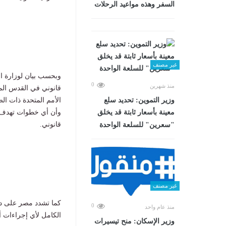
السفر وهذه مواعيد الرحلات
غير مصنف
وبحسب بيان لوزارة ا
0
منذ شهرين
قانوني في القدس المح
وزير التموين: تحديد سلع
وأن أي خطوات تهدف إلى
معينة بأسعار ثابتة قد يخلق
قانوني.
"سعرين" للسلعة الواحدة
غير مصنف
كما تشدد مصر على دعم
0
منذ عام واحد
الكامل لأي إجراءات أ
وزير الإسكان: منح تيسيرات