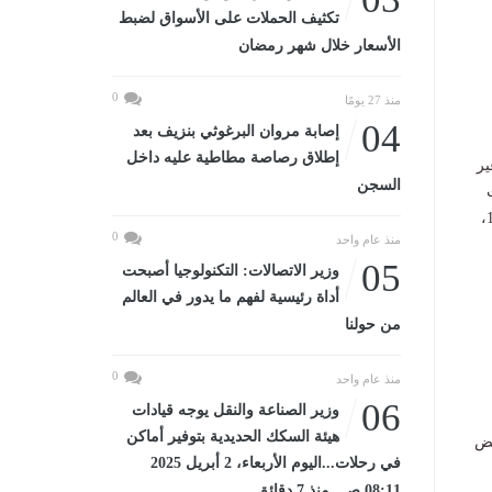
تكثيف الحملات على الأسواق لضبط
الأسعار خلال شهر رمضان
0
منذ 27 يومًا
04
إصابة مروان البرغوثي بنزيف بعد
إطلاق رصاصة مطاطية عليه داخل
ير
السجن
الأمم المتحدة ذات الصلة، مجددةً التأكيد على أن القدس الشرقية أرض فلسطينية محتلة منذ عام 1967،
0
منذ عام واحد
05
وزير الاتصالات: التكنولوجيا أصبحت
أداة رئيسية لفهم ما يدور في العالم
من حولنا
0
منذ عام واحد
06
وزير الصناعة والنقل يوجه قيادات
هيئة السكك الحديدية بتوفير أماكن
فض
في رحلات...اليوم الأربعاء، 2 أبريل 2025
08:11 صـ منذ 7 دقائق