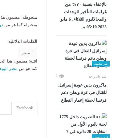
بالإعفاء بنسبة ٧٠% من
غرامات التأخير للوحدات
ملحوظة: مضمون هذا ا
والمحالاليوم الثلاثاء، 6 مايو
بمحتواه كما هو من
دو
2025 05:10 مـ
الكلمات الدلائليه
مصر
انتبه: مضمون هذا الخ
غير مصنف
كما هو من
مصر اليوم
0
منذ عام واحد
ماكرون يدين عودة إسرائيل
للقتال فى غزة ويعلن دعم
فرنسا لخطة إعمار القطاع
Facebook
غير مصنف