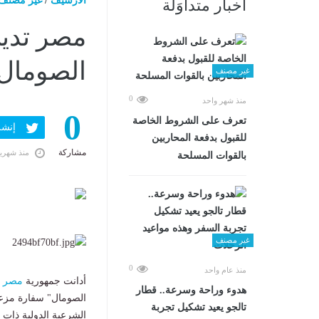
الارشيف
/
غير مصنف
أخبار متداوَلة
مصر تدين
الصومال"
غير مصنف
0
منذ شهر واحد
0
تعرف على الشروط الخاصة
إنشر ف
للقبول بدفعة المحاربين
مشاركة
منذ شهري
بالقوات المسلحة
غير مصنف
0
منذ عام واحد
أدانت جمهورية
مصر
ا
هدوء وراحة وسرعة.. قطار
الصومال" سفارة مزعو
تالجو يعيد تشكيل تجربة
الشرعية الدولية ذات ا