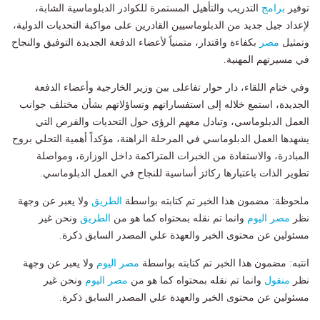
توفير
برامج
التدريب والتأهيل المستمرة للكوادر الدبلوماسية الشابة،
لإعداد جيل جديد من الدبلوماسيين القادرين على مواكبة التحديات الدولية،
وتمثيل
مصر
بكفاءة واقتدار، متمنياً لأعضاء الدفعة الجديدة التوفيق والنجاح
في مسيرتهم المهنية.
وفي ختام اللقاء، دار حوار تفاعلى بين وزير الخارجية وأعضاء الدفعة
الجديدة، استمع خلاله إلى استفساراتهم وتساؤلاتهم بشأن مختلف جوانب
العمل الدبلوماسي، وتبادل معهم الرؤى حول التحديات والفرص التي
يشهدها العمل الدبلوماسي في المرحلة الراهنة، مؤكداً أهمية التحلي بروح
المبادرة، والاستفادة من الخبرات المتراكمة داخل الوزارة، ومواصلة
تطوير الذات باعتبارها ركائز أساسية للنجاح في العمل الدبلوماسي.
ملحوظة: مضمون هذا الخبر تم كتابته بواسطة
الطريق
ولا يعبر عن وجهة
نظر
مصر اليوم
وانما تم نقله بمحتواه كما هو من
الطريق
ونحن غير
مسئولين عن محتوى الخبر والعهدة علي المصدر السابق ذكرة.
انتبه: مضمون هذا الخبر تم كتابته بواسطة
مصر اليوم
ولا يعبر عن وجهة
نظر
منقول
وانما تم نقله بمحتواه كما هو من
مصر اليوم
ونحن غير
مسئولين عن محتوى الخبر والعهدة علي المصدر السابق ذكرة.