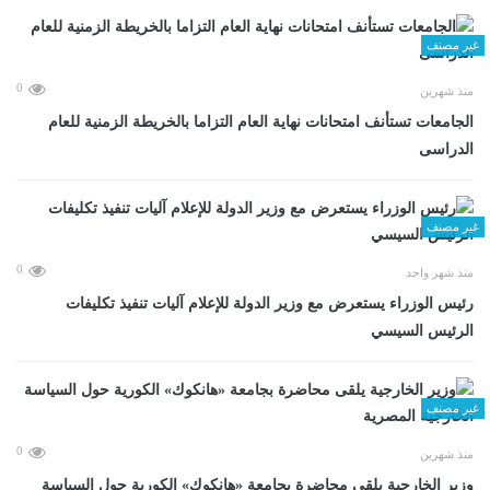
غير مصنف
0
منذ شهرين
الجامعات تستأنف امتحانات نهاية العام التزاما بالخريطة الزمنية للعام
الدراسى
غير مصنف
0
منذ شهر واحد
رئيس الوزراء يستعرض مع وزير الدولة للإعلام آليات تنفيذ تكليفات
الرئيس السيسي
غير مصنف
0
منذ شهرين
وزير الخارجية يلقى محاضرة بجامعة «هانكوك» الكورية حول السياسة