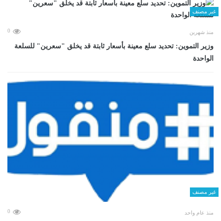
غير مصنف
0
منذ شهرين
وزير التموين: تحديد سلع معينة بأسعار ثابتة قد يخلق "سعرين" للسلعة
الواحدة
غير مصنف
0
منذ عام واحد