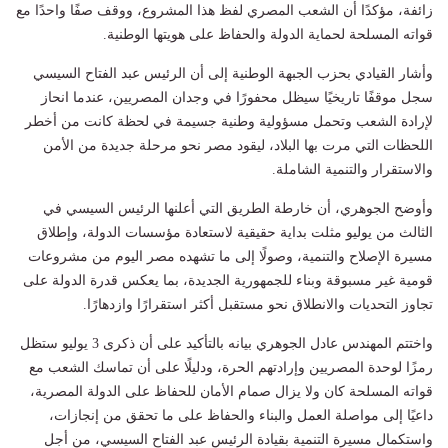
زائفة، مؤكدًا أن الشعب المصري لفظ هذا المشروع، ووقف صفًا واحدًا مع
قواته المسلحة لحماية الدولة والحفاظ على هويتها الوطنية.
وأشار القيادي بحزب الجبهة الوطنية إلى أن الرئيس عبد الفتاح السيسي
سجل موقفًا تاريخيًا سيظل محفورًا في وجدان المصريين، عندما انحاز
لإرادة الشعب وتحمل مسؤولية وطنية جسيمة في لحظة كانت من أخطر
اللحظات التي مرت بها البلاد، ليقود مصر نحو مرحلة جديدة من الأمن
والاستقرار والتنمية الشاملة.
وأوضح الجوهري، أن خارطة الطريق التي أعلنها الرئيس السيسي في
الثالث من يوليو مثلت بداية حقيقية لاستعادة مؤسسات الدولة، وإطلاق
مسيرة الإصلاح والتنمية، وصولًا إلى ما تشهده مصر اليوم من مشروعات
قومية غير مسبوقة وبناء للجمهورية الجديدة، بما يعكس قدرة الدولة على
تجاوز التحديات والانطلاق نحو مستقبل أكثر استقرارًا وازدهارًا.
واختتم المهندس عادل الجوهري بيانه بالتأكيد على أن ذكرى 3 يوليو ستظل
رمزًا لوحدة المصريين وإرادتهم الحرة، ودليلًا على أن تماسك الشعب مع
قواته المسلحة كان ولا يزال صمام الأمان للحفاظ على الدولة المصرية،
داعيًا إلى مواصلة العمل والبناء والحفاظ على ما تحقق من إنجازات،
واستكمال مسيرة التنمية بقيادة الرئيس عبد الفتاح السيسي، من أجل