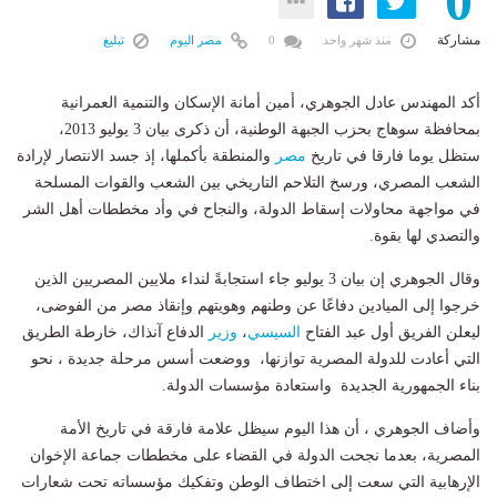
0
مشاركة
منذ شهر واحد
0
مصر اليوم
تبليغ
أكد المهندس عادل الجوهري، أمين أمانة الإسكان والتنمية العمرانية
بمحافظة سوهاج بحزب الجبهة الوطنية، أن ذكرى بيان 3 يوليو 2013،
ستظل يوما فارقا في تاريخ
مصر
والمنطقة بأكملها، إذ جسد الانتصار لإرادة
الشعب المصري، ورسخ التلاحم التاريخي بين الشعب والقوات المسلحة
في مواجهة محاولات إسقاط الدولة، والنجاح في وأد مخططات أهل الشر
والتصدي لها بقوة.
وقال الجوهري إن بيان 3 يوليو جاء استجابةً لنداء ملايين المصريين الذين
خرجوا إلى الميادين دفاعًا عن وطنهم وهويتهم وإنقاذ مصر من الفوضى،
ليعلن الفريق أول عبد الفتاح
السيسي
،
وزير
الدفاع آنذاك، خارطة الطريق
التي أعادت للدولة المصرية توازنها، ووضعت أسس مرحلة جديدة ، نحو
بناء الجمهورية الجديدة واستعادة مؤسسات الدولة.
وأضاف الجوهري ، أن هذا اليوم سيظل علامة فارقة في تاريخ الأمة
المصرية، بعدما نجحت الدولة في القضاء على مخططات جماعة الإخوان
الإرهابية التي سعت إلى اختطاف الوطن وتفكيك مؤسساته تحت شعارات