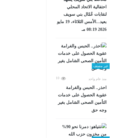
احتفالية الاتحاد المحلي
لنقابات عُمّال بني سويف
بعيد...الأمس الثلاثاء، 19 مايو
2026 08:19 مـ
غير مصنف
10
منذ عام واحد
احذر.. الحبس والغرامة
عقوبة الحصول على خدمات
التأمين الصحى الشامل بغير
وجه حق