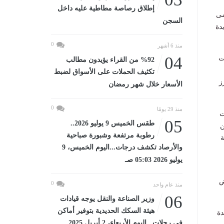
إطلاق رصاصة مطاطية عليه داخل
الفوضى
السجن
جديدة
0
منذ 6 أشهر
04
ت
%92 من القراء يؤيدون مطالب
تكثيف الحملات على الأسواق لضبط
ز
الأسعار خلال شهر رمضان
0
منذ 29 يومًا
ت
05
طقس الخميس 9 يوليو 2026..
ن
رطوبة مرتفعة وشبورة صباحية
ة
والأرصاد تكشف درجات...اليوم الخميس، 9
يوليو 2026 05:03 صـ
ض
0
منذ عام واحد
06
وزير الصناعة والنقل يوجه قيادات
هيئة السكك الحديدية بتوفير أماكن
ووحدة
في رحلات...اليوم الأربعاء، 2 أبريل 2025