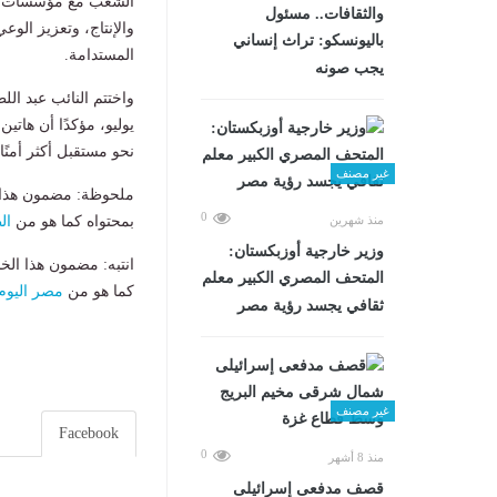
الشعب مع مؤسسات الد
والثقافات.. مسئول
والإنتاج، وتعزيز الوع
باليونسكو: تراث إنساني
المستدامة.
يجب صونه
يوليو، مؤكدًا أن هاتي
نحو مستقبل أكثر أمنًا و
غير مصنف
ملحوظة: مضمون هذا ا
0
منذ شهرين
بمحتواه كما هو من
ال
وزير خارجية أوزبكستان:
انتبه: مضمون هذا الخ
المتحف المصري الكبير معلم
كما هو من
مصر اليوم
ثقافي يجسد رؤية مصر
غير مصنف
Facebook
0
منذ 8 أشهر
قصف مدفعى إسرائيلى