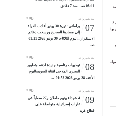
08:11 صـ منذ 7 دقائق
ية
0
منذ شهر واحد
واختتم النائب عبد اللطيف أبو الشيخ بيانه بتوجيه التحية للشعب المصري في ذكرى ثورة 30 يونيو وبيان 3
07
برلماني: ثورة 30 يونيو أعادت الدولة
بها
إلى مسارها الصحيح ورسخت دعائم
الاستقرار...اليوم الثلاثاء، 30 يونيو 2026 01:21
صـ
ه
0
منذ شهر واحد
واه
08
توجيهات رئاسية جديدة لدعم وتطوير
المجرى الملاحي لقناة السويساليوم
الأحد، 28 يونيو 2026 01:52 مـ
0
منذ شهر واحد
09
4 شهداء بينهم طفلان و27 مصاباً فى
غارات إسرائيلية متواصلة على
قطاع غزة