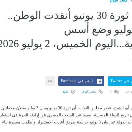
/
مصر اليوم
برلماني: ثورة 30 يونيو أنقذت الوطن..
يان 3 يوليو وضع أسس
الجمهورية...اليوم الخميس، 2 يوليو 
ى Twitter
إنشر فى Facebook
واحد
0
مصر اليوم
تبليغ
أكد النائب عبد اللطيف أبو الشيخ، عضو مجلس النواب، أن ثورة 30 يونيو وبيان 3 يوليو يمثلان محطتين
 تاريخ الدولة المصرية، بعدما عبر الشعب المصري عن إرادته الحرة في استعاد
دولته، لترسم مؤسسات الدولة عبر بيان 3 يوليو خريطة طريق أعادت الاستقرار وأطلقت مسيرة بناء