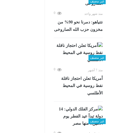
غير مصنف
0
منذ شهر واحد
نتنياهو: دمرنا نحو 90% من
مخزون حزب الله الصاروخى
غير مصنف
0
منذ 7 أشهر
أمريكا تعلن احتجاز ناقلة
نفط روسية في المحيط
الأطلسي
غير مصنف
0