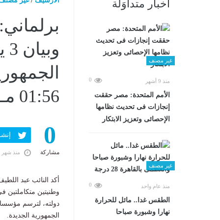
الارشيف
/
غير مصنف
أخبار متداوَلة
وب
غير مصنف
0
منذ 9 أشهر
01:56 مـ
الأمم المتحدة: مصر حققت
إنجازات فى تحديث نظامها
الإحصائى وتعزيز الابتكار
0
إنشر ف
مشاركة
منذ شهر 
غير مصنف
0
منذ عام واحد
وطنيتين متكاملتين في
الطقس غدا.. مائل للحرارة
نهارا وشبورة صباحا
الجمهورية الجديدة.