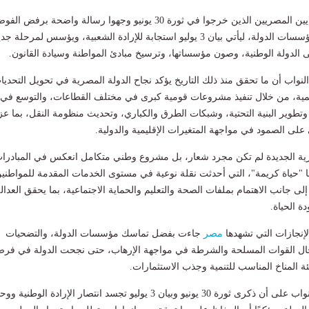
وقال أبو الشيخ إن ملايين المصريين الذين خرجوا في ثورة 30 يونيو وجهوا رسالة واضحة برفض 
ومحاولات اختطاف مؤسسات الدولة، ليأتي بيان 3 يوليو استجابة للإرادة الشعبية، ويؤسس لمرحلة 
الدولة الوطنية، وصون مؤسساتها، وترسيخ مبادئ المواطنة وسيادة القانون.
اب أن ما تحقق منذ ذلك التاريخ يؤكد نجاح الدولة المصرية في تحويل التحديا
مية، من خلال تنفيذ مشروعات قومية كبرى في مختلف القطاعات، والتوسع في
 وتطوير البنية التحتية، وشبكات الطرق والكباري، وتحديث منظومة النقل، بما عز
 على الصمود في مواجهة المتغيرات الإقليمية والدولية.
رية الجديدة لم تكن مجرد شعار، بل مشروع وطني متكامل انعكس في المبادرا
 "حياة كريمة"، التي أحدثت نقلة نوعية في مستوى الخدمات المقدمة للمواطني
ى جانب الاهتمام بملفات الصحة والتعليم والحماية الاجتماعية، بما يحقق العدال
ة الحياة.
لإنجازات التي تشهدها
مصر
جاءت بفضل تماسك مؤسسات الدولة، والتضحيات
رجال القوات المسلحة والشرطة في مواجهة الإرهاب، حتى نجحت الدولة في فر
ئة المناخ المناسب للتنمية وجذب الاستثمارات.
وشدد عضو مجلس النواب على أن ذكرى ثورة 30 يونيو وبيان 3 يوليو تجسد انتصار الإرادة الوطنية 