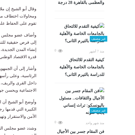
والعظمى بالقاهرة 28 درجة
تقوم على الحفاظ على 
وأضاف عضو مجلس النو
غير مصنف
إلى فرص حقيقية للتن
إنشاء المدن الجديدة،
0
منذ 7 أشهر
قدرة الاقتصاد الوطني
كيفية التقدم للالتحاق
بالجامعات الخاصة والأهلية
وأشار إلى أن الجمهو
للدراسة بالتيرم الثانى؟
الرئاسية، وعلى رأسها
داخل القرى والريف، إل
الاجتماعية ويحسن جود
وأوضح أبو الشيخ أن ا
الكبيرة التي قدمها 
غير مصنف
الأمن والاستقرار وتهي
0
منذ شهر واحد
فن المقام جسر بين الأجيال