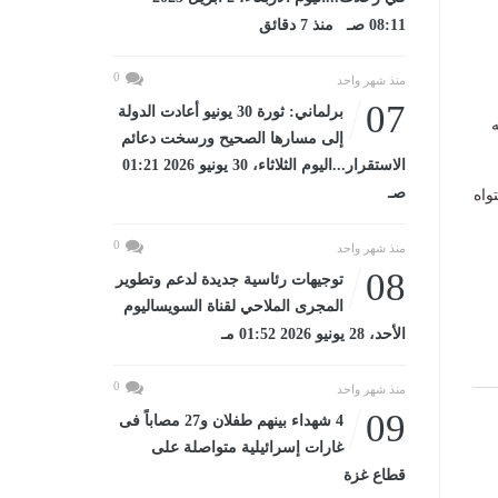
08:11 صـ منذ 7 دقائق
0
منذ شهر واحد
07
برلماني: ثورة 30 يونيو أعادت الدولة
ه
إلى مسارها الصحيح ورسخت دعائم
الاستقرار...اليوم الثلاثاء، 30 يونيو 2026 01:21
صـ
واه
0
منذ شهر واحد
08
توجيهات رئاسية جديدة لدعم وتطوير
المجرى الملاحي لقناة السويساليوم
الأحد، 28 يونيو 2026 01:52 مـ
0
منذ شهر واحد
09
4 شهداء بينهم طفلان و27 مصاباً فى
غارات إسرائيلية متواصلة على
قطاع غزة