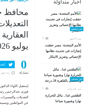
الارشيف
/
غير مصنف
أخبار متداوَلة
محافظ جن
التعديلا
غير مصنف
0
منذ 9 أشهر
يوليو 2026 04:49 مـ
الأمم المتحدة: مصر حققت
إنجازات فى تحديث نظامها
الإحصائى وتعزيز الابتكار
0
إنشر ف
مشاركة
منذ شهر 
غير مصنف
إستقبل اللواء الدكتو
0
منذ عام واحد
فوزى عبدالرحمن رئيس
الطقس غدا.. مائل للحرارة
التعديلات والتيسيرات
نهارا وشبورة صباحا
عن المواطنين وتبسيط 