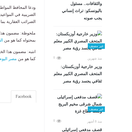
والثقافات.. مسئول
ودعا المحافظ المواطن
باليونسكو: تراث إنساني
الضريبية في المواعيد
يجب صونه
الضرائب العقارية بما 
ملحوظة: مضمون هذا ا
بمحتواه كما هو من
ال
غير مصنف
انتبه: مضمون هذا الخ
0
منذ شهرين
كما هو من
مصر اليوم
وزير خارجية أوزبكستان:
المتحف المصري الكبير معلم
ثقافي يجسد رؤية مصر
Facebook
غير مصنف
0
منذ 8 أشهر
قصف مدفعى إسرائيلى