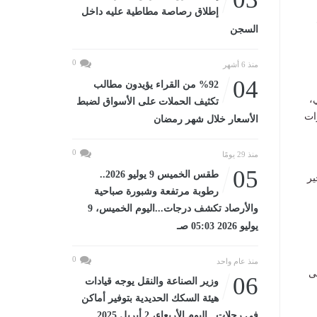
إطلاق رصاصة مطاطية عليه داخل
ألف
السجن
0
منذ 6 أشهر
04
%92 من القراء يؤيدون مطالب
،
تكثيف الحملات على الأسواق لضبط
رات
الأسعار خلال شهر رمضان
0
منذ 29 يومًا
05
طقس الخميس 9 يوليو 2026..
ير
رطوبة مرتفعة وشبورة صباحية
والأرصاد تكشف درجات...اليوم الخميس، 9
يوليو 2026 05:03 صـ
0
منذ عام واحد
ى
06
وزير الصناعة والنقل يوجه قيادات
هيئة السكك الحديدية بتوفير أماكن
في رحلات...اليوم الأربعاء، 2 أبريل 2025