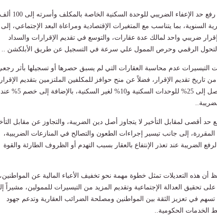
كما تضمنت التعديلات رفع حد الإعفاء الضريبي للوحدة السكنية الخاصة بالمكلف وأسرته إلى 100 
رية السنوية، بما يتناسب مع المتغيرات الإقتصادية ومراعاة البعد الإجتماعي، إلى
قرار ضريبي واحد لمالك عدة عقارات، والتوسع في تقديم الإقرارات والسداد
هود التحول الرقمي وحرص الممول علي سرعة في التسجيل عن طريق الأبلكشن ..
لتيسيرات عدم محاسبة العقارات التي لم يسبق حصرها أو تسجيلها بأثر رجعي
 من تاريخ تقديم الإقرار، فضلاً عن منح حوافز للمكلفين الملتزمين بتقديم الإقرا
في مواعيدها بخصم يصل إلى 25% للوحدات السكنية و10% لغير السكنية، بالإضافة إلى خصم 5% عند
ريبة..
 حد أقصى لمقابل التأخير لا يتجاوز أصل دين الضريبة، والتجاوز عن مقابل التأخ
المقررة، إلى جانب تيسير إجراءات الطعون والتصالح في المنازعات الضريبية،
فع الضريبة عند تعذر الإنتفاع بالعقار بسبب التهدم أو الظروف الطارئة والقوة
ظ أن هذه التعديلات تمثل خطوة مهمة نحو تخفيف الأعباء المالية عن المواطنين،
 تحقيق العدالة الإجتماعية وتقديم المزيد من التيسيرات للممولين، مشيراً إل
 تسهم في تعزيز الثقة بين المواطنين ومصلحة الضرائب العقارية وتدعم جهود
ط الخدمات الحكومية..