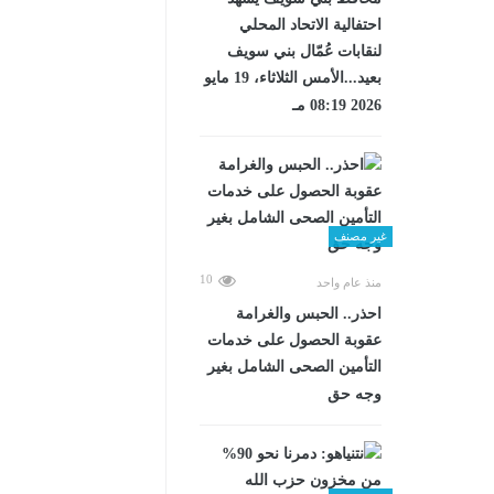
احتفالية الاتحاد المحلي
لنقابات عُمّال بني سويف
بعيد...الأمس الثلاثاء، 19 مايو
2026 08:19 مـ
غير مصنف
10
منذ عام واحد
احذر.. الحبس والغرامة
عقوبة الحصول على خدمات
التأمين الصحى الشامل بغير
وجه حق