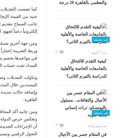
والعظمى بالقاهرة 28 درجة
جنيه من القيمة الإيجا
جانب السماح بتقديم إ
إلكترونياً دعماً لج
غير مصنف
ومن جهة أخري شملت ا
وربط الضريبة إعتباراً
0
منذ 7 أشهر
كيفية التقدم للالتحاق
السداد تحت حساب الض
بالجامعات الخاصة والأهلية
للدراسة بالتيرم الثانى؟
وتناولت التعديلات وضع
للمسددين خلال المدد 
وإضافة حالات جديدة لر
القاهرة..
ومن جانبه أكد المحاف
غير مصنف
وتعكس حرص الدولة على
0
منذ شهر واحد
أن الإجراءات الجديدة
التحول الرقمي وتبسي
فن المقام جسر بين الأجيال