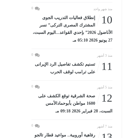
0
منذ شهر واحد
10
إنطلاق فعاليات التدريب الجوى
المشترك المصرى التركى” نسر
الأناضول 2026” بإحدي القواعد...اليوم السبت،
27 يونيو 2026 05:10 مـ
0
منذ 3 أشهر
11
تسنيم تكشف تفاصيل الرد الإيرانى
على ترامب لوقف الحرب
0
منذ 5 أشهر
12
صحة الشرقية توقع الكشف على
1600 مواطن بأبوحمادالأمس
السبت، 28 فبراير 2026 09:18 مـ
0
منذ 7 أشهر
13
رفاهية أوروبية.. مواعيد قطار تالجو