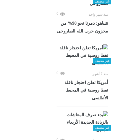
غير مصنف
0
منذ شهر واحد
نتنياهو: دمرنا نحو 90% من
مخزون حزب الله الصاروخى
غير مصنف
0
منذ 7 أشهر
أمريكا تعلن احتجاز ناقلة
نفط روسية في المحيط
الأطلسي
غير مصنف
0