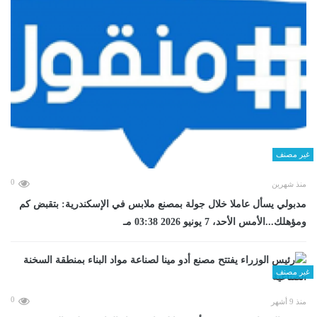
غير مصنف
0
منذ شهرين
مدبولي يسأل عاملا خلال جولة بمصنع ملابس في الإسكندرية: بتقبض كم
ومؤهلك...الأمس الأحد، 7 يونيو 2026 03:38 مـ
غير مصنف
0
منذ 9 أشهر