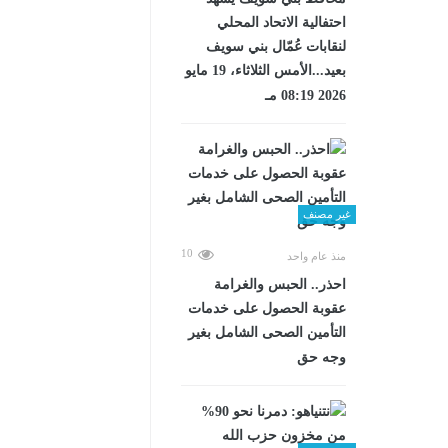
احتفالية الاتحاد المحلي
لنقابات عُمّال بني سويف
بعيد...الأمس الثلاثاء، 19 مايو
2026 08:19 مـ
غير مصنف
10
منذ عام واحد
احذر.. الحبس والغرامة
عقوبة الحصول على خدمات
التأمين الصحى الشامل بغير
وجه حق