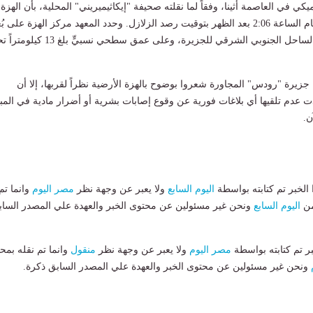
ميكي في العاصمة أثينا، وفقاً لما نقلته صحيفة "إيكاثيميريني" المحلية، بأن الهزة
كيلومترات فقط من الساحل الجنوبي الشرقي للجزيرة، وعلى عمق سطحي نسبيٍّ ب
زيرة "رودس" المجاورة شعروا بوضوح بالهزة الأرضية نظراً لقربها، إلا أن
دت عدم تلقيها أي بلاغات فورية عن وقوع إصابات بشرية أو أضرار مادية في المب
ن.
لخبر تم كتابته بواسطة
اليوم السابع
ولا يعبر عن وجهة نظر
مصر اليوم
وانما تم
من
اليوم السابع
ونحن غير مسئولين عن محتوى الخبر والعهدة علي المصدر الساب
بر تم كتابته بواسطة
مصر اليوم
ولا يعبر عن وجهة نظر
منقول
وانما تم نقله بمحت
ونحن غير مسئولين عن محتوى الخبر والعهدة علي المصدر السابق ذكرة.