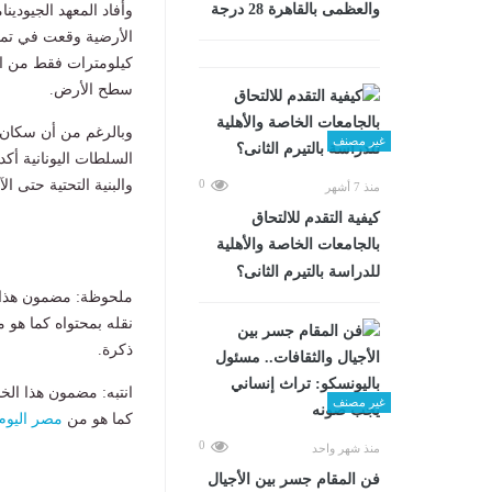
والعظمى بالقاهرة 28 درجة
وأفاد المعهد الجيودينا
سطح الأرض.
وبالرغم من أن سكان ج
غير مصنف
السلطات اليونانية أك
والبنية التحتية حتى الآ
0
منذ 7 أشهر
كيفية التقدم للالتحاق
بالجامعات الخاصة والأهلية
للدراسة بالتيرم الثانى؟
ملحوظة: مضمون هذا ا
نقله بمحتواه كما هو 
ذكرة.
انتبه: مضمون هذا الخ
غير مصنف
كما هو من
مصر اليوم
0
منذ شهر واحد
فن المقام جسر بين الأجيال