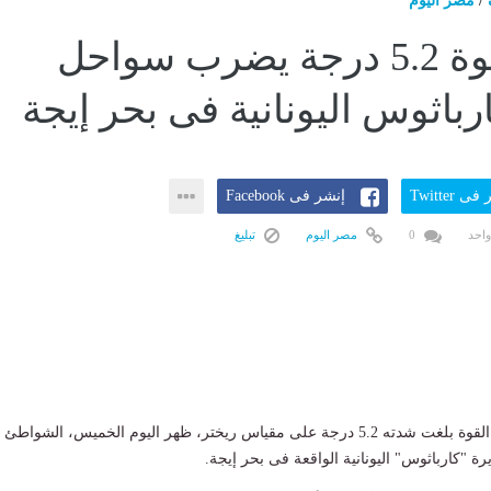
/
مصر اليوم
زلزال بقوة 5.2 درجة يضرب سواحل
رباثوس اليونانية فى بحر إيجة
ى Twitter
إنشر فى Facebook
واحد
0
مصر اليوم
تبليغ
متوسط القوة بلغت شدته 5.2 درجة على مقياس ريختر، ظهر اليوم الخميس، الشواطئ
رة "كارباثوس" اليونانية الواقعة فى بحر إيجة.