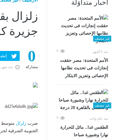
الارشيف
/
غير مصنف
أخبار متداوَلة
جزيرة كا
غير مصنف
0
0
منذ 9 أشهر
إنشر ف
الأمم المتحدة: مصر حققت
مشاركة
منذ شهر 
إنجازات فى تحديث نظامها
الإحصائى وتعزيز الابتكار
غير مصنف
0
منذ عام واحد
ضرب
زلزال
الطقس غدا.. مائل للحرارة
الجنوبية الشرقية لجزي
نهارا وشبورة صباحا