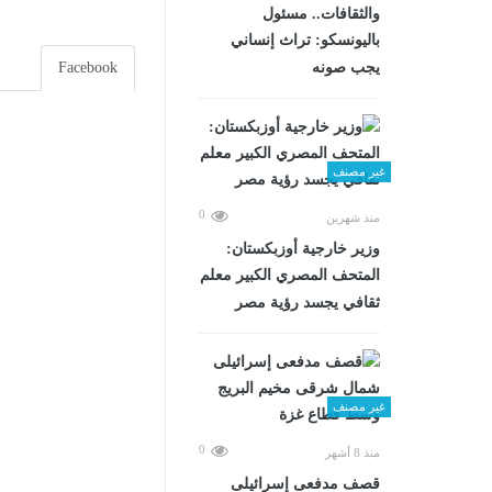
والثقافات.. مسئول
باليونسكو: تراث إنساني
Facebook
يجب صونه
غير مصنف
0
منذ شهرين
وزير خارجية أوزبكستان:
المتحف المصري الكبير معلم
ثقافي يجسد رؤية مصر
غير مصنف
0
منذ 8 أشهر
قصف مدفعى إسرائيلى