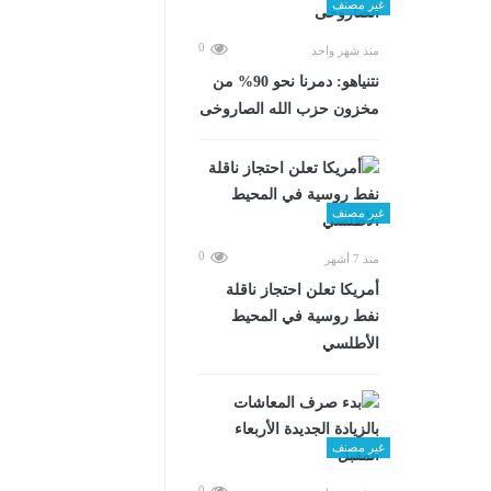
غير مصنف
0
منذ شهر واحد
نتنياهو: دمرنا نحو 90% من
مخزون حزب الله الصاروخى
غير مصنف
0
منذ 7 أشهر
أمريكا تعلن احتجاز ناقلة
نفط روسية في المحيط
الأطلسي
غير مصنف
0