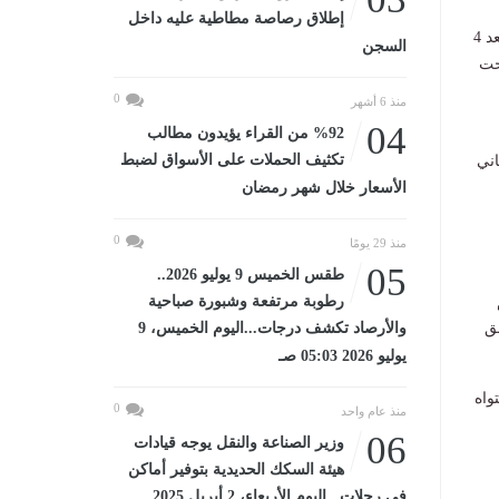
إطلاق رصاصة مطاطية عليه داخل
الأرضية وقعت في تمام الساعة 2:06 بعد الظهر بتوقيت رصد الزلازل. وحدد المعهد مركز الهزة على بُعد 4
السجن
لغ 13 كيلومتراً تحت
0
منذ 6 أشهر
04
%92 من القراء يؤيدون مطالب
تكثيف الحملات على الأسواق لضبط
اني
الأسعار خلال شهر رمضان
0
منذ 29 يومًا
05
طقس الخميس 9 يوليو 2026..
رطوبة مرتفعة وشبورة صباحية
ق
والأرصاد تكشف درجات...اليوم الخميس، 9
يوليو 2026 05:03 صـ
واه
0
منذ عام واحد
06
وزير الصناعة والنقل يوجه قيادات
هيئة السكك الحديدية بتوفير أماكن
في رحلات...اليوم الأربعاء، 2 أبريل 2025