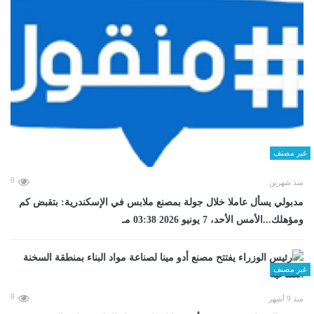
غير مصنف
0
منذ شهرين
مدبولي يسأل عاملا خلال جولة بمصنع ملابس في الإسكندرية: بتقبض كم
ومؤهلك...الأمس الأحد، 7 يونيو 2026 03:38 مـ
غير مصنف
0
منذ 9 أشهر