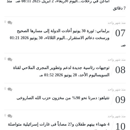
أماكن في رحلات...اليوم الأربعاء، 2 أبريل 2025 08:11 صـ منذ
7 دقائق
0
منذ شهر واحد
07
برلماني: ثورة 30 يونيو أعادت الدولة إلى مسارها الصحيح
ورسخت دعائم الاستقرار...اليوم الثلاثاء، 30 يونيو 2026 01:21
صـ
0
منذ شهر واحد
08
توجيهات رئاسية جديدة لدعم وتطوير المجرى الملاحي لقناة
السويساليوم الأحد، 28 يونيو 2026 01:52 مـ
0
منذ شهر واحد
09
نتنياهو: دمرنا نحو 90% من مخزون حزب الله الصاروخى
0
منذ شهر واحد
10
4 شهداء بينهم طفلان و27 مصاباً فى غارات إسرائيلية متواصلة