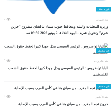
غير مصنف
0
منذ شهرين
وزيرة المحليات والبيئة ومحافظ جنوب سيناء يناقشان مشروع “جرين
شرم” وتحويل شرم...اليوم الثلاثاء، 2 يونيو 2026 09:50 صـ
غير مصنف
0
منذ عام واحد
البابا تواضروس: الرئيس السيسى يبذل جهدا كبيرا لحفظ حقوق الشعب
الفلسطينى
غير مصنف
0
منذ 8 أشهر
خروج نجم المغرب من سباق هدافي كأس العرب بسبب الإصابة