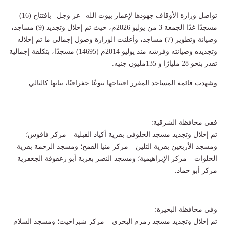
تواصل وزارة الأوقاف جهودها لإعمار بيوت الله –عز وجل– بافتتاح (16)
مسجدًا غدًا الجمعة 3 من يوليو 2026م، حيث تم إحلال وتجديد (9) مساجد،
وصيانة وتطوير (7) مساجد، وأعلنت الوزارة وصول إجمالي ما تم إحلاله
وتجديده وصيانته وفرشه منذ يوليو 2014م (14695) مسجدًا، بتكلفة إجمالية
تقدر بنحو 28 مليارًا و 135مليون جنيه.
وشهدت قائمة المساجد المقرر افتتاحها تنوعًا جغرافيًا، بيانها كالتالي:
ففي محافظة الشرقية:
تم إحلال وتجديد مسجد الحلوفي بقرية أكياد القبلية – مركز فاقوس؛
ومسجد الأربعين بقرية التلين – مركز منيا القمح؛ ومسجد الرحمة بقرية
الحلوات – مركز الإبراهيمية؛ ومسجد النصر بعزبة أبو زعقوقة الجعفرية –
مركز أبو حماد.
وفي محافظة البحيرة:
تم إحلال وتجديد مسجد زمزم البحري – مركز شبراخيت؛ ومسجد السلام