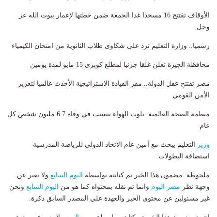
الأوقاف تفتتح 16 مسجدا غدا الجمعة ضمن خطتها لإعمار بيوت الله عز
وجل
رسميا.. وزارة التعليم ترد على شكاوى طلاب الثانوية من امتحان الكيمياء
محافظة الجيزة تعلن غلقا جزئيا لمطلع كوبرى 15 مايو لمدة يومين
مصر تفتتح عقل الدولة.. مقر القيادة الاستراتيجية الأحدث عالميا لتعزيز
الأمن القومي
منظمة الصحة العالمية: تلوث الهواء يتسبب في وفاة 6.7 مليون شخص كل
عام
وزير
التعليم يبحث مع أمين عام الاتحاد الدولي للرياضة المدرسية
استضافة البطولات
ملحوظة: مضمون هذا الخبر تم كتابته بواسطة
اليوم السابع
ولا يعبر عن
وجهة نظر
مصر اليوم
وانما تم نقله بمحتواه كما هو من
اليوم السابع
ونحن
غير مسئولين عن محتوى الخبر والعهدة علي المصدر السابق ذكرة.