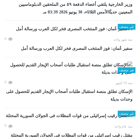
وزير الخارجية يلتقي أعضاء الدفعة ٥٩ من الملحقين الدبلوماسيين
المعينين حديثًاالأمس الثلاثاء، 30 يونيو 2026 03:39 مـ
غير مصنف
0
منذ شهر واحد
سفير عُمان: فوز المنتخب المصرى فخر لكل العرب ورسالة أمل
غير مصنف
0
منذ 10 أشهر
الإسكان تطلق منصة استقبال طلبات أصحاب الإيجار القديم للحصول على
وحدات بديلة
غير مصنف
0
منذ عام واحد
مقتل رقيب إسرائيلى من قوات المظلات فى الجولان السورية المحتلة