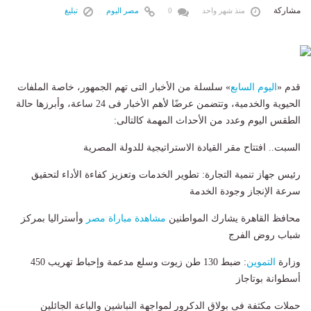
مشاركة
منذ شهر واحد
0
مصر اليوم
تبليغ
قدم «
اليوم السابع
» سلس‎لة من الأخبار التى تهم الجمهور، خاصة الملفات
الحيوية والخدمية، وتتضمن عرضًا لأهم الأخبار فى 24 ساعة، وأبرزها حالة
الطقس اليوم وعدد من الأحداث المهمة كالتالى:
السبت.. افتتاح مقر القيادة الاستراتيجية للدولة المصرية
رئيس جهاز تنمية التجارة: تطوير الخدمات وتعزيز كفاءة الأداء لتحقيق
سرعة الإنجاز وجودة الخدمة
​محافظ القاهرة يشارك المواطنين
مشاهدة مباراة
مصر
وأستراليا بمركز
شباب روض الفرج
وزارة
التموين
: ضبط 130 طن زيوت وسلع مدعمة وإحباط تهريب 450
أسطوانة بوتاجاز
حملات مكثفة فى بولاق الدكرور لمواجهة النباشين والباعة الجائلين