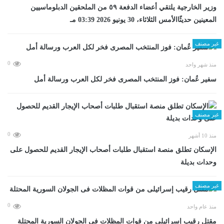
وزير الخارجية يلتقي أعضاء الدفعة ٥٩ من الملحقين الدبلوماسيين
المعينين حديثًاالأمس الثلاثاء، 30 يونيو 2026 03:39 مـ
غير مصنف
0
منذ شهر واحد
سفير عُمان: فوز المنتخب المصرى فخر لكل العرب ورسالة أمل
غير مصنف
0
منذ 10 أشهر
الإسكان تطلق منصة استقبال طلبات أصحاب الإيجار القديم للحصول على
وحدات بديلة
غير مصنف
0
منذ عام واحد
مقتل رقيب إسرائيلى من قوات المظلات فى الجولان السورية المحتلة