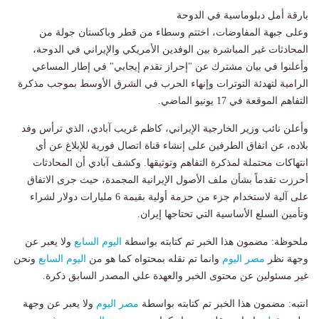
بارقة أمل دبلوماسية في الدوحة
وعلى جبهة المفاوضات، اختتم وسطاء من قطر وباكستان جولة من
المحادثات غير المباشرة بين الوفدين الأمريكي والإيراني في الدوحة،
وأعلنوا في بيان مشترك عن "إحراز تقدم إيجابي" في إطار المساعي
الرامية لتهدئة التوترات وإنهاء الحرب في الشرق الأوسط بموجب مذكرة
التفاهم الموقعة في 17 يونيو الماضي.
وأعلن نائب وزير الخارجية الإيراني، كاظم غريب آبادي، الذي ترأس وفد
بلاده، عن اتفاق الطرفين على إنشاء قناة اتصال فورية للإبلاغ عن أي
انتهاكات محتملة لمذكرة التفاهم وتوثيقها. وكشف آبادي أن المحادثات
أحرزت تقدماً بشأن ملف الأصول الإيرانية المجمدة، حيث جرى الاتفاق
على آلية لاستخدام جزء من حزمة أولية بقيمة 6 مليارات دولار لشراء
وتأمين السلع الأساسية التي تحتاجها إيران.
ملحوظة: مضمون هذا الخبر تم كتابته بواسطة
اليوم السابع
ولا يعبر عن
وجهة نظر
مصر اليوم
وانما تم نقله بمحتواه كما هو من
اليوم السابع
ونحن
غير مسئولين عن محتوى الخبر والعهدة علي المصدر السابق ذكرة.
انتبه: مضمون هذا الخبر تم كتابته بواسطة
مصر اليوم
ولا يعبر عن وجهة