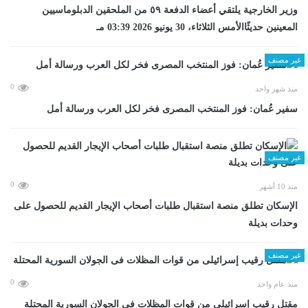
وزير الخارجية يلتقي أعضاء الدفعة ٥٩ من الملحقين الدبلوماسيين
المعينين حديثًاالأمس الثلاثاء، 30 يونيو 2026 03:39 مـ
غير مصنف
0
منذ شهر واحد
سفير عُمان: فوز المنتخب المصرى فخر لكل العرب ورسالة أمل
غير مصنف
0
منذ 10 أشهر
الإسكان تطلق منصة استقبال طلبات أصحاب الإيجار القديم للحصول على
وحدات بديلة
غير مصنف
0
منذ عام واحد
مقتل رقيب إسرائيلى من قوات المظلات فى الجولان السورية المحتلة