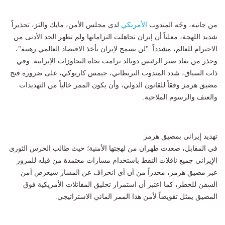
من جانبه، وجّه المندوب
الأمريكي
لدى مجلس الأمن، مايك والتز، تحذيراً
شديد اللهجة، معلناً أن إيران تجاهلت التزاماتها ولم تظهر الحد الأدنى من
الاحترام للعالم، مشدداً: "لن نسمح لإيران بأخذ الاقتصاد العالمي رهينة"،
وحذر من نفاد صبر الرئيس دونالد ترامب تجاه التجاوزات الإيرانية. وفي
ذات السياق، شدد المندوب البريطاني، جيمس كاريوكي، على ضرورة فتح
مضيق هرمز وفقاً للقانون الدولي، وأن يكون الممر خالياً من التهديدات
والعنف والرسوم الملاحية.
تهديد إيراني بمضيق هرمز
في المقابل، صعدت طهران من لهجتها الأمنية؛ حيث طالب الحرس الثوري
الإيراني جميع ناقلات النفط باستخدام مسارات معتمدة من قبله للمرور
عبر مضيق هرمز، محذراً من أن أي انحراف عن المسار سيعرض أمن
السفن للخطر، كما اعتبر أن استمرار تحليق المقاتلات الأمريكية فوق
المضيق يمثل تقويضاً لأمن هذا الممر المائي الاستراتيجي.