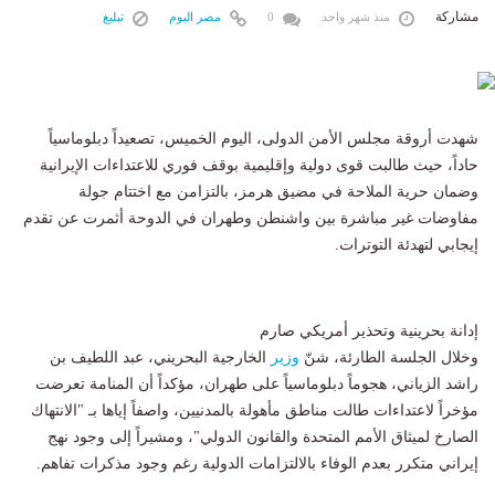
مشاركة
منذ شهر واحد
0
مصر اليوم
تبليغ
شهدت أروقة مجلس الأمن الدولى، اليوم الخميس، تصعيداً دبلوماسياً
حاداً، حيث طالبت قوى دولية وإقليمية بوقف فوري للاعتداءات الإيرانية
وضمان حرية الملاحة في مضيق هرمز، بالتزامن مع اختتام جولة
مفاوضات غير مباشرة بين واشنطن وطهران في الدوحة أثمرت عن تقدم
إيجابي لتهدئة التوترات.
إدانة بحرينية وتحذير أمريكي صارم
وخلال الجلسة الطارئة، شنّ
وزير
الخارجية البحريني، عبد اللطيف بن
راشد الزياني، هجوماً دبلوماسياً على طهران، مؤكداً أن المنامة تعرضت
مؤخراً لاعتداءات طالت مناطق مأهولة بالمدنيين، واصفاً إياها بـ "الانتهاك
الصارخ لميثاق الأمم المتحدة والقانون الدولي"، ومشيراً إلى وجود نهج
إيراني متكرر بعدم الوفاء بالالتزامات الدولية رغم وجود مذكرات تفاهم.