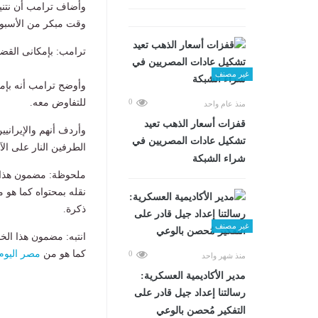
وأضاف ترامب أن نتنيا
وقت مبكر من الأسبوع
ترامب: بإمكانى القضا
غير مصنف
وأوضح ترامب أنه بإمكا
للتفاوض معه.
0
منذ عام واحد
قفزات أسعار الذهب تعيد
وأردف أنهم والإيراني
تشكيل عادات المصريين في
الطرفين النار على الآ
شراء الشبكة
ملحوظة: مضمون هذا ا
نقله بمحتواه كما هو 
ذكرة.
غير مصنف
انتبه: مضمون هذا الخ
كما هو من
مصر اليوم
0
منذ شهر واحد
مدير الأكاديمية العسكرية:
رسالتنا إعداد جيل قادر على
التفكير مُحصن بالوعي