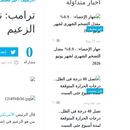
الارشيف
/
غير مصنف
أخبار متداوَلة
ترامب: ن
الزعيم
غير مصنف
0
منذ 29 يومًا
0
جهاز الإحصاء: - 0.9% معدل
إنشر ف
التضخم الشهرى لشهر يونيو
مشاركة
منذ شهر 
2026
غير مصنف
0
منذ عام واحد
تصل 40 درجة فى الظل..
قال الرئيس
الأمريكي
درجات الحرارة المتوقعة
من هو الزعيم في إشار
لمدة أسبوع حتى السبت