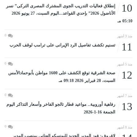
10
إنطلاق فعاليات التدريب الجوى المشترك المصرى التركى” نسر
الأناضول 2026” بإحدي القواعد...اليوم السبت، 27 يونيو 2026
05:10 مـ
0
منذ 3 أشهر
11
تسنيم تكشف تفاصيل الرد الإيرانى على ترامب لوقف الحرب
0
منذ 5 أشهر
12
صحة الشرقية توقع الكشف على 1600 مواطن بأبوحمادالأمس
السبت، 28 فبراير 2026 09:18 مـ
0
منذ 7 أشهر
13
رفاهية أوروبية.. مواعيد قطار تالجو الفاخر وأسعار التذاكر اليوم
الجمعة 16-1-2026
0
منذ 8 أشهر
لافروف: فوز المدير الجديد لليونسكو العنانى بمنصب المدير