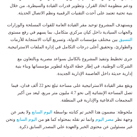
ودعم منظومة اتخاذ القرار، وتطوير قدرات القيادة والسيطرة، من خلال
بنية تحتية تعتمد على أحدث التقنيات الرقمية ونظم الاتصال الحديثة.
ويستهدف المشروع توحيد مقر القيادة العامة للقوات المسلحة والوزارات
والجهات السيادية داخل كيان مركزي متكامل، بما يسهم في رفع مستوى
التنسيق
بين مختلف مؤسسات الدولة، وتسريع آليات الاستجابة للأزمات
والطوارئ، وتحقيق أعلى درجات التكامل في إدارة الملفات الاستراتيجية.
جرى تخطيط وتنفيذ المشروع بالكامل بسواعد مصرية وبالتعاون مع
الشركات الوطنية، في إطار خطة الدولة لتطوير مؤسساتها وبناء بنية
إدارية حديثة داخل العاصمة الإدارية الجديدة.
ويقع مقر القيادة الاستراتيجية على مساحة تبلغ نحو 22 ألف فدان، فيما
تصل المساحة الإنشائية إلى نحو 4.7 مليون متر مربع، ليعد من أكبر
المجمعات الدفاعية والإدارية في المنطقة.
ملحوظة: مضمون هذا الخبر تم كتابته بواسطة
اليوم السابع
ولا يعبر عن
وجهة نظر
مصر اليوم
وانما تم نقله بمحتواه كما هو من
اليوم السابع
ونحن
غير مسئولين عن محتوى الخبر والعهدة علي المصدر السابق ذكرة.