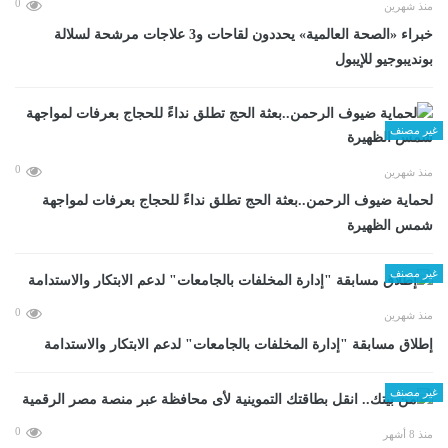
0
منذ شهرين
خبراء «الصحة العالمية» يحددون لقاحات و3 علاجات مرشحة لسلالة
بونديبوجيو للإيبول
غير مصنف
0
منذ شهرين
لحماية ضيوف الرحمن..بعثة الحج تطلق نداءً للحجاج بعرفات لمواجهة
شمس الظهيرة
غير مصنف
0
منذ شهرين
إطلاق مسابقة "إدارة المخلفات بالجامعات" لدعم الابتكار والاستدامة
غير مصنف
0
منذ 8 أشهر