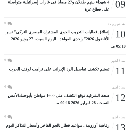
09
4 شهداء بينهم طفلان و27 مصاباً فى غارات إسرائيلية متواصلة
على قطاع غزة
0
منذ شهر واحد
10
إنطلاق فعاليات التدريب الجوى المشترك المصرى التركى” نسر
الأناضول 2026” بإحدي القواعد...اليوم السبت، 27 يونيو 2026
05:10 مـ
0
منذ 3 أشهر
11
تسنيم تكشف تفاصيل الرد الإيرانى على ترامب لوقف الحرب
0
منذ 5 أشهر
12
صحة الشرقية توقع الكشف على 1600 مواطن بأبوحمادالأمس
السبت، 28 فبراير 2026 09:18 مـ
0
منذ 7 أشهر
13
رفاهية أوروبية.. مواعيد قطار تالجو الفاخر وأسعار التذاكر اليوم