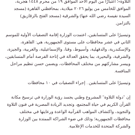
التلاوة»؛ اعتبارًا من اليوم الأحد الموافق ١٩ من محرم ١٤٤٨ هجرية،
الموافق للخامس من يوليو ٢٠٢٦ ميلادية، بمحافظتي القاهرة (مسجد
السيدة نفيسة رضي الله عنها) والشرقية (مسجد الفتح بالزقازيق)
بالتزامن.
وتيسيرًا على المتسابقين، اعتمدت الوزارة إقامة التصفيات الأولية للموسم
الثاني في عشر محافظات على مستوى الجمهورية، هي: القاهرة،
والإسكندرية، والدقهلية، وأسيوط، وقنا، والإسماعيلية، والغربية، والجيزة،
والشرقية، والبحيرة، بما يحقق العدالة في إتاحة الفرصة أمام المتسابقين،
وييسر مشاركتهم من مختلف المحافظات، ويضمن حسن تنظيم مراحل
المنافسة.
وتيسيرًا على المتسابقين.. إجراء التصفيات في ١٠ محافظات
إن "دولة التلاوة" المشروع وطني يجسد رؤية الوزارة في ترسيخ مكانة
القرآن الكريم في حياة المجتمع، وتجديد الريادة المصرية في فنون التلاوة
والتجويد، واكتشاف المواهب القرآنية الواعدة ورعايتها في مختلف
محافظات الجمهورية؛ وذلك في ضوء الشراكة الممتدة بين الوزارة
والشركة المتحدة للخدمات الإعلامية.