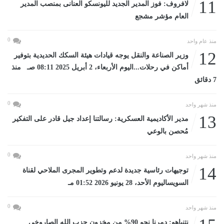
11
لافروف: فوز المدير الجديد لليونسكو العنانى بمنصب المدير
العام مؤشر مشجع
0
منذ عام واحد
12
وزير الصناعة والنقل يوجه قيادات هيئة السكك الحديدية بتوفير
أماكن في رحلات...اليوم الأربعاء، 2 أبريل 2025 08:11 صـ منذ
7 دقائق
0
منذ شهر واحد
13
مدير الأكاديمية العسكرية: رسالتنا إعداد جيل قادر على التفكير
مُحصن بالوعي
0
منذ شهر واحد
14
توجيهات رئاسية جديدة لدعم وتطوير المجرى الملاحي لقناة
السويساليوم الأحد، 28 يونيو 2026 01:52 مـ
0
منذ شهر واحد
نتنياهو: دمرنا نحو 90% من مخزون حزب الله الصاروخى