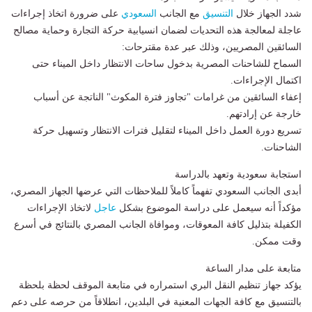
​شدد الجهاز خلال
التنسيق
مع الجانب
السعودي
على ضرورة اتخاذ إجراءات
عاجلة لمعالجة هذه التحديات لضمان انسيابية حركة التجارة وحماية مصالح
السائقين المصريين، وذلك عبر عدة مقترحات:
​السماح للشاحنات المصرية بدخول ساحات الانتظار داخل الميناء حتى
اكتمال الإجراءات.
​إعفاء السائقين من غرامات "تجاوز فترة المكوث" الناتجة عن أسباب
خارجة عن إرادتهم.
​تسريع دورة العمل داخل الميناء لتقليل فترات الانتظار وتسهيل حركة
الشاحنات.
​استجابة سعودية وتعهد بالدراسة
​أبدى الجانب السعودي تفهماً كاملاً للملاحظات التي عرضها الجهاز المصري،
مؤكداً أنه سيعمل على دراسة الموضوع بشكل
عاجل
لاتخاذ الإجراءات
الكفيلة بتذليل كافة المعوقات، وموافاة الجانب المصري بالنتائج في أسرع
وقت ممكن.
​متابعة على مدار الساعة
​يؤكد جهاز تنظيم النقل البري استمراره في متابعة الموقف لحظة بلحظة
بالتنسيق مع كافة الجهات المعنية في البلدين، انطلاقاً من حرصه على دعم