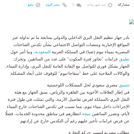
مشاركة
منذ شهر واحد
0
مصر اليوم
تبليغ
​بادر جهاز تنظيم النقل البري الداخلي والدولي بمتابعة ما تم تداوله عبر
المواقع الإخبارية ومنصات التواصل الاجتماعي بشأن تكدس الشاحنات
المصرية بميناء نيوم (ضبا) في المملكة العربية
السعودية
، وما أثير حول
تطبيق
غرامات "تجاوز فترة المكوث" على عدد من السائقين. وتحرك
الجهاز بشكل فوري للتواصل مع النقابة العامة للنقل البري، وإدارة الميناء،
والوكالات الملاحية على خط "سفاجا/نيوم" للوقوف على أبعاد المشكلة.
تنسيق
مصري سعودي لحل المشكلات اللوجستية
​في إطار العلاقات الأخوية بين القاهرة والرياض، نسق الجهاز مع هيئة
النقل البري بالمملكة لعرض تفاصيل الأزمة، والتي تمثلت في طول فترة
الإجراءات داخل ميناء نيوم، مما تسبب في تكدس الشاحنات خارج الميناء
لأيام، وتضرر السائقين
نتيجة
انتظارهم في مناطق محدودة الخدمات، فضلًا
عن فرض غرامات تأخير عليهم رغم أن التكدس خارج عن إرادتهم.
​مطالب مصرية لتيسير حركة التجارة