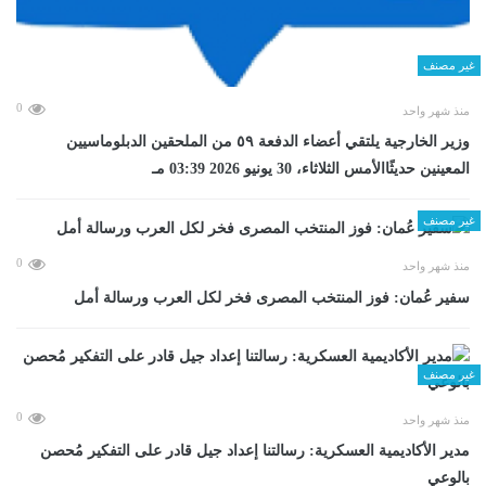
غير مصنف
0
منذ شهر واحد
وزير الخارجية يلتقي أعضاء الدفعة ٥٩ من الملحقين الدبلوماسيين
المعينين حديثًاالأمس الثلاثاء، 30 يونيو 2026 03:39 مـ
غير مصنف
0
منذ شهر واحد
سفير عُمان: فوز المنتخب المصرى فخر لكل العرب ورسالة أمل
غير مصنف
0
منذ شهر واحد
مدير الأكاديمية العسكرية: رسالتنا إعداد جيل قادر على التفكير مُحصن
بالوعي