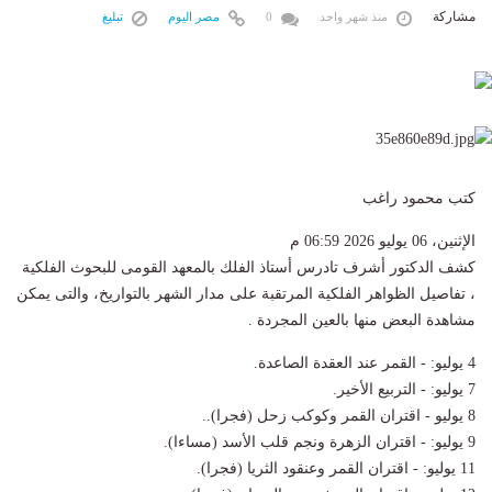
مشاركة
منذ شهر واحد
0
مصر اليوم
تبليغ
كتب محمود راغب
الإثنين، 06 يوليو 2026 06:59 م
كشف الدكتور أشرف تادرس أستاذ الفلك بالمعهد القومى للبحوث الفلكية
، تفاصيل الظواهر الفلكية المرتقبة على مدار الشهر بالتواريخ، والتى يمكن
مشاهدة البعض منها بالعين المجردة .
4 يوليو: - القمر عند العقدة الصاعدة.
7 يوليو: - التربيع الأخير.
8 يوليو - اقتران القمر وكوكب زحل (فجرا)..
9 يوليو: - اقتران الزهرة ونجم قلب الأسد (مساءا).
11 يوليو: - اقتران القمر وعنقود الثريا (فجرا).