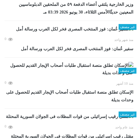
وزير الخارجية يلتقي أعضاء الدفعة ٥٩ من الملحقين الدبلوماسيين
المعينين حديثًاالأمس الثلاثاء، 30 يونيو 2026 03:39 مـ
غير مصنف
0
منذ شهر واحد
سفير عُمان: فوز المنتخب المصرى فخر لكل العرب ورسالة أمل
غير مصنف
0
منذ 10 أشهر
الإسكان تطلق منصة استقبال طلبات أصحاب الإيجار القديم للحصول على
وحدات بديلة
غير مصنف
0
منذ عام واحد
مقتل رقيب إسرائيلى من قوات المظلات فى الجولان السورية المحتلة