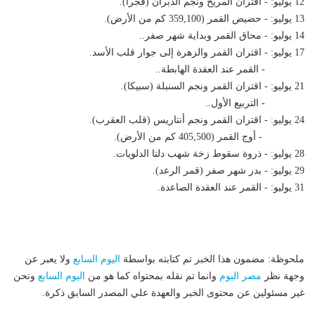
12 يوليو: - اقتران المريخ ونجم الدبران (فجرا).
13 يوليو: - حضيض القمر (359,100 كم من الأرض).
14 يوليو: - محاق القمر وبداية شهر صفر..
17 يوليو: - اقتران القمر والزهرة إلى جوار قلب الأسد.
- القمر عند العقدة الهابطة..
21 يوليو: - اقتران القمر ونجم السنبلة (سبيكا).
- التربيع الأول..
24 يوليو: - اقتران القمر ونجم أنتاريس (قلب العقرب).
- أوج القمر (405,500 كم من الأرض).
28 يوليو: - ذروة سقوط زخة شهب دلتا الدلويات.
29 يوليو: - بدر شهر صفر (قمر الرعد).
31 يوليو: - القمر عند العقدة الصاعدة.
ملحوظة: مضمون هذا الخبر تم كتابته بواسطة
اليوم السابع
ولا يعبر عن
وجهة نظر
مصر اليوم
وانما تم نقله بمحتواه كما هو من
اليوم السابع
ونحن
غير مسئولين عن محتوى الخبر والعهدة علي المصدر السابق ذكرة.