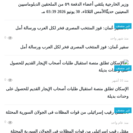
وزير الخارجية يلتقي أعضاء الدفعة ٥٩ من الملحقين الدبلوماسيين
المعينين حديثًاالأمس الثلاثاء، 30 يونيو 2026 03:39 مـ
غير مصنف
0
منذ شهر واحد
سفير عُمان: فوز المنتخب المصرى فخر لكل العرب ورسالة أمل
غير مصنف
0
منذ 10 أشهر
الإسكان تطلق منصة استقبال طلبات أصحاب الإيجار القديم للحصول على
وحدات بديلة
غير مصنف
0
منذ عام واحد
مقتل رقيب إسرائيلى من قوات المظلات فى الجولان السورية المحتلة