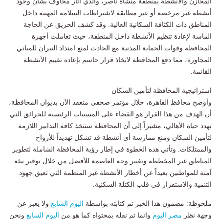
المخازن والأنشطة بمنطقة منشأة ناصر، والذي أثار مخاوف بشأن وجود
أنشطة غير مرخصة أو غير مطابقة لاشتراطات السلامة المهنية داخل
المناطق ذات الكثافة السكانية العالية. وقد كشف الحريق عن الحاجة
الماسة لإعادة تنظيم الأنشطة داخل المنطقة، حيث تعاملت أجهزة
المحافظة وقوات الحماية المدنية مع الحادث لمنع امتداد النيران للمباني
المجاورة، مما دفع المحافظة لاتخاذ قرار حاسم بإعادة تقييم الأنشطة
القائمة.
​استراتيجية المحافظة لتأمين السكان
​وأوضح محافظ القاهرة، خلال مؤتمر صحفى منعقد الآن بديوان المحافظة،
أن الهدف من هذا القرار هو القضاء على المسببات الرئيسية للحرائق التي
تهدد حياة الأهالي، مشيراً إلى أن المحافظة ستتخذ كافة التدابير اللازمة
لتأمين السكان ومنع ممارسة أي أنشطة قد تشكل تهديداً للأرواح
والممتلكات. وتأتي هذه الخطوة في إطار رؤية المحافظة الشاملة لتطوير
المناطق غير المخططة وتغيير وجه العاصمة للأفضل من خلال توفير بيئة
آمنة للمواطنين بعيداً عن أخطار الأنشطة غير المنظمة التي تعيق جهود
التنمية والاستقرار في قلب الكتلة السكنية.
ملحوظة: مضمون هذا الخبر تم كتابته بواسطة
اليوم السابع
ولا يعبر عن
وجهة نظر
مصر اليوم
وانما تم نقله بمحتواه كما هو من
اليوم السابع
ونحن