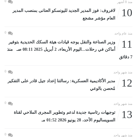
0
منذ 8 أشهر
10
لافروف: فوز المدير الجديد لليونسكو العنانى بمنصب المدير
العام مؤشر مشجع
0
منذ عام واحد
11
وزير الصناعة والنقل يوجه قيادات هيئة السكك الحديدية بتوفير
أماكن في رحلات...اليوم الأربعاء، 2 أبريل 2025 08:11 صـ منذ
7 دقائق
0
منذ شهر واحد
12
مدير الأكاديمية العسكرية: رسالتنا إعداد جيل قادر على التفكير
مُحصن بالوعي
0
منذ شهر واحد
13
توجيهات رئاسية جديدة لدعم وتطوير المجرى الملاحي لقناة
السويساليوم الأحد، 28 يونيو 2026 01:52 مـ
0
منذ شهر واحد