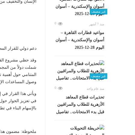
الإنسان والتخفيف من 
غير مصنف
0
منذ 7 أشهر
مواعيد قطارات القاهرة –
أسوان والإسكندرية – أسوان
اليوم 28-12-2025
دعم دولي للقرار الم
شملت دولاً من المجموع
المتنامي حول أهمية ت
غير مصنف
وصول المساعدات الإن
0
منذ عام واحد
ويأتي هذا القرار في 
تحذيرات قطاع المعاهد
في تعزيز الحوار حول 
الأزهرية للطلاب والمراقبين
بالإسهام البناء في ت
قبل بدء الامتحانات.. تفاصيل
ملحوظة: مضمون هذا ا