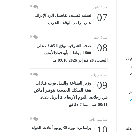
0
منذ 3 أشهر
07
تسنيم تكشف تفاصيل الرد الإيرانى
على ترامب لوقف الحرب
0
منذ 5 أشهر
08
صحة الشرقية توقع الكشف على
1600 مواطن بأبوحمادالأمس
جغرافية،
السبت، 28 فبراير 2026 09:18 مـ
ق
0
منذ عام واحد
09
وزير الصناعة والنقل يوجه قيادات
هيئة السكك الحديدية بتوفير أماكن
م
في رحلات...اليوم الأربعاء، 2 أبريل 2025
08:11 صـ منذ 7 دقائق
0
منذ شهر واحد
10
برلماني: ثورة 30 يونيو أعادت الدولة
قله