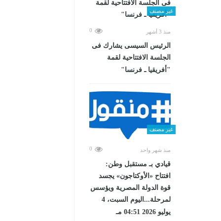
غير مصنف
0
منذ 3 أشهر
الرئيس السيسى يشارك فى
الجلسة الافتتاحية لقمة
"أفريقيا ـ فرنسا"
غير مصنف
0
منذ شهر واحد
قيادي بـ مستقبل وطن:
افتتاح «الأوكتاجون» يجسد
قوة الدولة المصرية ويؤسس
لمرحلة...اليوم السبت، 4
يوليو 2026 04:51 مـ