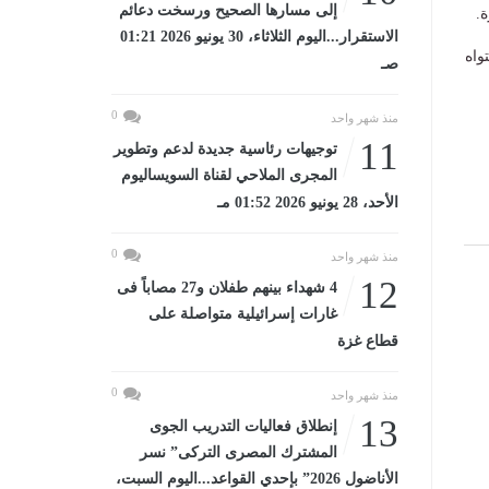
إلى مسارها الصحيح ورسخت دعائم
.
الاستقرار...اليوم الثلاثاء، 30 يونيو 2026 01:21
واه
صـ
0
منذ شهر واحد
11
توجيهات رئاسية جديدة لدعم وتطوير
المجرى الملاحي لقناة السويساليوم
الأحد، 28 يونيو 2026 01:52 مـ
0
منذ شهر واحد
12
4 شهداء بينهم طفلان و27 مصاباً فى
غارات إسرائيلية متواصلة على
قطاع غزة
0
منذ شهر واحد
13
إنطلاق فعاليات التدريب الجوى
المشترك المصرى التركى” نسر
الأناضول 2026” بإحدي القواعد...اليوم السبت،