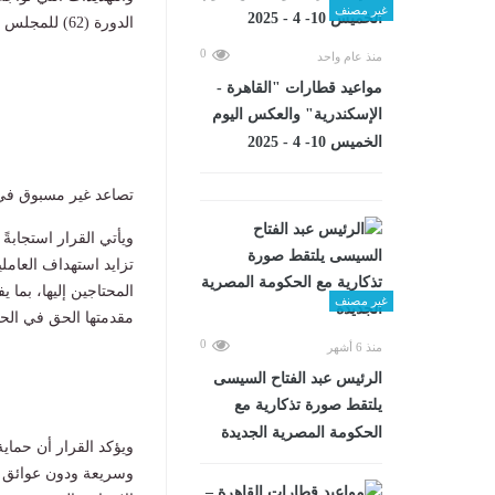
غير مصنف
الدورة (62) للمجلس
0
منذ عام واحد
مواعيد قطارات "القاهرة -
الإسكندرية" والعكس اليوم
الخميس 10- 4 - 2025
تصاعد غير مسبوق في 
ويأتي القرار استجابة
تزايد استهداف العامل
المحتاجين إليها، بما 
غير مصنف
مقدمتها الحق في الحي
0
منذ 6 أشهر
الرئيس عبد الفتاح السيسى
يلتقط صورة تذكارية مع
الحكومة المصرية الجديدة
ويؤكد القرار أن حماي
وسريعة ودون عوائق لا