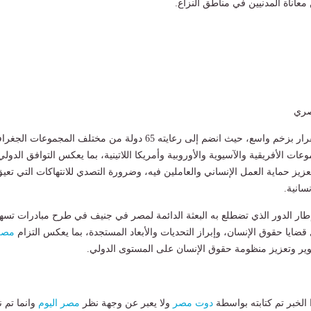
معاناة المدنيين في مناطق النزاع.
صري
وقد حظي مشروع القرار بزخم واسع، حيث انضم إلى رعايته 65 دولة من مختلف المجموعات ال
ات الأفريقية والآسيوية والأوروبية وأمريكا اللاتينية، بما يعكس التوافق الدولي
عزيز حماية العمل الإنساني والعاملين فيه، وضرورة التصدي للانتهاكات التي تعي
سانية.
إطار الدور الذي تضطلع به البعثة الدائمة لمصر في جنيف في طرح مبادرات تسه
قضايا حقوق الإنسان، وإبراز التحديات والأبعاد المستجدة، بما يعكس التزام
مصر
طوير وتعزيز منظومة حقوق الإنسان على المستوى الدولي.
لخبر تم كتابته بواسطة
دوت مصر
ولا يعبر عن وجهة نظر
مصر اليوم
وانما تم ن