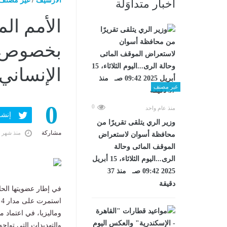
الارشيف
/
غير مصنف
أخبار متداوَلة
الأمم الم
بخصوص حم
الإنساني
غير مصنف
0
0
منذ عام واحد
إنشر ف
وزير الري يتلقى تقريرًا من
مشاركة
منذ شهر 
محافظة أسوان لاستعراض
الموقف المائى وحالة
الرى...اليوم الثلاثاء، 15 أبريل
2025 09:42 صـ منذ 37
دقيقة
في إطار عضويتها الح
استمرت على مدار 4 أشهر، نجحت البعثة الدائمة لمصر في جنيف، بالتعاون مع بعثات
وماليزيا، في اعتماد م
والتهديدات التي تواجه