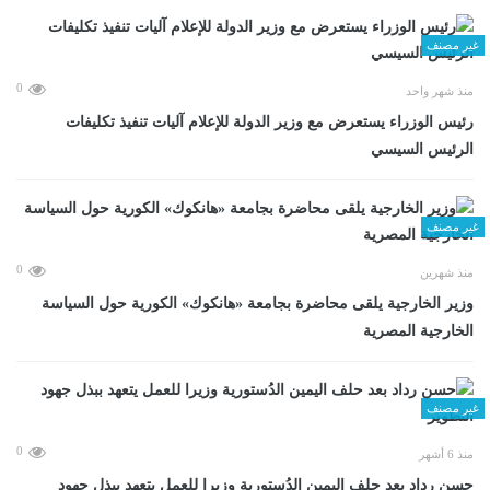
غير مصنف
0
منذ شهر واحد
رئيس الوزراء يستعرض مع وزير الدولة للإعلام آليات تنفيذ تكليفات
الرئيس السيسي
غير مصنف
0
منذ شهرين
وزير الخارجية يلقى محاضرة بجامعة «هانكوك» الكورية حول السياسة
الخارجية المصرية
غير مصنف
0
منذ 6 أشهر
حسن رداد بعد حلف اليمين الدُستورية وزيرا للعمل يتعهد ببذل جهود