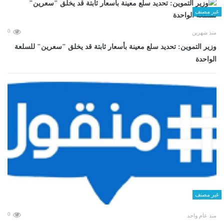
غير مصنف
0
منذ شهرين
وزير التموين: تحديد سلع معينة بأسعار ثابتة قد يخلق "سعرين" للسلعة
الواحدة
غير مصنف
0
منذ عام واحد