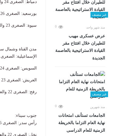
​دمياط: الصغرى 24 والعظمى 32.
​بورسعيد: الصغرى 26 والعظمى 33.
غير مصنف
​سيوة: الصغرى 23 والعظمى 37.
0
منذ شهر واحد
عرض عسكرى مهيب
للطيران خلال افتتاح مقر
​مدن القناة وشمال سين
القيادة الاستراتيجية بالعاصمة
​الإسماعيلية: الصغرى 23 والعظمى 36.
الجديدة
​السويس: الصغرى 24 والعظمى 35.
​العريش: الصغرى 23 والعظمى 32.
​رفح: الصغرى 22 والعظمى 31.
غير مصنف
0
منذ شهرين
الجامعات تستأنف امتحانات
​جنوب سيناء:
نهاية العام التزاما بالخريطة
​رأس سدر: الصغرى 26 والعظمى 36.
الزمنية للعام الدراسى
​نخل: الصغرى 22 والعظمى 36.