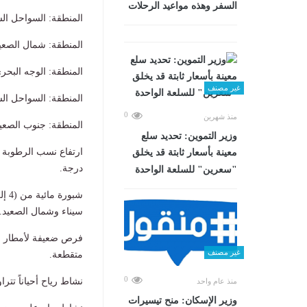
السفر وهذه مواعيد الرحلات
المنطقة: السواحل الشمالية ال
المنطقة: شمال الصعيد، العظمى: 
المنطقة: الوجه البحري، العظمى: 
غير مصنف
المنطقة: السواحل الشمالية ا
0
منذ شهرين
المنطقة: جنوب الصعيد، العظمى: 
وزير التموين: تحديد سلع
معينة بأسعار ثابتة قد يخلق
درجة.
"سعرين" للسلعة الواحدة
سيناء وشمال الصعيد.
غير مصنف
متقطعة.
0
​نشاط رياح أحياناً تتراوح سرعتها من (30 إلى 40 كم/
منذ عام واحد
وزير الإسكان: منح تيسيرات