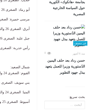
​حلايب: الصغرى 28 والعظمى 34.
بجامعة «هانكوك» الكورية
حول السياسة الخارجية
​أبو رماد: الصغرى 26 والعظمى 37.
المصرية
​مرسى حميرة: الصغرى 27 والعظمى
​أبرق: الصغرى 26 والعظمى 36.
​جبل علبة: الصغرى 26 والعظمى 36.
غير مصنف
​رأس حدربة: الصغرى 28 والعظمى 34
0
منذ 6 أشهر
حسن رداد بعد حلف اليمين
الدُستورية وزيرا للعمل يتعهد
​شمال الصعيد:
ببذل جهود التطوير
​الفيوم: الصغرى 24 والعظمى 36.
​بني سويف: الصغرى 24 والعظمى 36.
​المنيا: الصغرى 24 والعظمى 37.
بحث سريع:
​أسيوط: الصغرى 25 والعظمى 38.