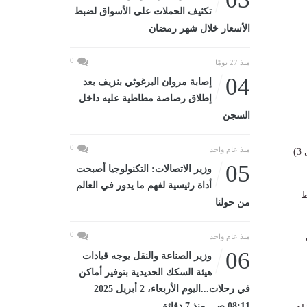
تكثيف الحملات على الأسواق لضبط
الأسعار خلال شهر رمضان
0
منذ 27 يومًا
04
إصابة مروان البرغوثي بنزيف بعد
إطلاق رصاصة مطاطية عليه داخل
السجن
0
منذ عام واحد
​ارتفاع نسب الرطوبة يزيد من الإحساس بحرارة الطقس عن المتوقع في الظل بقيم تتراوح من (1 إلى 3)
05
وزير الاتصالات: التكنولوجيا أصبحت
أداة رئيسية لفهم ما يدور في العالم
ط
من حولنا
0
منذ عام واحد
06
وزير الصناعة والنقل يوجه قيادات
هيئة السكك الحديدية بتوفير أماكن
في رحلات...اليوم الأربعاء، 2 أبريل 2025
08:11 صـ منذ 7 دقائق