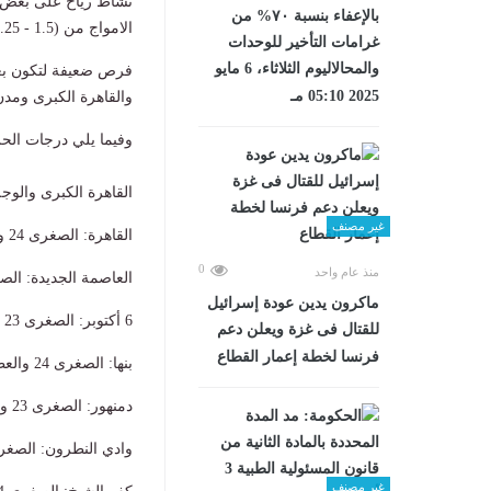
​نشاط رياح على بعض ش
بالإعفاء بنسبة ٧٠% من
الامواج من (1.5 - 2.25) متر.
غرامات التأخير للوحدات
والمحالاليوم الثلاثاء، 6 مايو
​فرص ضعيفة لتكون ب
2025 05:10 مـ
والقاهرة الكبرى ومدن
وفيما يلي درجات الحرا
القاهرة الكبرى والوجه
غير مصنف
​القاهرة: الصغرى 24 والعظمى 35.
0
منذ عام واحد
​العاصمة الجديدة: الصغرى 23 والع
ماكرون يدين عودة إسرائيل
​6 أكتوبر: الصغرى 23 والعظمى 35.
للقتال فى غزة ويعلن دعم
فرنسا لخطة إعمار القطاع
​بنها: الصغرى 24 والعظمى 35.
​دمنهور: الصغرى 23 والعظمى 34.
​وادي النطرون: الصغرى 23 والعظمى
غير مصنف