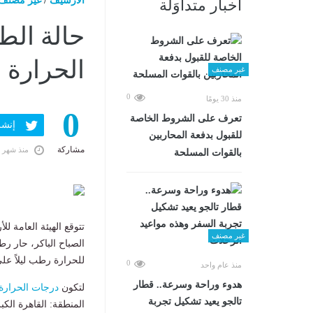
الارشيف
/
غير مصنف
أخبار متداوَلة
حالة الط
الحرارة 
غير مصنف
0
منذ 30 يومًا
0
تعرف على الشروط الخاصة
إنشر ف
للقبول بدفعة المحاربين
مشاركة
منذ شهر 
بالقوات المسلحة
​تتوقع الهيئة العامة للأرصاد 
غير مصنف
الصباح الباكر، حار ر
للحرارة رطب ليلاً على
0
منذ عام واحد
هدوء وراحة وسرعة.. قطار
لتكون
درجات الحرارة
تالجو يعيد تشكيل تجربة
المنطقة: القاهرة الكبرى، العظمى