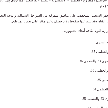
واطئ (مطروح - العلمين - الإسكندرية - بلطيم - بورسعيد) مما يؤدي إلى ارتف
عض السحب المنخفضة على مناطق متفرقة من السواحل الشمالية والوجه البح
 القناة وقد ينتج عنها سقوط رذاذ خفيف وغير مؤثر على بعض المناطق.
رة اليوم بكافة أنحاء الجمهورية :
 البحري:
ظمى 36.
 35.