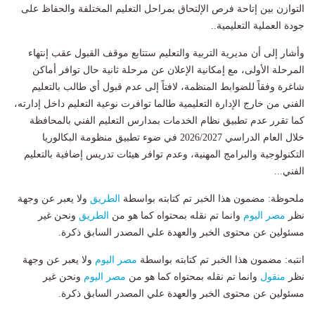
التوازن بين إتاحة فرص الإلتحاق بمراحل التعليم المختلفة والحفاظ على
جودة العملية التعليمية..
وأشار إلى أن مديرية التربية والتعليم ستتابع موقف القبول عقب إنتهاء
المرحلة الأولى، مع إمكانية الإعلان عن مرحلة ثانية حال توافر أماكن
شاغرة وفقاً للضوابط المنظمة، لافتاً إلى عدم قبول أي طالب بالتعليم
الفني من خارج الإدارة التعليمية طالما توافرت نوعية التعليم داخل إدارته،
كما تقرر عدم تطبيق نظام الخدمات بمدارس التعليم الفني بالمحافظة
خلال العام الدراسي 2026/2027 في ضوء تطبيق منظومة البكالوريا
التكنولوجية والبرامج المهنية، وعدم توافر هيئات تدريس إضافية بالتعليم
الفني...
ملحوظة: مضمون هذا الخبر تم كتابته بواسطة
الطريق
ولا يعبر عن وجهة
نظر
مصر اليوم
وانما تم نقله بمحتواه كما هو من
الطريق
ونحن غير
مسئولين عن محتوى الخبر والعهدة علي المصدر السابق ذكرة.
انتبه: مضمون هذا الخبر تم كتابته بواسطة
مصر اليوم
ولا يعبر عن وجهة
نظر
منقول
وانما تم نقله بمحتواه كما هو من
مصر اليوم
ونحن غير
مسئولين عن محتوى الخبر والعهدة علي المصدر السابق ذكرة.