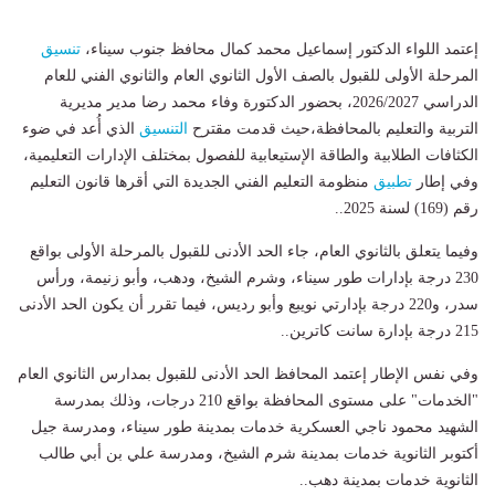
إعتمد اللواء الدكتور إسماعيل محمد كمال محافظ جنوب سيناء،
تنسيق
المرحلة الأولى للقبول بالصف الأول الثانوي العام والثانوي الفني للعام
الدراسي 2026/2027، بحضور الدكتورة وفاء محمد رضا مدير مديرية
التربية والتعليم بالمحافظة،حيث قدمت مقترح
التنسيق
الذي أُعد في ضوء
الكثافات الطلابية والطاقة الإستيعابية للفصول بمختلف الإدارات التعليمية،
وفي إطار
تطبيق
منظومة التعليم الفني الجديدة التي أقرها قانون التعليم
رقم (169) لسنة 2025..
وفيما يتعلق بالثانوي العام، جاء الحد الأدنى للقبول بالمرحلة الأولى بواقع
230 درجة بإدارات طور سيناء، وشرم الشيخ، ودهب، وأبو زنيمة، ورأس
سدر، و220 درجة بإدارتي نويبع وأبو رديس، فيما تقرر أن يكون الحد الأدنى
215 درجة بإدارة سانت كاترين..
وفي نفس الإطار إعتمد المحافظ الحد الأدنى للقبول بمدارس الثانوي العام
"الخدمات" على مستوى المحافظة بواقع 210 درجات، وذلك بمدرسة
الشهيد محمود ناجي العسكرية خدمات بمدينة طور سيناء، ومدرسة جيل
أكتوبر الثانوية خدمات بمدينة شرم الشيخ، ومدرسة علي بن أبي طالب
الثانوية خدمات بمدينة دهب..