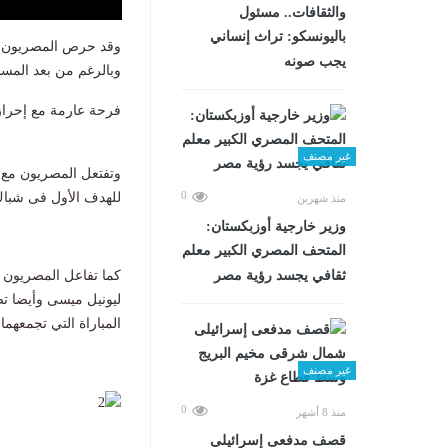
والثقافات.. مسئول
باليونسكو: تراث إنساني
وقد حرص المصريون عل
يجب صونه
وبالرغم من بعد المسا
فرحة عارمة مع إحراز
غير مصنف
وتفتعل المصريون مع 
0
للهدف الأول فى شباك منتخ
منذ شهرين
وزير خارجية أوزبكستان:
المتحف المصري الكبير معلم
ثقافي يجسد رؤية مصر
كما تفاعل المصريون
المباراة التي تجمعهما 
غير مصنف
0
منذ 8 أشهر
قصف مدفعى إسرائيلى