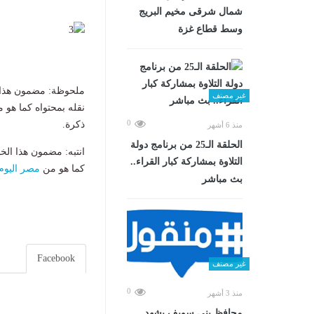
شمال شرقى مخيم البريج
وسط قطاع غزة
ملحوظة: مضمون هذا ا
غير مصنف
نقله بمحتواه كما هو 
0
ذكرة.
منذ 6 أشهر
الحلقة الـ25 من برنامج دولة
انتبه: مضمون هذا الخ
التلاوة بمشاركة كبار القراء..
كما هو من
مصر اليوم
بث مباشر
Facebook
غير مصنف
0
منذ 3 أشهر
محافظ بني سويف يشهد