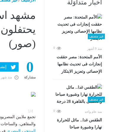
الارشيف
/
غير مصنف
أخبار متداوَلة
مشهد است
يحتفلون 
غير مصنف
(صور)
0
منذ 9 أشهر
الأمم المتحدة: مصر حققت
0
إنجازات فى تحديث نظامها
إنشر ف
الإحصائى وتعزيز الابتكار
مشاركة
منذ شهر 
غير مصنف
1/4
0
منذ عام واحد
تجمع ملايين المصريون 
الطقس غدا.. مائل للحرارة
والمقاهي، والساحات ا
نهارا وشبورة صباحا
المنتخب المصرى
فى مونديال 6