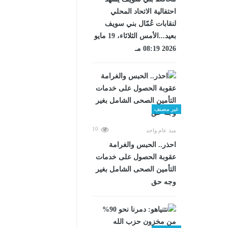
احتفالية الاتحاد المحلي
لنقابات عُمّال بني سويف
بعيد...الأمس الثلاثاء، 19 مايو
2026 08:19 مـ
غير مصنف
10
منذ عام واحد
احذر.. الحبس والغرامة
عقوبة الحصول على خدمات
التأمين الصحى الشامل بغير
وجه حق