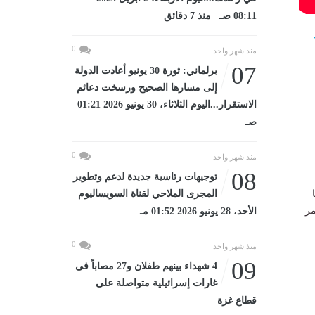
08:11 صـ منذ 7 دقائق
0
منذ شهر واحد
07
برلماني: ثورة 30 يونيو أعادت الدولة
إلى مسارها الصحيح ورسخت دعائم
الاستقرار...اليوم الثلاثاء، 30 يونيو 2026 01:21
صـ
0
منذ شهر واحد
08
توجيهات رئاسية جديدة لدعم وتطوير
المجرى الملاحي لقناة السويساليوم
نتين في الدقيقة 39 من عمر
الأحد، 28 يونيو 2026 01:52 مـ
0
منذ شهر واحد
09
4 شهداء بينهم طفلان و27 مصاباً فى
غارات إسرائيلية متواصلة على
قطاع غزة