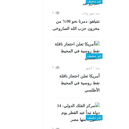
غير مصنف
0
منذ شهر واحد
نتنياهو: دمرنا نحو 90% من
مخزون حزب الله الصاروخى
غير مصنف
0
منذ 7 أشهر
أمريكا تعلن احتجاز ناقلة
نفط روسية في المحيط
الأطلسي
غير مصنف
0