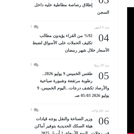
إطلاق رصاصة مطاطية عليه داخل
السجن
0
منذ 6 أشهر
04
%92 من القراء يؤيدون مطالب
تكثيف الحملات على الأسواق لضبط
الأسعار خلال شهر رمضان
0
منذ 28 يومًا
05
طقس الخميس 9 يوليو 2026..
رطوبة مرتفعة وشبورة صباحية
والأرصاد تكشف درجات...اليوم الخميس، 9
يوليو 2026 05:03 صـ
0
منذ عام واحد
06
وزير الصناعة والنقل يوجه قيادات
هيئة السكك الحديدية بتوفير أماكن
في رحلات...اليوم الأربعاء، 2 أبريل 2025