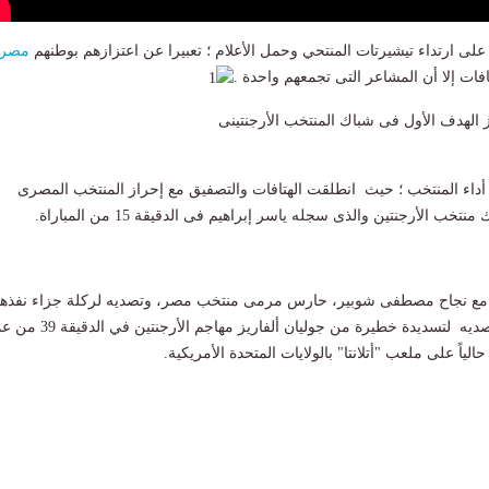
ى ارتداء تيشيرتات المنتحي وحمل الأعلام ؛ تعبيرا عن اعتزازهم بوطنهم
مصر
فات إلا أن المشاعر التى تجمعهم واحدة .
 الهدف الأول فى شباك المنتخب الأرجنتينى
أداء المنتخب ؛ حيث انطلقت الهتافات والتصفيق مع إحراز المنتخب المصرى
ب الأرجنتين والذى سجله ياسر إبراهيم فى الدقيقة 15 من المباراة.
 مع نجاح مصطفى شوبير، حارس مرمى منتخب مصر، وتصديه لركلة جزاء نفذها
ليونيل ميسى وأيضا تصديه لتسديدة خطيرة من جوليان ألفاريز مهاجم الأرج
حالياً على ملعب "أتلانتا" بالولايات المتحدة الأمريكية.