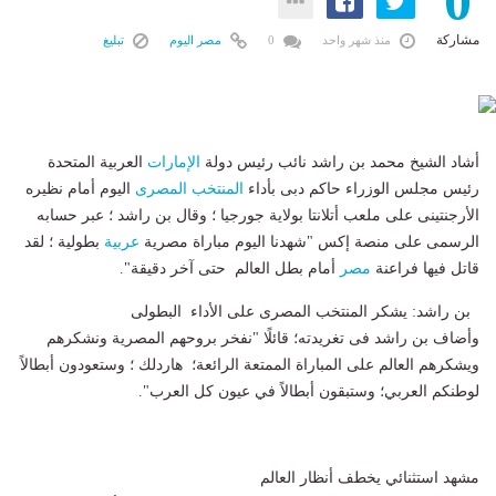
0
مشاركة
منذ شهر واحد
0
مصر اليوم
تبليغ
أشاد الشيخ محمد بن راشد نائب رئيس دولة
الإمارات
العربية المتحدة
رئيس مجلس الوزراء حاكم دبى بأداء
المنتخب المصرى
اليوم أمام نظيره
الأرجنتينى على ملعب أتلانتا بولاية جورجيا ؛ وقال بن راشد ؛ عبر حسابه
الرسمى على منصة إكس "شهدنا اليوم مباراة مصرية
عربية
بطولية ؛ لقد
قاتل فيها فراعنة
مصر
أمام بطل العالم حتى آخر دقيقة".
بن راشد: يشكر المنتخب المصرى على الأداء البطولى
وأضاف بن راشد فى تغريدته؛ قائلًا "نفخر بروحهم المصرية ونشكرهم
ويشكرهم العالم على المباراة الممتعة الرائعة؛ هاردلك ؛ وستعودون أبطالاً
لوطنكم العربي؛ وستبقون أبطالاً في عيون كل العرب".
مشهد استثنائي يخطف أنظار العالم