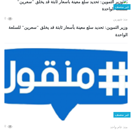
غير مصنف
0
منذ شهرين
وزير التموين: تحديد سلع معينة بأسعار ثابتة قد يخلق "سعرين" للسلعة
الواحدة
غير مصنف
0
منذ عام واحد