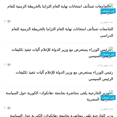
غير مصنف
0
منذ شهرين
الجامعات تستأنف امتحانات نهاية العام التزاما بالخريطة الزمنية للعام
الدراسى
غير مصنف
0
منذ شهر واحد
رئيس الوزراء يستعرض مع وزير الدولة للإعلام آليات تنفيذ تكليفات
الرئيس السيسي
غير مصنف
0
منذ شهرين
وزير الخارجية يلقى محاضرة بجامعة «هانكوك» الكورية حول السياسة