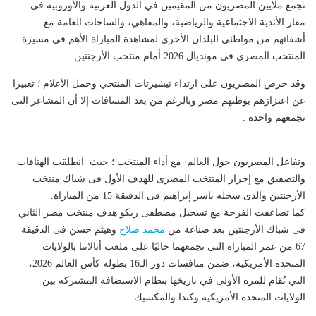
تجمع ملايين المصريون من المقيمين في الدول العربية والأوروبية فى
مقار الأندية الاجتماعية والرياضية، والمقاهي، والساحات العامة مع
أشقائهم من مواطنى البلدان الأخرى لمشاهدة المباراة الأهم في مسيرة
المنتخب المصرى فى مونديال 2026 أمام منتخب الأرجنتين .
وقد حرص المصريون على ارتداء تيشيرتات المنتحي وحمل الأعلام ؛ تعبيرا
عن اعتزازهم بوطنهم مصر وبالرغم من بعد المسافات إلا أن المشاعر التى
تجمعهم واحدة .
وتفاعل المصريون حول العالم مع أداء المنتخب ؛ حيث انطلقت الهتافات
والتصفيق مع إحراز المنتخب المصرى للهدف الأول فى شباك منتخب
الأرجنتين والذى سجله ياسر إبراهيم فى الدقيقة 15 من المباراة.
كما تضاعفت الفرحة مع تسجيل مصطفى زيكو هدف منتخب مصر الثاني
فى شباك الأرجنتين بعد صناعة من
محمد صلاح
وهيثم حسن فى الدقيقة
67 من عمر المباراة التى تجمعهما حاليًا على ملعب أتالانتا بالولايات
المتحدة الأمريكية، ضمن منافسات دور الـ16 بطولة كأس العالم 2026،
التي تُقام للمرة الأولى في تاريخها بنظام الاستضافة المشتركة بين
الولايات المتحدة الأمريكية وكندا والمكسيك.