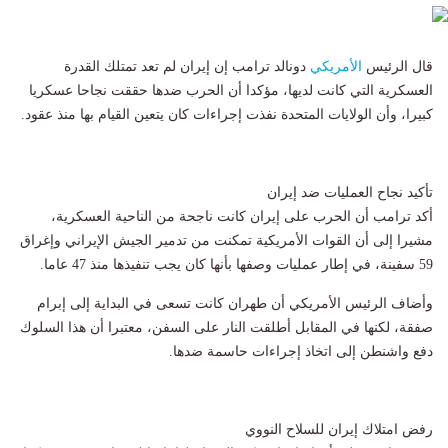
قال الرئيس
الأمريكي
دونالد ترامب إن إيران لم تعد تمتلك القدرة
العسكرية التي كانت لديها، مؤكدا أن الحرب ضدها حققت نجاحا عسكريا
كبيرا، وأن الولايات المتحدة نفذت إجراءات كان يتعين القيام بها منذ عقود.
تأكيد نجاح العمليات ضد إيران
أكد ترامب أن الحرب على إيران كانت ناجحة من الناحية العسكرية،
مشيرا إلى أن القوات الأمريكية تمكنت من تدمير الجيش الإيراني وإغراق
59 سفينة، في إطار عمليات وصفها بأنها كان يجب تنفيذها منذ 47 عاما.
وأضاف الرئيس الأمريكي أن طهران كانت تسعى في البداية إلى إبرام
صفقة، لكنها في المقابل أطلقت النار على السفن، معتبرا أن هذا السلوك
دفع واشنطن إلى اتخاذ إجراءات حاسمة ضدها.
رفض امتلاك إيران للسلاح النووي