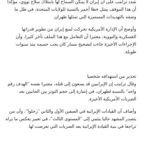
شدد ترامب على أن إيران لا يمكن السماح لها بامتلاك سلاح نووي، مؤكدا
أن هذا الموقف يمثل خطا أحمر بالنسبة للولايات المتحدة، في ظل ما
وصفه بالتهديدات المستمرة التي تمثلها طهران.
وأوضح أن الإدارة الأمريكية تحركت لمنع إيران من تطوير قدراتها
العسكرية والنووية، معتبرا أن التعامل مع هذا الملف تأخر كثيرا، وأن
الإجراءات الأخيرة جاءت لتصحيح مسار كان يجب حسمه منذ سنوات
طويلة.
تحذير من استهدافه شخصيا
وقال ترامب إن الإيرانيين قد يسعون إلى قتله، معتبرا نفسه "الهدف رقم
واحد" بالنسبة لطهران، في إشارة إلى حجم التوتر بين الجانبين بعد
الضربات الأمريكية الأخيرة.
وأضاف أن القيادات الإيرانية في الصفين الأول والثاني "رحلوا"، وأن من
يتصدر المشهد حاليا ينتمي إلى "المستوى الثالث"، في تعبير يعكس ما يراه
تراجعا في بنية القيادة الإيرانية بعد الضربات التي تعرضت لها.