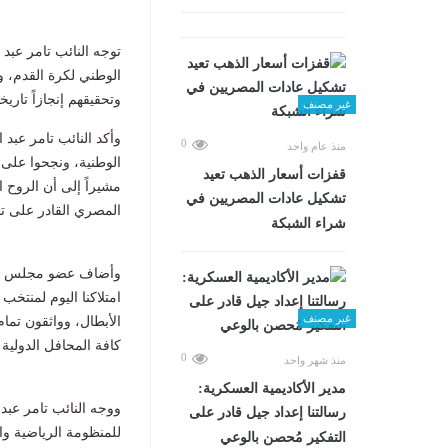
توجه النائب تامر عبد
الوطني لكرة القدم، و
وتحقيقهم إنجازاً تاري
غير مصنف
وأكد النائب تامر عبد
0
منذ عام واحد
قفزات أسعار الذهب تعيد
مشيراً إلى أن الروح ا
تشكيل عادات المصريين في
المصري القادر على ت
شراء الشبكة
وأضاف عضو مجلس الشي
امتلاكنا اليوم لمنتخ
غير مصنف
الأبطال، وواثقون تما
كافة المحافل الدولية و
0
منذ شهر واحد
مدير الأكاديمية العسكرية:
ووجه النائب تامر عبد 
رسالتنا إعداد جيل قادر على
للمنظومة الرياضية وا
التفكير مُحصن بالوعي