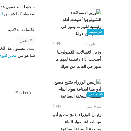
ملحوظة: مضمون هذا ا
بمحتواه كما هو من
ال
الكلمات الدلائليه
غير مصنف
مصر
0
منذ عام واحد
انتبه: مضمون هذا الخ
وزير الاتصالات: التكنولوجيا
كما هو من
مصر اليوم
أصبحت أداة رئيسية لفهم ما
يدور في العالم من حولنا
Facebook
غير مصنف
0
منذ 9 أشهر
رئيس الوزراء يفتتح مصنع أدو
مينا لصناعة مواد البناء
بمنطقة السخنة الصناعية