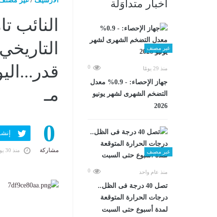
الارشيف
/
غير مصنف
أخبار متداوَلة
النائب تا
التاريخي
غير مصنف
0
منذ 29 يومًا
جهاز الإحصاء: - 0.9% معدل
مـ
التضخم الشهرى لشهر يونيو
2026
0
إنشر ف
مشاركة
منذ 30 يومًا
غير مصنف
0
منذ عام واحد
تصل 40 درجة فى الظل..
درجات الحرارة المتوقعة
لمدة أسبوع حتى السبت