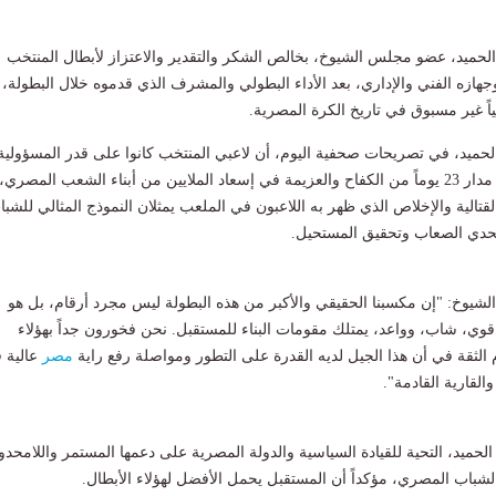
 الحميد، عضو مجلس الشيوخ، بخالص الشكر والتقدير والاعتزاز لأبطال المنتخب
جهازه الفني والإداري، بعد الأداء البطولي والمشرف الذي قدموه خلال البطولة،
خياً غير مسبوق في تاريخ الكرة المصرية.
 الحميد، في تصريحات صحفية اليوم، أن لاعبي المنتخب كانوا على قدر المسؤولية
الوطنية، ونجحوا على مدار 23 يوماً من الكفاح والعزيمة في إسعاد الملايين من أبناء الشعب المصري،
لقتالية والإخلاص الذي ظهر به اللاعبون في الملعب يمثلان النموذج المثالي للشب
حدي الصعاب وتحقيق المستحيل.
وخ: "إن مكسبنا الحقيقي والأكبر من هذه البطولة ليس مجرد أرقام، بل هو
ب قوي، شاب، وواعد، يمتلك مقومات البناء للمستقبل. نحن فخورون جداً بهؤلاء
م الثقة في أن هذا الجيل لديه القدرة على التطور ومواصلة رفع راية
مصر
عالية 
القارية القادمة".
الحميد، التحية للقيادة السياسية والدولة المصرية على دعمها المستمر واللامحدو
لشباب المصري، مؤكداً أن المستقبل يحمل الأفضل لهؤلاء الأبطال.