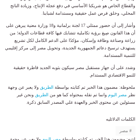
والقطاع الخاص هو شريكنا الأساسي في دفع عجلة الإنتاج، وزيادة الناتج
المحلي، وخلق فرص عمل حقيقية ومستدامة لشبابنا.
​وأشار إلى أن حضور ممثلي 17 لجنة برلمانية و18 وزارة معنية يبرهن على
أن هذا القانون صِيغ برؤية تكاملية تتشابك فيها كافة قطاعات الدولة؛ من
زراعة وصناعة وطاقة وإسكان، مؤكدًا على الدعم الكامل لكل تشريع
يستهدف ترسيخ دعائم الجمهورية الجديدة، وتحويل مصر إلى مركز إقليمي
للتنمية المستدامة.
وشدد على أن جهاز مستقبل مصر سيكون بثوبه الجديد قاطرة حقيقية
للنمو الاقتصادي المستدام.
ملحوظة: مضمون هذا الخبر تم كتابته بواسطة
الطريق
ولا يعبر عن وجهة
نظر
مصر اليوم
وانما تم نقله بمحتواه كما هو من
الطريق
ونحن غير
مسئولين عن محتوى الخبر والعهدة علي المصدر السابق ذكرة.
الكلمات الدلائليه
مصر
انتبه: مضمون هذا الخبر تم كتابته بواسطة
مصر اليوم
ولا يعبر عن وجهة