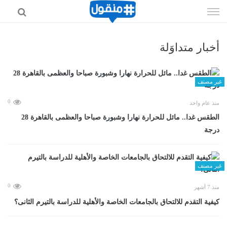
إذهب
الى
المحتوى
أخبار متداوَلة
غير مصنف
0
منذ عام واحد
الطقس غدا.. مائل للحرارة نهارا وشبورة صباحا والعظمى بالقاهرة 28
درجة
غير مصنف
0
منذ 7 أشهر
كيفية التقدم للالتحاق بالجامعات الخاصة والأهلية للدراسة بالتيرم الثانى؟