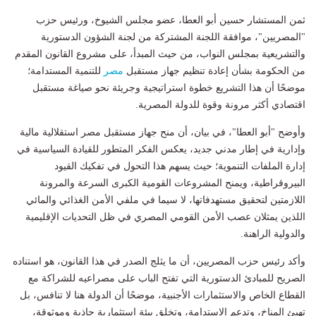
ثمن المستشار حسين أبو العطا، عضو مجلس الشيوخ، ورئيس حزب
"المصريين"، موافقة اللجنة المشتركة من لجنة الشؤون الدستورية
والتشريعية بمجلس النواب، من حيث المبدأ، على مشروع القانون المقدم
من الحكومة بشأن إعادة تنظيم جهاز مستقبل
مصر
للتنمية المستدامة؛
موضحًا أن هذا التشريع خطوة استراتيجية وجريئة نحو صياغة مستقبل
اقتصادي أكثر مرونة وقوة للدولة المصرية.
​وأوضح "أبو العطا"، في بيان، أن منح جهاز مستقبل مصر استقلالية مالية
وإدارية في إطار مدني جديد، يعكس الفكر المتطور للقيادة السياسية في
إدارة الملفات التنموية؛ حيث يسهم هذا التحول في تفكيك القيود
البيروقراطية، ويمنح المشروعات القومية الكبرى السرعة والمرونة
اللازمتين لتحقيق مستهدفاتها، لا سيما في ملفي الأمن الغذائي والمائي
اللذين يمثلان عصب الأمن القومي المصري في ظل التحديات الإقليمية
والدولية الراهنة.
​وأكد رئيس حزب المصريين، أن ما يثلج الصدر في هذا القانون، هو استناده
الصريح للمبادئ الدستورية التي تفتح الباب على مصراعيه للشراكة مع
القطاع الخاص والاستثمارات الأجنبية، موضحًا أن الدولة هنا لا تنافس، بل
تهيئ المناخ، وتدعم الاستدامة، وتخلق بيئة استثمارية جاذبة وموثوقة،