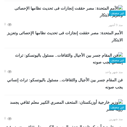
غير مصنف
0
منذ 9 أشهر
الأمم المتحدة: مصر حققت إنجازات فى تحديث نظامها الإحصائى وتعزيز
الابتكار
غير مصنف
0
منذ شهر واحد
فن المقام جسر بين الأجيال والثقافات.. مسئول باليونسكو: تراث إنساني
يجب صونه
غير مصنف
0
منذ شهرين