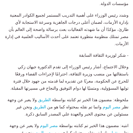
مؤسسات الدولة.
وشدد رئيس الوزراء على أهمية التدريب المستمر لجميع الكوادر المعنية
بإدارة الأزمات، لضمان أعلى درجات الجاهزية وسرعة الاستجابة لأي
طارئ، مؤكدًا أن ما شهدته الفعاليات بعث برسالة واضحة إلى العالم بأن
مصر تمتلك منظومة متطورة تعتمد على أحدث الأساليب العلمية في إدارة
الأزمات.
- شكر لوزيرة الثقافة السابقة
وخلال الاجتماع، أشار رئيس الوزراء إلى تقدم الدكتورة جيهان زكي
باستقالتها من منصب وزيرة الثقافة، احترامًا لإجراءات القضاء ورفعًا
للحرج عن الحكومة، معربًا عن تقديره لما قدمته من جهود خلال فترة
توليها المسؤولية، ومتمنيًا لها دوام التوفيق والنجاح في مسيرتها المقبلة.
ملحوظة: مضمون هذا الخبر تم كتابته بواسطة
الطريق
ولا يعبر عن وجهة
نظر
مصر اليوم
وانما تم نقله بمحتواه كما هو من
الطريق
ونحن غير
مسئولين عن محتوى الخبر والعهدة علي المصدر السابق ذكرة.
انتبه: مضمون هذا الخبر تم كتابته بواسطة
مصر اليوم
ولا يعبر عن وجهة
نظر
منقول
وانما تم نقله بمحتواه كما هو من
مصر اليوم
ونحن غير