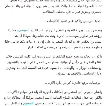
البشرية، من خلال منظومة تعليمية وتدريبية حديثة تستهدف بناء أجيال
تمتلك المعرفة والانضباط والكفاءة، بما يدعم جهود الدولة في بناء الإنسان
المصري وتعزيز قدراته في مختلف المجالات.
- تحية للرئيس وتأكيد على تنفيذ التكليفات
ووجه رئيس الوزراء التحية والتقدير للرئيس عبد الفتاح
السيسي
، مشيدًا
برؤيته في تطوير مؤسسات الدولة وتحديث عناصرها، مؤكدًا أن هذا
المشروع يعكس قدرة الدولة المصرية على إدارة الأزمات بكفاءة من خلال
منظومة موحدة تتمتع بالسرعة والمرونة في اتخاذ القرار.
وأكد أن الحكومة تضع جميع التكليفات التي وردت في كلمة الرئيس خلال
افتتاح المقر على رأس أولوياتها، وستواصل العمل على تنفيذها بالتنسيق
مع مختلف الوزارات والهيئات، بما يسهم في دعم التنمية الشاملة وتعزيز
الأداء السياسي والاقتصادي للدولة.
- توجيهات برفع جاهزية كوادر إدارة الأزمات
وأشار مدبولي إلى استعراض إمكانات أجهزة الدولة في مواجهة الأزمات
والكوارث خلال فعاليات افتتاح القيادة الاستراتيجية، مؤكدًا أن محاكاة إدارة
الأزمات التي جرت بحضور الرئيس عكست مستوى
التنسيق
والتكامل بين