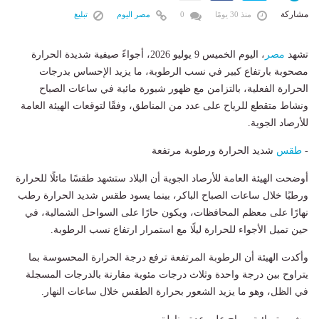
مشاركة
منذ 30 يومًا
0
مصر اليوم
تبليغ
تشهد
مصر
، اليوم الخميس 9 يوليو 2026، أجواءً صيفية شديدة الحرارة
مصحوبة بارتفاع كبير في نسب الرطوبة، ما يزيد الإحساس بدرجات
الحرارة الفعلية، بالتزامن مع ظهور شبورة مائية في ساعات الصباح
ونشاط متقطع للرياح على عدد من المناطق، وفقًا لتوقعات الهيئة العامة
للأرصاد الجوية.
-
طقس
شديد الحرارة ورطوبة مرتفعة
أوضحت الهيئة العامة للأرصاد الجوية أن البلاد ستشهد طقسًا مائلًا للحرارة
ورطبًا خلال ساعات الصباح الباكر، بينما يسود طقس شديد الحرارة رطب
نهارًا على معظم المحافظات، ويكون حارًا على السواحل الشمالية، في
حين تميل الأجواء للحرارة ليلًا مع استمرار ارتفاع نسب الرطوبة.
وأكدت الهيئة أن الرطوبة المرتفعة ترفع درجة الحرارة المحسوسة بما
يتراوح بين درجة واحدة وثلاث درجات مئوية مقارنة بالدرجات المسجلة
في الظل، وهو ما يزيد الشعور بحرارة الطقس خلال ساعات النهار.