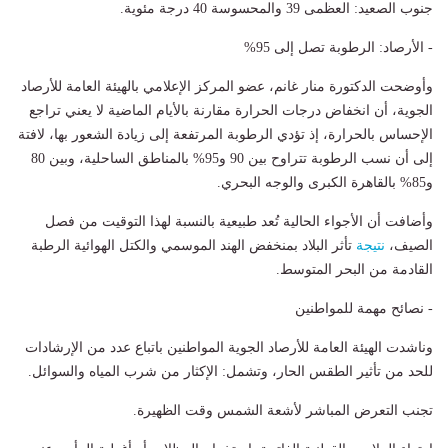
جنوب الصعيد: العظمى 39 والمحسوسة 40 درجة مئوية.
- الأرصاد: الرطوبة تصل إلى 95%
وأوضحت الدكتورة منار غانم، عضو المركز الإعلامي بالهيئة العامة للأرصاد
الجوية، أن انخفاض درجات الحرارة مقارنة بالأيام الماضية لا يعني تراجع
الإحساس بالحرارة، إذ تؤدي الرطوبة المرتفعة إلى زيادة الشعور بها، لافتة
إلى أن نسب الرطوبة تتراوح بين 90 و95% بالمناطق الساحلية، وبين 80
و85% بالقاهرة الكبرى والوجه البحري.
وأضافت أن الأجواء الحالية تُعد طبيعية بالنسبة لهذا التوقيت من فصل
الصيف،
نتيجة
تأثر البلاد بمنخفض الهند الموسمي والكتل الهوائية الرطبة
القادمة من البحر المتوسط.
- نصائح مهمة للمواطنين
وناشدت الهيئة العامة للأرصاد الجوية المواطنين باتباع عدد من الإرشادات
للحد من تأثير الطقس الحار، وتشمل: الإكثار من شرب المياه والسوائل.
تجنب التعرض المباشر لأشعة الشمس وقت الظهيرة.