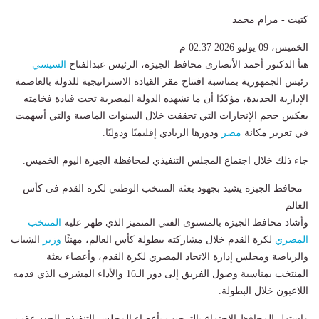
كتبت - مرام محمد
الخميس، 09 يوليو 2026 02:37 م
هنأ الدكتور أحمد الأنصارى محافظ الجيزة، الرئيس عبدالفتاح
السيسي
رئيس الجمهورية بمناسبة افتتاح مقر القيادة الاستراتيجية للدولة بالعاصمة
الإدارية الجديدة، مؤكدًا أن ما تشهده الدولة المصرية تحت قيادة فخامته
يعكس حجم الإنجازات التي تحققت خلال السنوات الماضية والتي أسهمت
في تعزيز مكانة
مصر
ودورها الريادي إقليميًا ودوليًا.
جاء ذلك خلال اجتماع المجلس التنفيذي لمحافظة الجيزة اليوم الخميس.
محافظ الجيزة يشيد بجهود بعثة المنتخب الوطني لكرة القدم فى كأس
العالم
وأشاد محافظ الجيزة بالمستوى الفني المتميز الذي ظهر عليه
المنتخب
المصري
لكرة القدم خلال مشاركته ببطولة كأس العالم، مهنئًا
وزير
الشباب
والرياضة ومجلس إدارة الاتحاد المصري لكرة القدم، وأعضاء بعثة
المنتخب بمناسبة وصول الفريق إلى دور الـ16 والأداء المشرف الذي قدمه
اللاعبون خلال البطولة.
واستهل المحافظ الاجتماع بالترحيب بأعضاء المجلس التنفيذي الجدد عقب