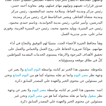
صدور قرارات تعيينهم وتوليهم مهام عملهم، وهم: معاوية أحمد حسن،
رئيس مركز ومدينة العياط، وسلامة محمد عبدالمقصود، رئيس مركز
ومدينة منشأة القناطر، وبشير عبدالباسط فرج، رئيس مركز ومدينة
البدرشين، وأمير عباس، رئيس مدينة الحوامدية، وباسم حمدي محمود،
رئيس حي المنيرة، ووليد محمود محمد، رئيس حي المنيرة الغربية، وفوزي
صابر علي، مدير مديرية العمل.
وهنأ محافظ الجيزة الأعضاء الجدد، متمنيًا لهم التوفيق والنجاح في أداء
مهامهم، مؤكدًا ضرورة الحفاظ على روح العمل والحماس والعمل على
تحقيق الأهداف المرجوة والارتقاء بمستوى الخدمات المقدمة للمواطنين
كلٌ في نطاق موقعه ومسؤولياته.
ملحوظة: مضمون هذا الخبر تم كتابته بواسطة
اليوم السابع
ولا يعبر عن
وجهة نظر
مصر اليوم
وانما تم نقله بمحتواه كما هو من
اليوم السابع
ونحن
غير مسئولين عن محتوى الخبر والعهدة علي المصدر السابق ذكرة.
انتبه: مضمون هذا الخبر تم كتابته بواسطة
مصر اليوم
ولا يعبر عن وجهة
نظر
منقول
وانما تم نقله بمحتواه كما هو من
مصر اليوم
ونحن غير
مسئولين عن محتوى الخبر والعهدة علي المصدر السابق ذكرة.