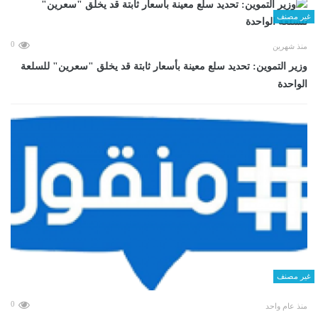
غير مصنف
0
منذ شهرين
وزير التموين: تحديد سلع معينة بأسعار ثابتة قد يخلق "سعرين" للسلعة
الواحدة
غير مصنف
0
منذ عام واحد