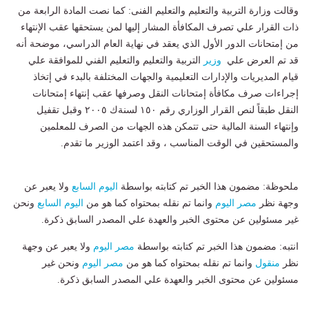
وقالت وزارة التربية والتعليم والتعليم الفنى: كما نصت المادة الرابعة من
ذات القرار علي تصرف المكافأة المشار إليها لمن يستحقها عقب الإنتهاء
من إمتحانات الدور الأول الذي يعقد في نهاية العام الدراسي، موضحة أنه
قد تم العرض علي
وزير
التربية والتعليم والتعليم الفني للموافقة علي
قيام المديريات والإدارات التعليمية والجهات المختلفة بالبدء في إتخاذ
إجراءات صرف مكافأة إمتحانات النقل وصرفها عقب إنتهاء إمتحانات
النقل طبقاً لنص القرار الوزاري رقم ١٥٠ لسنةك ٢٠٠٥ وقبل تقفيل
وإنتهاء السنة المالية حتى تتمكن هذه الجهات من الصرف للمعلمين
والمستحقين في الوقت المناسب ، وقد اعتمد الوزير ما تقدم.
ملحوظة: مضمون هذا الخبر تم كتابته بواسطة
اليوم السابع
ولا يعبر عن
وجهة نظر
مصر اليوم
وانما تم نقله بمحتواه كما هو من
اليوم السابع
ونحن
غير مسئولين عن محتوى الخبر والعهدة علي المصدر السابق ذكرة.
انتبه: مضمون هذا الخبر تم كتابته بواسطة
مصر اليوم
ولا يعبر عن وجهة
نظر
منقول
وانما تم نقله بمحتواه كما هو من
مصر اليوم
ونحن غير
مسئولين عن محتوى الخبر والعهدة علي المصدر السابق ذكرة.