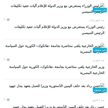
غير مصنف
0
منذ شهر واحد
رئيس الوزراء يستعرض مع وزير الدولة للإعلام آليات تنفيذ تكليفات
الرئيس السيسي
غير مصنف
0
منذ شهرين
وزير الخارجية يلقى محاضرة بجامعة «هانكوك» الكورية حول السياسة
الخارجية المصرية
غير مصنف
0
منذ 6 أشهر
حسن رداد بعد حلف اليمين الدُستورية وزيرا للعمل يتعهد ببذل جهود