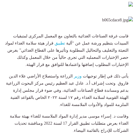
قامت غرفة الصناعات الغذائية بالتعاون مع المعمل المركزى لمتبقيات
المبيدات بتنظيم ورشة عمل عن “آلية
تطبيق
قرار هيئة سلامة الغذاء لمواد
التعبئة والتغليف والتحاليل المطلوبة وتأثيرها على القطاع الغذائي” بغرض
حصر الإختبارات المعمليه التي تجرى حالياً من خلال المعمل وكذلك
الإختبارات المطلوب إضافتها واعتمادها للتوافق مع قرار الهيئة.
يأتى ذلك في إطار توجيهات
وزير
الزراعة واستصلاح الأراضي علاء الدين
فاروق وتحت إشراف أ.د. عادل عبد العظيم رئيس مركز البحوث الزراعية
بدعم ومساندة قطاع الصناعات الغذائية، وفي ضوء قرار مجلس إدارة
الهيئة القومية لسلامة الغذاء رقم ١٧ لسنة ٢٠٢٢ الخاص بالقواعد الفنية
الملزمة للمواد والأدوات الملامسة للغذاء.
وقامت د. إسراء موسى مدير إدارة المواد الملامسة للغذاء بهيئة سلامة
الغذاء بعرض متطلبات تطبيق القرار 17 لسنة 2022 ومناقشة تحديات
الشركات للإدراج بالقائمة البيضاء.