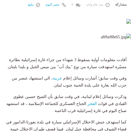
مشاركة
منذ عام واحد
0
مصر اليوم
تبليغ
أفادت ‏معلومات أولية بسقوط 3 شهداء من جراء غارة إسرائيلية بطائرة
مسيّرة استهدفت سيارة من نوع “بيك أب” بين ‎ميس الجبل و ‎بليدا بلبنان.
وفي وقت سابق؛ أشارت وسائل إعلام
عربية
، الي استشهاد عنصر من
حزب الله بغارة على بلدة الحنية جنوب لبنان.
وذكرت وسائل إعلام لبنانية، في وقت سابق بأن الشيخ حسين عطوي
القيادي في قوات
الفجر
الجناح العسكري للجماعة الإسلامية ، قد استشهد
صباح اليوم في غارة إسرائيلية قرب الناعمة .
كما استهدف جيش الاحتلال الإسرائيلي سيارة في بلدة بعورتا-الدامور في
قضاء الشوف في محافظة جبل لبنان. فيما قصف طيران الاحتلال خيمة