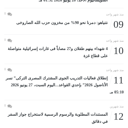
السويساليوم الأحد، 28 يونيو 2026 01:52 مـ
0
منذ شهر واحد
09
نتنياهو: دمرنا نحو 90% من مخزون حزب الله الصاروخى
0
منذ شهر واحد
10
4 شهداء بينهم طفلان و27 مصاباً فى غارات إسرائيلية متواصلة
على قطاع غزة
0
منذ شهر واحد
11
إنطلاق فعاليات التدريب الجوى المشترك المصرى التركى” نسر
الأناضول 2026” بإحدي القواعد...اليوم السبت، 27 يونيو 2026
05:10 مـ
0
منذ شهرين
12
المستندات المطلوبة والرسوم الرسمية لاستخراج جواز السفر
في دقائق