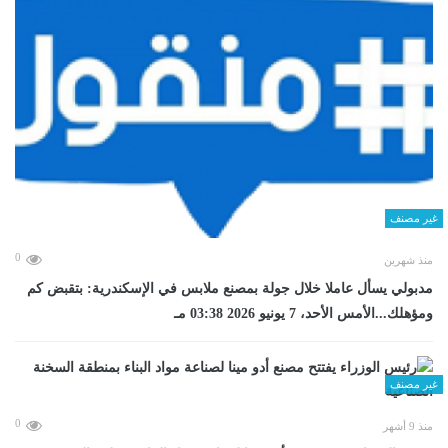
غير مصنف
0
منذ شهرين
مدبولي يسأل عاملا خلال جولة بمصنع ملابس في الإسكندرية: بتقبض كم
ومؤهلك...الأمس الأحد، 7 يونيو 2026 03:38 مـ
غير مصنف
0
منذ 9 أشهر