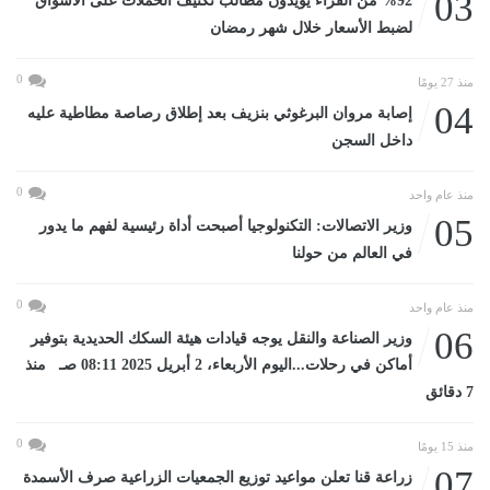
03
%92 من القراء يؤيدون مطالب تكثيف الحملات على الأسواق
لضبط الأسعار خلال شهر رمضان
0
منذ 27 يومًا
04
إصابة مروان البرغوثي بنزيف بعد إطلاق رصاصة مطاطية عليه
داخل السجن
0
منذ عام واحد
05
وزير الاتصالات: التكنولوجيا أصبحت أداة رئيسية لفهم ما يدور
في العالم من حولنا
0
منذ عام واحد
06
وزير الصناعة والنقل يوجه قيادات هيئة السكك الحديدية بتوفير
أماكن في رحلات...اليوم الأربعاء، 2 أبريل 2025 08:11 صـ منذ
7 دقائق
0
منذ 15 يومًا
07
زراعة قنا تعلن مواعيد توزيع الجمعيات الزراعية صرف الأسمدة