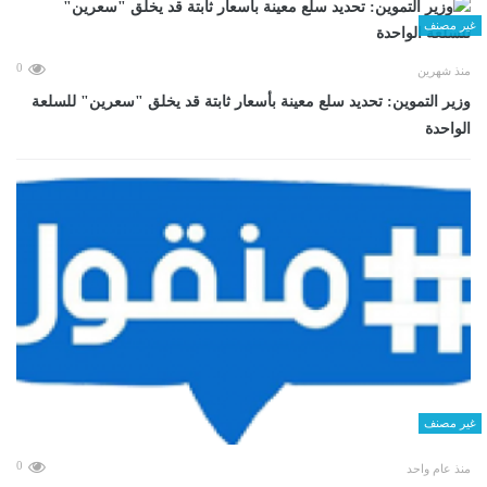
غير مصنف
0
منذ شهرين
وزير التموين: تحديد سلع معينة بأسعار ثابتة قد يخلق "سعرين" للسلعة
الواحدة
غير مصنف
0
منذ عام واحد