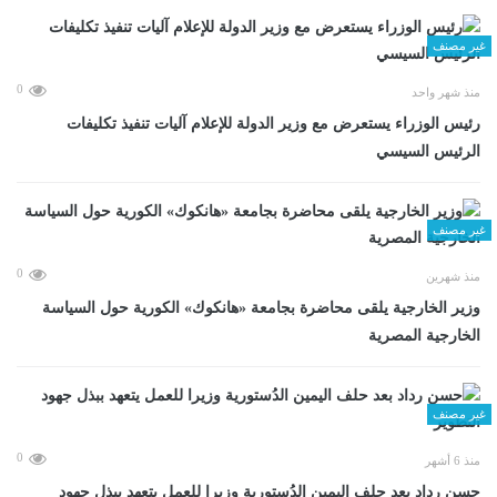
غير مصنف
0
منذ شهر واحد
رئيس الوزراء يستعرض مع وزير الدولة للإعلام آليات تنفيذ تكليفات
الرئيس السيسي
غير مصنف
0
منذ شهرين
وزير الخارجية يلقى محاضرة بجامعة «هانكوك» الكورية حول السياسة
الخارجية المصرية
غير مصنف
0
منذ 6 أشهر
حسن رداد بعد حلف اليمين الدُستورية وزيرا للعمل يتعهد ببذل جهود