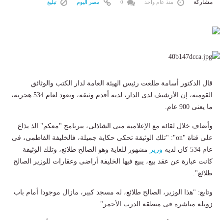
مشاركة
منذ عام واحد
0
مصر اليوم
تبليغ
قال الدكتور أسامة طلعت رئيس الهيئة العامة لدار الكتب والوثائق
القومية، إن الأرشيف لدى الدار، لديه أقدم وثيقة، وتعود لعام 534 هجرية،
ما يعنى 900 عام.
وأضاف خلال لقائه مع الإعلامية منى الشاذلى، ببرنامج "معكم" الذ يذاع
على قناة "on": "تلك الوثيقة تحكى حكاية جميلة، فالخليفة الفاطمى، فى
عام 534 كان لديه
وزير
مشهور للغاية وهو الصالح طلائع، وتلك الوثيقة
كانت عبارة عن عقد بيع، يبيع فيها الخليفة أراضى وعقارات للوزير الصالح
طلائع".
وتابع: "هذا الوزير، الصالح طلائع، له مسجد كبير، مازال موجودا أمام باب
زويلة مباشرة فى منطقة الدرب الأحمر".