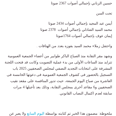
حسين الزناني بإجمالي أصوات 2367 صوتا
تحت السن
أيمن عبد المجيد بإجمالي أصوات 2434 صوتا
محمد السيد الشاذلي بإجمالي أصوات 2378 صوتا
إيمان عوف بإجمالي أصوات 1764صوتا
واحتفل زملاء محمد السيد بفوزه بعدد من الهتافات .
وشهد مقر النقابة منذ الصباح الباكر طوابير من أعضاء الجمعية العمومية
تتزايد منذ الساعات الأولى من بدء عملية التصويت وكانت قد فتحت اللجنة
المشرفة على انتخابات التجديد النصفي لمجلس الصحفيين 2025 باب
التسجيل بالحضور فى كشوف الجمعية العمومية فى دعوتها الخامسة فى
العاشرة من صباح اليوم الجمعة، حيث تدور المنافسة على مقعد نقيب
الصحفيين و6 مقاعد آخرى بمجلس النقابة، وذلك بعد تأجيلها 4 مرات
سابقة لعدم اكتمال النصاب القانوني.
ملحوظة: مضمون هذا الخبر تم كتابته بواسطة
اليوم السابع
ولا يعبر عن