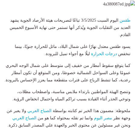
طقس
اليوم السبت 3/5/2025 تباعًا لتصريحات هيئة الأرصاد الجوية يشهد
العديد من التقلبات الجوية ويُذكر أنها تستمر حتى نهاية الأسبوع الخميس
القادم.
يسود طقس معتدل نهارًا على شمال البلاد، مائل للحرارة جنوبًا، بينما
تنخفض
درجات الحرارة
ليلًا مع أجواء تميل للبرودة.
كما يتوقع سقوط أمطار من خفيف إلى متوسط على شمال الوجه البحري
عمومًا وعلى السواحل الشمالية خصوصًا، ومن المتوقع أن تكون أمطار
رعدية، كما تنشط الرياح على فترات متقطعة مما يعزز الإحساس بالبرودة.
وتنصح الهيئة المواطنين بارتداء ملابس مناسبة، واصطحاب مظلات،
وتوخي الحذر أثناء القيادة بسبب تراكم المياه واحتمال انخفاض الرؤية.
ملحوظة: مضمون هذا الخبر تم كتابته بواسطة
الصباح العربي
ولا يعبر عن
وجهة نظر
مصر اليوم
وانما تم نقله بمحتواه كما هو من
الصباح العربي
ونحن غير مسئولين عن محتوى الخبر والعهدة علي المصدر السابق ذكرة.