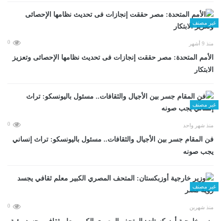
غير مصنف
0
منذ 9 أشهر
الأمم المتحدة: مصر حققت إنجازات فى تحديث نظامها الإحصائى وتعزيز
الابتكار
غير مصنف
0
منذ شهر واحد
فن المقام جسر بين الأجيال والثقافات.. مسئول باليونسكو: تراث إنساني
يجب صونه
غير مصنف
0
منذ شهرين