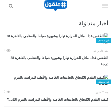
إذهب
الى
المحتوى
أخبار متداوَلة
غير مصنف
0
منذ عام واحد
الطقس غدا.. مائل للحرارة نهارا وشبورة صباحا والعظمى بالقاهرة 28
درجة
غير مصنف
0
منذ 7 أشهر
كيفية التقدم للالتحاق بالجامعات الخاصة والأهلية للدراسة بالتيرم الثانى؟