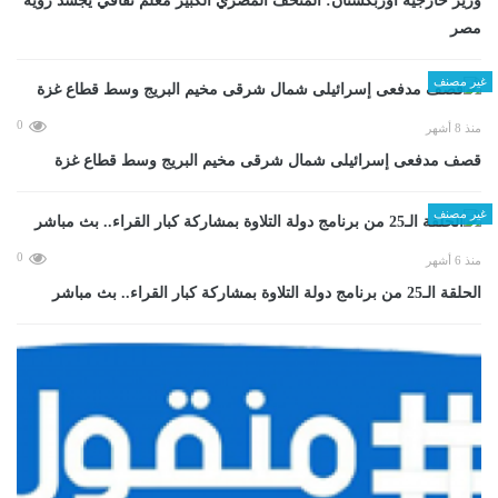
وزير خارجية أوزبكستان: المتحف المصري الكبير معلم ثقافي يجسد رؤية
مصر
غير مصنف
0
منذ 8 أشهر
قصف مدفعى إسرائيلى شمال شرقى مخيم البريج وسط قطاع غزة
غير مصنف
0
منذ 6 أشهر
الحلقة الـ25 من برنامج دولة التلاوة بمشاركة كبار القراء.. بث مباشر