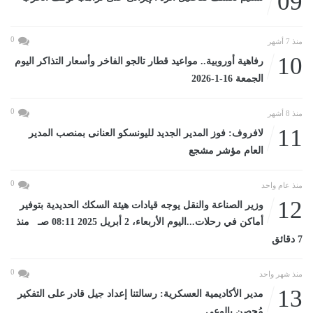
09
0
منذ 7 أشهر
10
رفاهية أوروبية.. مواعيد قطار تالجو الفاخر وأسعار التذاكر اليوم
الجمعة 16-1-2026
0
منذ 8 أشهر
11
لافروف: فوز المدير الجديد لليونسكو العنانى بمنصب المدير
العام مؤشر مشجع
0
منذ عام واحد
12
وزير الصناعة والنقل يوجه قيادات هيئة السكك الحديدية بتوفير
أماكن في رحلات...اليوم الأربعاء، 2 أبريل 2025 08:11 صـ منذ
7 دقائق
0
منذ شهر واحد
13
مدير الأكاديمية العسكرية: رسالتنا إعداد جيل قادر على التفكير
مُحصن بالوعي