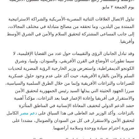
يوم الجمعة ٢ مايو.
تناول الاتصال العلاقات الثنائية المصرية-الأمريكية والشراكة الاستراتيجية
الممتدة بين البلدين، وما تحققه من مصالح متبادلة في مختلف المجالات،
إلى جانب المساعى المشتركة لتحقيق السلام والأمن في الشرق الأوسط
وأفريقيا.
وقد تبادل الجانبان الرؤى والتقييمات حول عدد من القضايا الإقليمية، لا
سيما تطورات الأوضاع في القرن الأفريقي، والسودان، وليبيا، وشرق
الكونجو الديمقراطية، واستعرض وزير الخارجية الرؤية المصرية لتحديات
السلم والأمن بالقارة الأفريقية، حيث أكد على عدم وجود حلول عسكرية
للصراعات والنزاعات الأفريقية وإنما من خلال الطرق السلمية والسياسية،
مبرزا الجهود الحثيثة التي يبذلها السيد رئيس الجمهورية لتحقيق الأمن
والاستقرار فى أفريقيا وإعادة الإعمار فيما بعد النزاعات، مؤكداً أهمية
حشد الدعم الدولي لتخفيف المعاناة الإنسانية في المناطق المتأثرة
بالنزاعات. وأكد الوزير عبد العاطى فى هذا السياق على
دعم
مصر
الكامل
لتحقيق الأمن والاستقرار فى كل من السودان والصومال، مشددا على
ضرورة احترام سيادة ووحدة وسلامة أراضيهما.