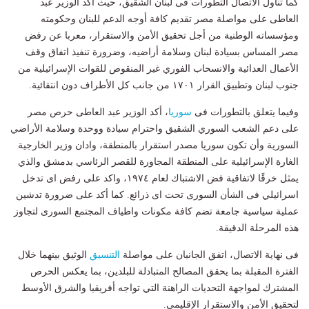
كما تناول الاتصال التطورات فى لبنان الشقيق، حيث اكد الوزير عبد
العاطى على مواصلة مصر تقديم كافة أوجه الدعم للبنان وحكومته
ومؤسساته الوطنية من أجل تحقيق الأمن والاستقرار، معربا عن رفض
مصر المساس بسيادة لبنان وسلامة أراضيه، وضرورة تنفيذ اتفاق وقف
الأعمال العدائية والانسحاب الفوري غير المنقوص للقوات الإسرائيلية من
جنوب لبنان وتطبيق القرار ١٧٠١ من جانب كل الأطراف دون انتقائية.
وفيما يتعلق بالتطورات فى
سوريا
، أكد الوزير عبد العاطى حرص مصر
على دعم الشعب السوري الشقيق واحترام سيادة ووحدة وسلامة الأراضي
السورية وأن تكون سوريا مصدر استقرار بالمنطقة، وادان وزير الخارجية
الغارة الإسرائيلية على المنطقة المجاورة للقصر الرئاسي بدمشق والذي
يمثل خرقًا لاتفاقية فض الاشتباك لعام ١٩٧٤، واكد على رفض اى تدخل
اسرائيلي فى الشأن السورى تحت اى ذرائع. كما أكد على ضرورة تدشين
عملية سياسية جامعة تضم كافة مكونات واطياف المجتمع السورى لتجاوز
هذه المرحلة الدقيقة.
فى نهاية الاتصال، اتفق الجانبان على مواصلة
التنسيق
الوثيق بينهما خلال
الفترة المقبلة بما يحقق المصالح المتبادلة للبلدين، بما يعكس الحرص
المشترك لمواجهة التحديات الراهنة التي تواجه أفريقيا والشرق الأوسط
لتحقيق الأمن والاستقرار الإقليمي.