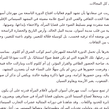
كل المجالات.
ت عن سعادتها بأن تشهد اليوم فعاليات افتتاح الدورة التاسعة من مهرجان أسو
، هذا الحدث الثقافي والفني الذي أصبح علامة مضيئة في المشهد السينمائي الإقل
ة متفردة تهتم بتسليط الضوء على قضايا المرأة، والاحتفاء بإبداعها، وصوتها،
انية من قلب مدينة أسوان، مدينة النيل الخالد، وأرض التاريخ والحضارة الراسخة .
يس بوصفه أداة ترفيه فحسب، بل كوسيلة فعّالة للتعبير، وقوى ناعمة للتغيير، و
بين الثقافات.
خرها بأن تحمل الدورة التاسعة للمهرجان اسم كوكب الشرق أم كلثوم.. بمناسبة
رحيلها، تلك الأيقونة التي لم تكن فقط صوتًا استثنائيًا، بل كانت نموذجًا للمرأة
مة، صاحبة الحضور الطاغي والقرار المؤثر، إن أم كلثوم كانت ومازالت حالة فنية
اً، وفرضت حضورها في زمنٍ لم يكن سهلًا على النساء فيه أن يتصدرن المشهد،
ة، ومن حضورها كرامة، ومن فنها ذاكرة وطنية خالدة. ويكفي أن نذكر أن صوت
ن الشعوب، يعبر الأزمنة ويقاوم النسيان.
ر تسع سنوات، أثبت مهرجان أسوان الدولي لأفلام المرأة قدرته على أن يكون
لهادف، ومحفلاً لصناع السينما الذين يحملون قضايا المرأة في ضمائرهم، ويعبرون عن
برة للحدود واللغات.. وقد شاهدنا في دوراته المتتالية عشرات التجارب السينمائي
ة جريئة، وتناولت تحديات المرأة، وطموحاتها، ونضالها المستمر من أجل تحقي