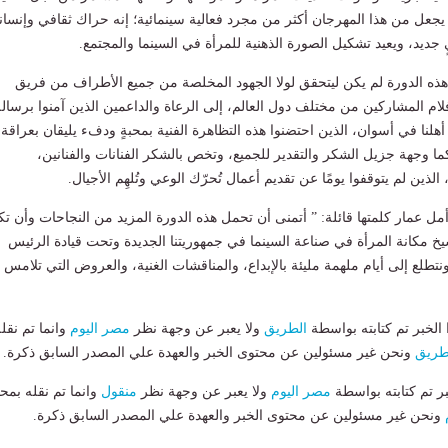
ا يجعل من هذا المهرجان أكثر من مجرد فعالية سينمائية؛ إنه حراك ثقافي وإنسا
جديد، ويعيد تشكيل الصورة الذهنية للمرأة في السينما والمجتمع.
ذه الدورة لم يكن ليتحقق لولا الجهود المخلصة من جميع الأطراف من فريق
فلام المشاركين من مختلف دول العالم، إلى الرعاة والداعمين الذين آمنوا برسال
أهلنا في أسوان، الذين احتضنوا هذه التظاهرة الفنية بمحبةٍ ودفء يليقان بعراقة
كما وجهة جزيل الشكر والتقدير للجميع، وتخص بالشكر الفنانات والفنانين،
لذين لم يتوقفوا يومًا عن تقديم أعمال تُحرّك الوعي وتُلهِم الأجيال.
ل عمار كلمتها قائلة: ” أتمنى أن تحمل هذه الدورة المزيد من النجاحات وأن ت
 مكانة المرأة في صناعة السينما في جمهوريتنا الجديدة وتحت قيادة الرئيس
نتطلع إلى أيام ملهمة مليئة بالإبداع، والمناقشات الغنية، والعروض التي تلامس
لخبر تم كتابته بواسطة
الطريق
ولا يعبر عن وجهة نظر
مصر اليوم
وانما تم نقل
طريق
ونحن غير مسئولين عن محتوى الخبر والعهدة علي المصدر السابق ذكرة.
بر تم كتابته بواسطة
مصر اليوم
ولا يعبر عن وجهة نظر
منقول
وانما تم نقله بمحت
ونحن غير مسئولين عن محتوى الخبر والعهدة علي المصدر السابق ذكرة.