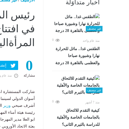
الارشيف
/
غير مصنف
أخبار متداوَلة
رئيس ال
في افتتا
غير مصنف
المرأةاليوم السبت
0
منذ عام واحد
الطقس غدا.. مائل للحرارة
نهارا وشبورة صباحا
0
والعظمى بالقاهرة 28 درجة
إنشر ف
مشاركة
منذ عام و
غير مصنف
شاركت المستشارة امل
أسوان الدولي لسينما 
0
منذ 7 أشهر
أشرف صبحي
وزير
ال
كيفية التقدم للالتحاق
رئيسة هيئة أمناء الم
بالجامعات الخاصة والأهلية
ابو العلا مدير المهر
للدراسة بالتيرم الثانى؟
بعثة الاتحاد الأوروبي