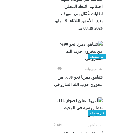
احتفالية الاتحاد المحلي
لنقابات عُمّال بني سويف
بعيد...الأمس الثلاثاء، 19 مايو
2026 08:19 مـ
غير مصنف
0
منذ شهر واحد
نتنياهو: دمرنا نحو 90% من
مخزون حزب الله الصاروخى
غير مصنف
0
منذ 7 أشهر