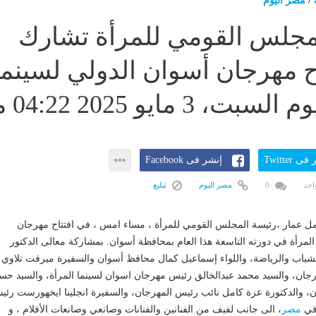
/
مصر اليوم
مجلس القومي للمرأة تشارك
ح مهرجان أسوان الدولي لسينما
، 3 مايو 2025 04:22 مـ
ى Twitter
إنشر فى Facebook
احد
0
مصر اليوم
تبليغ
 عمار ،رئيسة المجلس القومي للمرأة ، مساء امس ، في افتتاح مهرجان
المرأة في دورته التاسعة هذا العام بمحافظة أسوان. بمشاركة معالى الدكتور
شباب والرياضة، واللواء إسماعيل كمال محافظ أسوان والسفيرة ميرفت تلاوي
هرجان، والسيد محمد عبدالخالق رئيس مهرجان اسوان لسينما المرأة، والسيد ح
جان، والدكتورة عزة كامل نائب رئيس المهرجان، والسفيرة انجلينا ايخهورست رئي
 في
مصر
، الى جانب لفيف من الفنانين والفنانات وصانعي وصانعات الأفلام ، و