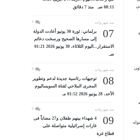
ني
08:11 صـ منذ 7 دقائق
0
منذ شهر واحد
07
برلماني: ثورة 30 يونيو أعادت الدولة
ة
إلى مسارها الصحيح ورسخت دعائم
الاستقرار...اليوم الثلاثاء، 30 يونيو 2026 01:21
صـ
كون
0
منذ شهر واحد
08
توجيهات رئاسية جديدة لدعم وتطوير
المجرى الملاحي لقناة السويساليوم
الأحد، 28 يونيو 2026 01:52 مـ
ه
0
منذ شهر واحد
09
4 شهداء بينهم طفلان و27 مصاباً فى
واه
غارات إسرائيلية متواصلة على
قطاع غزة