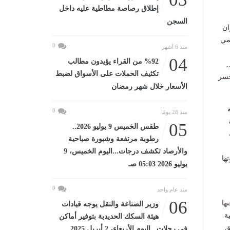
إطلاق رصاصة مطاطية عليه داخل
السجن
ان
يمي
0
منذ 6 أشهر
04
%92 من القراء يؤيدون مطالب
.
تكثيف الحملات على الأسواق لضبط
جسر
الأسعار خلال شهر رمضان
0
منذ 28 يومًا
05
طقس الخميس 9 يوليو 2026..
رطوبة مرتفعة وشبورة صباحية
والأرصاد تكشف درجات...اليوم الخميس، 9
ها
يوليو 2026 05:03 صـ
0
منذ عام واحد
06
ها
وزير الصناعة والنقل يوجه قيادات
ة
هيئة السكك الحديدية بتوفير أماكن
ق
في رحلات...اليوم الأربعاء، 2 أبريل 2025