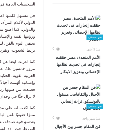
الشخصيات العامة في 
في مستهل كلمتها اعرب
الدولي لأفلام المرأة
والدولي، كما اصبح منص
ورؤيتها الفنية والإنس
غير مصنف
نحتفي اليوم بالفن، ل
0
منذ 9 أشهر
يربط الشعوب، ويقرب 
الأمم المتحدة: مصر حققت
كما اعربت ايضا عن ف
إنجازات فى تحديث نظامها
مرور خمسين عامًا على 
الإحصائى وتعزيز الابتكار
العربية القوية، الحكي
وإنسانية ألهمت أجيال
فصنعت من صوتها رسال
لا يزال حيًّا في وجدا
غير مصنف
كما اكدت انه على مدا
منبرًا حقيقيًا للفن ا
0
منذ شهر واحد
بعدسةٍ فنية صادقة، عا
فن المقام جسر بين الأجيال
التي طرحت رؤى إنساني