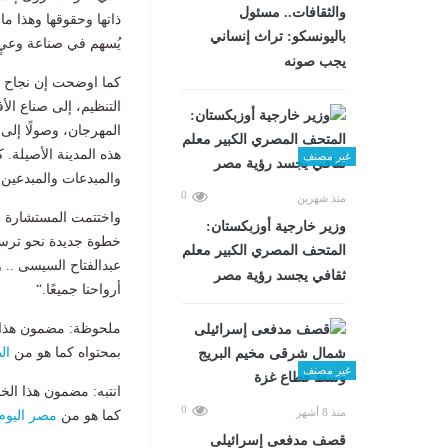
والثقافات.. مسئول
ذاتها وحقوقها وهذا م
باليونسكو: تراث إنساني
يُسهم في صناعة وعيٍ 
يجب صونه
كما اوضحت إن نجاح ه
التنظيم، إلى صناع الأ
المهرجان، وصولًا إلى 
هذه المدينة الأصيلة. 
غير مصنف
والمبدعات والمبدعين، ا
0
منذ شهرين
واختتمت المستشارة أم
وزير خارجية أوزبكستان:
خطوة جديدة نحو ترسيخ
المتحف المصري الكبير معلم
عبدالفتاح السيسى .. و
ثقافي يجسد رؤية مصر
أرواحنا جميعًا.“
ملحوظة: مضمون هذا ا
بمحتواه كما هو من
ال
غير مصنف
انتبه: مضمون هذا الخ
0
منذ 8 أشهر
كما هو من
مصر اليوم
قصف مدفعى إسرائيلى