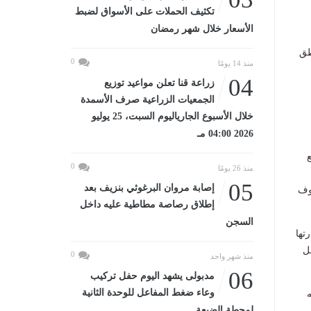
تكثيف الحملات على الأسواق لضبط
الأسعار خلال شهر رمضان
طق
0
منذ 14 يومًا
04
زراعة قنا تعلن مواعيد توزيع
الجمعيات الزراعية صرف الأسمدة
خلال الأسبوع الجارياليوم السبت، 25 يوليو
2026 04:00 مـ
0
منذ 26 يومًا
05
إصابة مروان البرغوثي بنزيف بعد
روف
إطلاق رصاصة مطاطية عليه داخل
السجن
تها
ل
0
منذ شهر واحد
06
مدبولى يشهد اليوم حفل تركيب
وعاء ضغط المفاعل للوحدة الثانية
ه
لمحطة الضبعة