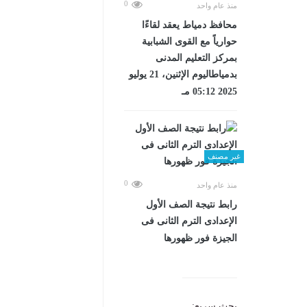
0
منذ عام واحد
محافظ دمياط يعقد لقاءًا
حوارياً مع القوى الشبابية
بمركز التعليم المدنى
بدمياطاليوم الإثنين، 21 يوليو
2025 05:12 مـ
غير مصنف
0
منذ عام واحد
رابط نتيجة الصف الأول
الإعدادى الترم الثانى فى
الجيزة فور ظهورها
بحث سريع: