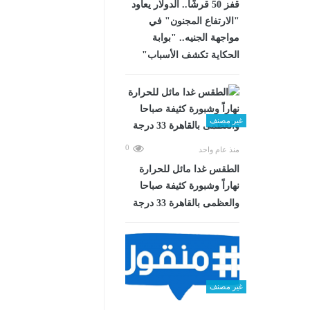
قفز 50 قرشًا.. الدولار يعاود
"الارتفاع المجنون" في
مواجهة الجنيه.. "بوابة
الحكاية تكشف الأسباب"
غير مصنف
0
منذ عام واحد
الطقس غدا مائل للحرارة
نهاراً وشبورة كثيفة صباحا
والعظمى بالقاهرة 33 درجة
غير مصنف