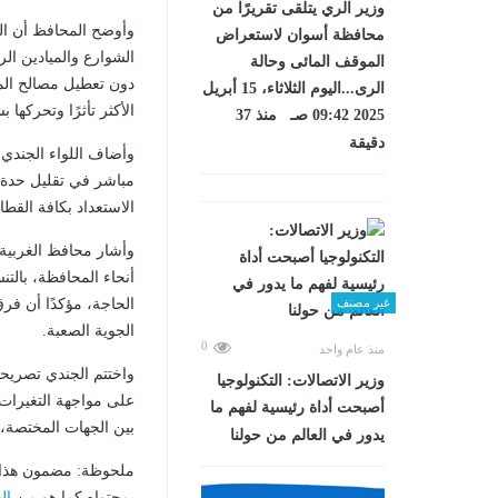
وزير الري يتلقى تقريرًا من
وأوضح المحافظ أن الج
محافظة أسوان لاستعراض
الشوارع والميادين ال
الموقف المائى وحالة
دون تعطيل مصالح الم
الرى...اليوم الثلاثاء، 15 أبريل
الأكثر تأثرًا وتحركها
2025 09:42 صـ منذ 37
دقيقة
وأضاف اللواء الجندي 
مباشر في تقليل حدة ت
الاستعداد بكافة القطا
وأشار محافظ الغربية 
أنحاء المحافظة، بالت
الحاجة، مؤكدًا أن فر
غير مصنف
الجوية الصعبة.
0
منذ عام واحد
واختتم الجندي تصريحات
وزير الاتصالات: التكنولوجيا
على مواجهة التغيرات 
أصبحت أداة رئيسية لفهم ما
بين الجهات المختصة، 
يدور في العالم من حولنا
ملحوظة: مضمون هذا ا
بمحتواه كما هو من
ال