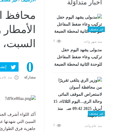
الارشيف
/
غير مصنف
أخبار متداوَلة
محافظ ال
الأمطار 
غير مصنف
السبت، 3 مايو 2025 05:38 مـ
0
منذ شهر واحد
مدبولى يشهد اليوم حفل
تركيب وعاء ضغط المفاعل
0
للوحدة الثانية لمحطة الضبعة
إنشر ف
مشاركة
منذ عام و
غير مصنف
أكد اللواء أشرف الج
السيئ التي شهدتها ع
0
منذ عام واحد
جاهزية فرق الطوارئ 