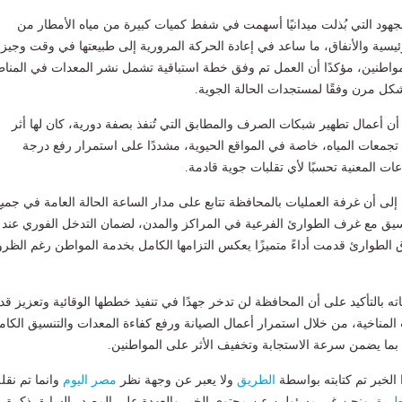
هود التي بُذلت ميدانيًا أسهمت في شفط كميات كبيرة من مياه الأمطار من
رئيسية والأنفاق، ما ساعد في إعادة الحركة المرورية إلى طبيعتها في وقت وجيز
واطنين، مؤكدًا أن العمل تم وفق خطة استباقية تشمل نشر المعدات في المنا
 بشكل مرن وفقًا لمستجدات الحالة الجوية.
أن أعمال تطهير شبكات الصرف والمطابق التي تُنفذ بصفة دورية، كان لها أثر
جمعات المياه، خاصة في المواقع الحيوية، مشددًا على استمرار رفع درجة
عات المعنية تحسبًا لأي تقلبات جوية قادمة.
إلى أن غرفة العمليات بالمحافظة تتابع على مدار الساعة الحالة العامة في جميع
نسيق مع غرف الطوارئ الفرعية في المراكز والمدن، لضمان التدخل الفوري عند
ق الطوارئ قدمت أداءً متميزًا يعكس التزامها الكامل بخدمة المواطن رغم الظ
ه بالتأكيد على أن المحافظة لن تدخر جهدًا في تنفيذ خططها الوقائية وتعزيز قدر
المناخية، من خلال استمرار أعمال الصيانة ورفع كفاءة المعدات والتنسيق الكام
بما يضمن سرعة الاستجابة وتخفيف الأثر على المواطنين.
لخبر تم كتابته بواسطة
الطريق
ولا يعبر عن وجهة نظر
مصر اليوم
وانما تم نقل
طريق
ونحن غير مسئولين عن محتوى الخبر والعهدة علي المصدر السابق ذكرة.