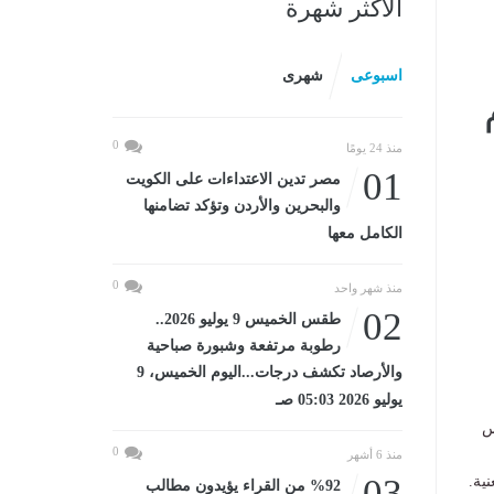
الأكثر شهرة
اسبوعى
شهرى
0
منذ 24 يومًا
01
مصر تدين الاعتداءات على الكويت
والبحرين والأردن وتؤكد تضامنها
الكامل معها
0
منذ شهر واحد
02
طقس الخميس 9 يوليو 2026..
رطوبة مرتفعة وشبورة صباحية
والأرصاد تكشف درجات...اليوم الخميس، 9
يوليو 2026 05:03 صـ
س
0
منذ 6 أشهر
03
ية.
%92 من القراء يؤيدون مطالب