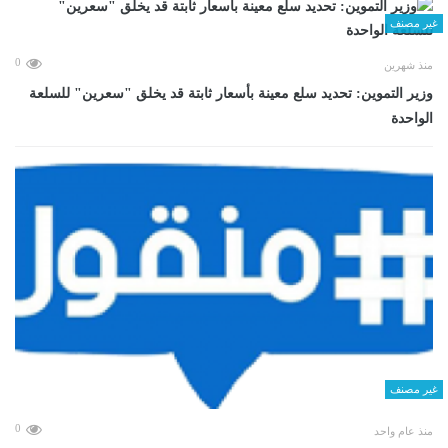
غير مصنف
0
منذ شهرين
وزير التموين: تحديد سلع معينة بأسعار ثابتة قد يخلق "سعرين" للسلعة
الواحدة
غير مصنف
0
منذ عام واحد