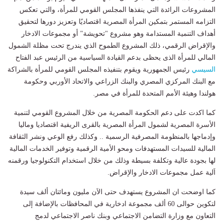
المشروعات الرائدة التي ينفذها المجلس القومي للمرأة، والتي تعكس
التزامه المستمر بتمكين المرأة المصرية اقتصاديًا وتعزيز دورها لتحقيق
أهداف التنمية المستدامة وهو مشروع "تحويشة" أو مجموعات الادخار
والإقراض الرقمي، ذلك المشروع الطموح الذي يندرج تحت مظلة الشمول
المالي للمرأة الذى يحظى بدعم القيادة السياسية من الرئيس عبد الفتاح
السيسي
رئيس الجمهورية ويقوم بتنفيذه المجلس القومي للمرأة بالشراكة
مع البنك المركزي المصري والبنك الزراعي والاتحاد الأوربي وحكومة
هولندا وهيئة الأمم المتحدة للمرأة في مصر.
كما اكدت على دعم الحكومة المصرية من خلال المشروع القومي لتنمية
الأسرة المصرية لشمول المرأة المصرية بالقرى الريفية اقتصاديا وماليا
وإدماجها بالمنظومة المصرفية الرسمية .. وكذلك رفع الوعي ونشر الثقافة
المالية للسيدات المستهدفات ومحو الأمية الرقمية وتوفير الخدمات المالية
لها بجودة عالية وتكلفة بسيطة وذلك من خلال استخدام التكنولوجيا ورقمنه
اَلية عمل مجموعات الادخار والإقراض.
كما اوضحت ان المشروع يستهدف حتى الاَن مليون ومائتان ألف سيدة
لتكوين حوالى 60 ألف مجموعة ادخارية في المحافظات بالإضافة إلى
التعاون مع وزارة التضامن الاجتماعي وبنك ناصر الاجتماعي لدمج