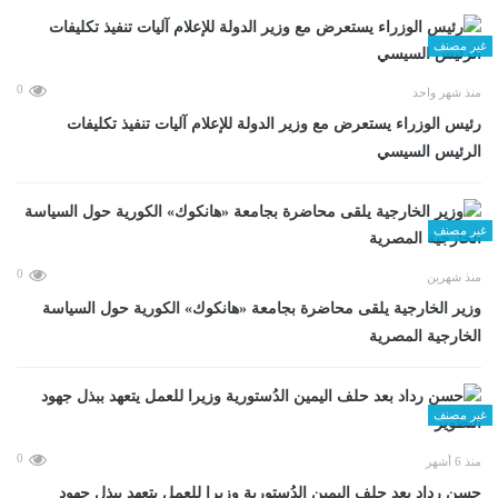
غير مصنف
0
منذ شهر واحد
رئيس الوزراء يستعرض مع وزير الدولة للإعلام آليات تنفيذ تكليفات
الرئيس السيسي
غير مصنف
0
منذ شهرين
وزير الخارجية يلقى محاضرة بجامعة «هانكوك» الكورية حول السياسة
الخارجية المصرية
غير مصنف
0
منذ 6 أشهر
حسن رداد بعد حلف اليمين الدُستورية وزيرا للعمل يتعهد ببذل جهود