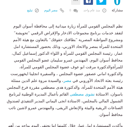
0
مشاركة
منذ عام واحد
0
مصر اليوم
تبليغ
نظم المجلس القومي للمرأة زيارة ميدانية إلى محافظة أسوان اليوم
لتفقد خدمات برنامج مجموعات الادخار والإقراض الرقمي "تحويشة"
ومشروع المواطنة المصرية "بطاقتك حقوقك" بالتعاون مع هيئة الأمم
المتحدة للمرأة بمصر والاتحاد الاوربي، وذلك بحضور المستشارة امل
عمار، رئيسة المجلس القومي للمرأة و اللواء الدكتور إسماعيل كمال،
محافظ أسوان اليوم، المهندس عمرو سليمان عضو المجلس القومي
للمرأةوالدكتورة مرفت ابو عوف عضوة المجلس القومي للمرأة،
والدكتورة اماني عصفور عضوة المجلس ، والسفيرة انجلينا ايخهورست
رئيسة بعثة الاتحاد الأوروبي في
مصر
، والسيدة مروة علم الدين ممثلة
هيئة الأمم المتحدة للمرأة، والدكتورة هدى مصطفي مقررة فرع المجلس
باسوان، الاستاذة
نشوى مصطفى
القائم بأعمال المديرة الوطنية لبرنامج
الشمول المالي بالمجلس، الاستاذة انجى اليماني المدير التنفيذي لصندوق
الصناعات الريفية والبيئة والإنعاش الريفى، والمهندس عمرو لاشين نائب
محافظ أسوان.
وأكدت المستشارة امل عمار خلال كلمتها اننا نحتفي اليوم بواحد من أهم