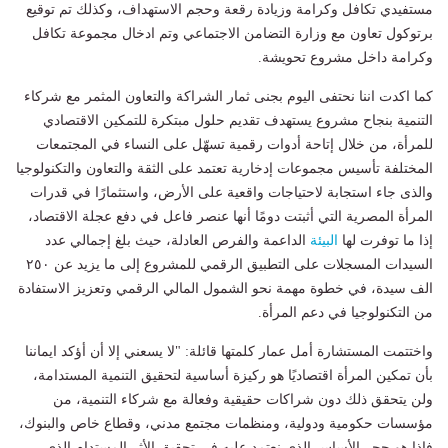
مستفيدي تكافل وكرامة وزيادة رقعة وحجم الاستهداف، وكذلك تم توقيع
برتوكول تعاون مع وزارة التضامن الاجتماعي وتم ادخال مجموعة تكافل
وكرامة داخل مشروع تحويشة.
كما اكدت اننا نحتفى اليوم بجنى ثمار الشراكة والتعاون المثمر مع شركاء
التنمية بنجاح مشروع يستهدف تقديم حلول مبتكرة للتمكين الاقتصادي
للمرأة، من خلال إتاحة أدوات رقمية تسهّل على النساء في المجتمعات
المختلفة تأسيس مجموعات إدخارية تعتمد على الثقة والتعاون والتكنولوجيا
والذى جاء استجابة لاحتياجات واقعية على الأرض، واستثمارًا في قدرات
المرأة المصرية التي أثبتت دومًا أنها عنصر فاعل في دفع عجلة الاقتصاد،
إذا ما توفرت لها
البيئة
الداعمة والفرص العادلة، حيث بلغ إجمالي عدد
السيدات المسجلات على التطبيق الرقمي للمشروع إلى ما يزيد عن ٢٥٠
الف سيدة، في خطوة مهمة نحو الشمول المالي الرقمي وتعزيز الاستفادة
من التكنولوجيا في دعم المرأة.
واختتمت المستشارة أمل عمار كلمتها قائلة: "لا يسعني إلا أن أؤكد ايماننا
بأن تمكين المرأة اقتصاديًا هو ركيزة أساسية لتحقيق التنمية المستدامة،
ولن يتحقق ذلك دون شراكات حقيقية وفعالة مع شركاء التنمية، من
مؤسسات حكومية ودولية، ومنظمات مجتمع مدني، وقطاع خاص والبنوك،
فاذا هو حجر الأساس الذي نعتمد عليه في تحقيق الأثر المستدام الذي