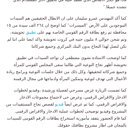
ننشده جميعًا."
كما أكد المهندس عمرو سليمان على ان الابطال الحقيقيين هم السيدات
الموجودين على الأرض "الميسرات" كما اوضح ان ٢٦٤ الف سيدة من ١٥
محافظة تم رفع بطاقة الرقم القومي الخاصة بهم على
تطبيق
تحويشة،
وتم شحن حوالي ٨ مليون جنيه في كروت تحويشة واكد ايضا على اننا لم
نكن لنصل لهذا النجاح بدون البنك المركزي وجميع شركائنا.
كما اوضحت الاستاذة نشوى مصطفي ان تواجد السيدات في تطبيق
تحويشة أظهر نجاح التوعية التي طالما سعى المجلس القومي للمرأة
وجميع شركائه لتحقيقها، وكل ذلك من خلال جلسات التوعية وبرامج ريادة
الأعمال التى تهدف لتوعية وتمكين المرأة وادماجها في مجال الرقمنة.
كما تضمنت الزيارة عرض مسرحي لفصيلة ورشيدة ،وفيديو لخطوات
الادخار والاقراض الرقمي، وعرض حى لاجتماع مجموعات الادخار
والاقراض الرقمي، كما تم عرض ايضاً
فيديو
لقصص نجاح المستفيدات من
المشروع وفيديو توضيحى لخطوات عملية الادخار والاقراض الرقمى.
كما قام الحضور بتفقد مأمورية استخراج بطاقات الرقم القومى للسيدات
بالمجان فى اطار مشروع بطاقتك حقوقك.