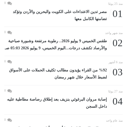
0
منذ 25 يومًا
01
مصر تدين الاعتداءات على الكويت والبحرين والأردن وتؤكد
تضامنها الكامل معها
0
منذ شهر واحد
02
طقس الخميس 9 يوليو 2026.. رطوبة مرتفعة وشبورة صباحية
والأرصاد تكشف درجات...اليوم الخميس، 9 يوليو 2026 05:03 صـ
0
منذ 6 أشهر
03
%92 من القراء يؤيدون مطالب تكثيف الحملات على الأسواق
لضبط الأسعار خلال شهر رمضان
0
منذ 27 يومًا
04
إصابة مروان البرغوثي بنزيف بعد إطلاق رصاصة مطاطية عليه
داخل السجن
0
منذ عام واحد