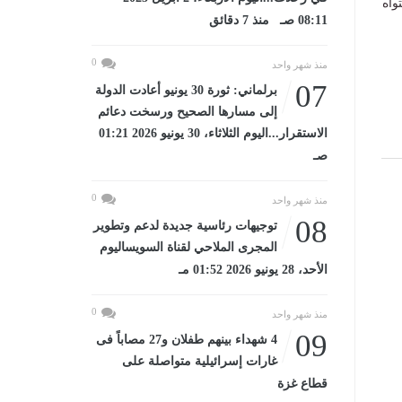
واه
08:11 صـ منذ 7 دقائق
0
منذ شهر واحد
07
برلماني: ثورة 30 يونيو أعادت الدولة
إلى مسارها الصحيح ورسخت دعائم
الاستقرار...اليوم الثلاثاء، 30 يونيو 2026 01:21
صـ
0
منذ شهر واحد
08
توجيهات رئاسية جديدة لدعم وتطوير
المجرى الملاحي لقناة السويساليوم
الأحد، 28 يونيو 2026 01:52 مـ
0
منذ شهر واحد
09
4 شهداء بينهم طفلان و27 مصاباً فى
غارات إسرائيلية متواصلة على
قطاع غزة