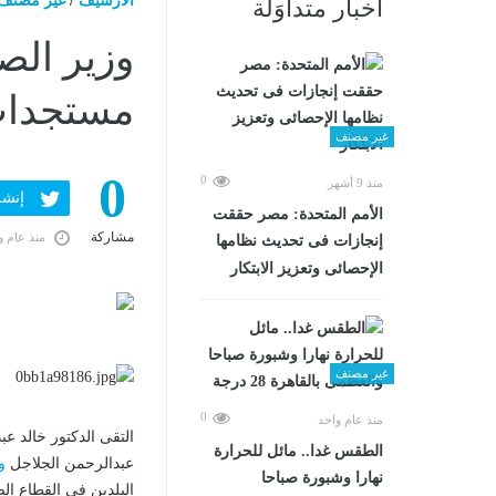
الارشيف
/
غير مصنف
أخبار متداوَلة
وزير الص
مستجدات
غير مصنف
0
0
منذ 9 أشهر
إنشر ف
الأمم المتحدة: مصر حققت
مشاركة
منذ عام و
إنجازات فى تحديث نظامها
الإحصائى وتعزيز الابتكار
غير مصنف
0
منذ عام واحد
التقى الدكتور خالد ع
الطقس غدا.. مائل للحرارة
عبدالرحمن الجلاجل
و
نهارا وشبورة صباحا
البلدين في القطاع الصحي