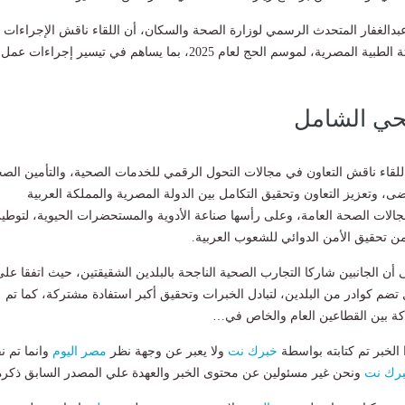
دالغفار المتحدث الرسمي لوزارة الصحة والسكان، أن اللقاء ناقش الإجراءات
التنفيذية الخاصة بالبعثة الطبية المصرية، لموسم الحج لعام 2025، بما يساهم في تيسير إجراءات عمل
صحي الشامل
 اللقاء ناقش التعاون في مجالات التحول الرقمي للخدمات الصحية، والتأمين الص
، وتعزيز التعاون وتحقيق التكامل بين الدولة المصرية والمملكة العربية
الات الصحة العامة، وعلى رأسها صناعة الأدوية والمستحضرات الحيوية، لتوطي
من تحقيق الأمن الدوائي للشعوب العربية.
 أن الجانبين شاركا التجارب الصحية الناجحة بالبلدين الشقيقتين، حيث اتفقا عل
م كوادر من البلدين، لتبادل الخبرات وتحقيق أكبر استفادة مشتركة، كما تم
ة بين القطاعين العام والخاص في…
لخبر تم كتابته بواسطة
خبرك نت
ولا يعبر عن وجهة نظر
مصر اليوم
وانما تم ن
رك نت
ونحن غير مسئولين عن محتوى الخبر والعهدة علي المصدر السابق ذكرة