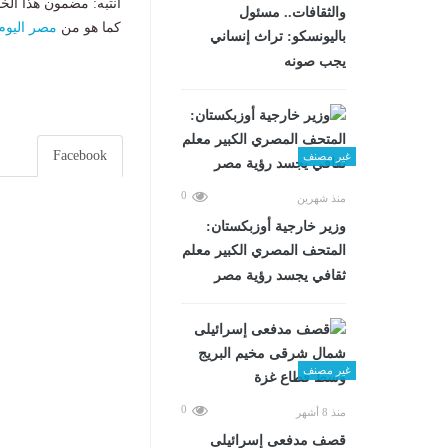
انتبه: مضمون هذا الخ
والثقافات.. مسئول
كما هو من
مصر اليوم
باليونسكو: تراث إنساني
يجب صونه
Facebook
غير مصنف
0
منذ شهرين
وزير خارجية أوزبكستان:
المتحف المصري الكبير معلم
ثقافي يجسد رؤية مصر
غير مصنف
0
منذ 8 أشهر
قصف مدفعى إسرائيلى