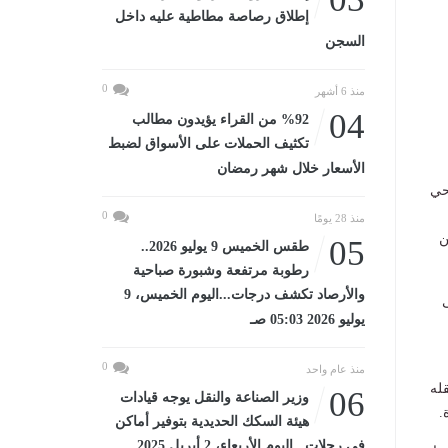
إطلاق رصاصة مطاطية عليه داخل
السجن
0
منذ 6 أشهر
04
%92 من القراء يؤيدون مطالب
تكثيف الحملات على الأسواق لضبط
الأسعار خلال شهر رمضان
حي
0
منذ 28 يومًا
ن
05
طقس الخميس 9 يوليو 2026..
رطوبة مرتفعة وشبورة صباحية
والأرصاد تكشف درجات...اليوم الخميس، 9
ى
يوليو 2026 05:03 صـ
0
منذ عام واحد
قله
06
وزير الصناعة والنقل يوجه قيادات
.
هيئة السكك الحديدية بتوفير أماكن
في رحلات...اليوم الأربعاء، 2 أبريل 2025