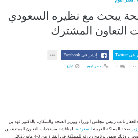
/
مصر اليوم
حة يبحث مع نظيره السعودي
 التعاون المشترك
ى Twitter
إنشر فى Facebook
احد
0
مصر اليوم
تبليغ
بدالغفار نائب رئيس مجلس الوزراء ووزير الصحة والسكان، بالدكتور فهد بن
زير
صحة المملكة العربية
السعودية
، لمناقشة مستجدات التعاون الممتدة بين
، وذلك ضمن برنامج زيارته للمملكة في الفترة من 3-4 مايو 2025.