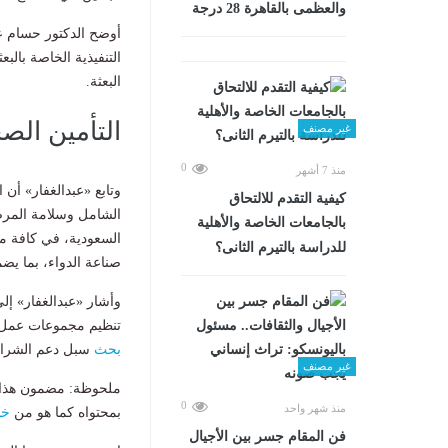
والعظمى بالقاهرة 28 درجة
أوضح الدكتور حسام عب
البعثة.
التأمين ال
غير مصنف
0
منذ 7 أشهر
وتابع «عبدالغفار» أن
كيفية التقدم للالتحاق
الشامل وسلامة المرضى
بالجامعات الخاصة والأهلية
السعودية، في كافة مج
للدراسة بالتيرم الثانى؟
صناعة الدواء، بما يض
وأشار «عبدالغفار» إلى
تنظيم مجموعات عمل تض
بحث
سبل دعم الشراك
غير مصنف
ملحوظة: مضمون هذا ا
0
منذ شهر واحد
بمحتواه كما هو من
خب
فن المقام جسر بين الأجيال