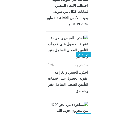
احتفالية الاتحاد المحلي
لنقابات عُمّال بني سويف
بعيد...الأمس الثلاثاء، 19 مايو
2026 08:19 مـ
غير مصنف
10
منذ عام واحد
احذر.. الحبس والغرامة
عقوبة الحصول على خدمات
التأمين الصحى الشامل بغير
وجه حق