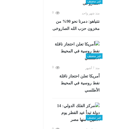
غير مصنف
0
منذ شهر واحد
نتنياهو: دمرنا نحو 90% من
مخزون حزب الله الصاروخى
غير مصنف
0
منذ 7 أشهر
أمريكا تعلن احتجاز ناقلة
نفط روسية في المحيط
الأطلسي
غير مصنف
0