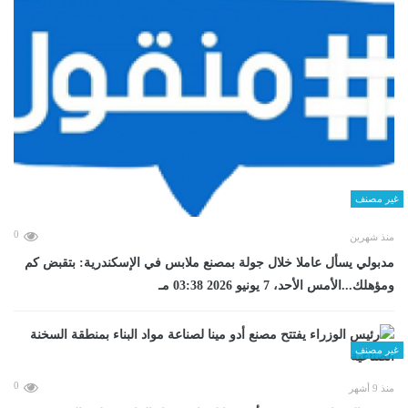
غير مصنف
0
منذ شهرين
مدبولي يسأل عاملا خلال جولة بمصنع ملابس في الإسكندرية: بتقبض كم
ومؤهلك...الأمس الأحد، 7 يونيو 2026 03:38 مـ
غير مصنف
0
منذ 9 أشهر