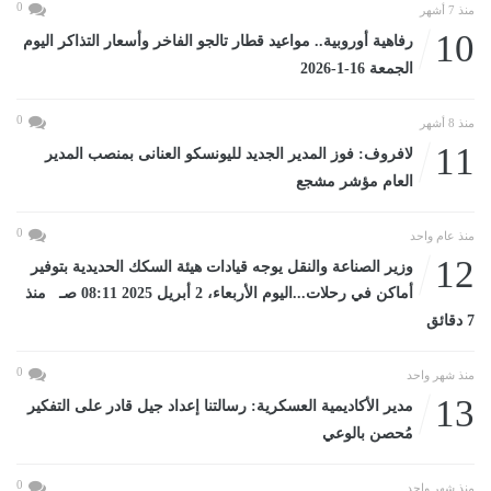
0
منذ 7 أشهر
10
رفاهية أوروبية.. مواعيد قطار تالجو الفاخر وأسعار التذاكر اليوم
الجمعة 16-1-2026
0
منذ 8 أشهر
11
لافروف: فوز المدير الجديد لليونسكو العنانى بمنصب المدير
العام مؤشر مشجع
0
منذ عام واحد
12
وزير الصناعة والنقل يوجه قيادات هيئة السكك الحديدية بتوفير
أماكن في رحلات...اليوم الأربعاء، 2 أبريل 2025 08:11 صـ منذ
7 دقائق
0
منذ شهر واحد
13
مدير الأكاديمية العسكرية: رسالتنا إعداد جيل قادر على التفكير
مُحصن بالوعي
0
منذ شهر واحد