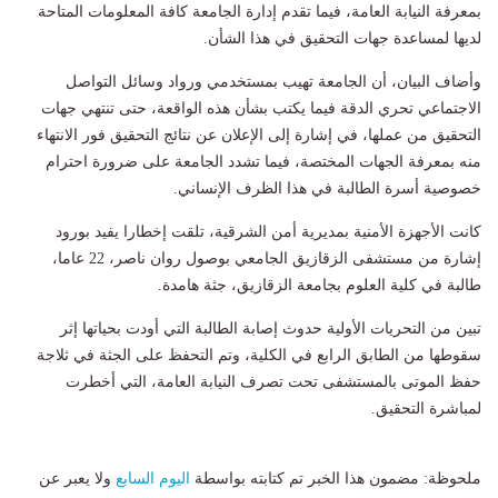
بمعرفة النيابة العامة، فيما تقدم إدارة الجامعة كافة المعلومات المتاحة
لديها لمساعدة جهات التحقيق في هذا الشأن.
وأضاف البيان، أن الجامعة تهيب بمستخدمي ورواد وسائل التواصل
الاجتماعي تحري الدقة فيما يكتب بشأن هذه الواقعة، حتى تنتهي جهات
التحقيق من عملها، في إشارة إلى الإعلان عن نتائج التحقيق فور الانتهاء
منه بمعرفة الجهات المختصة، فيما تشدد الجامعة على ضرورة احترام
خصوصية أسرة الطالبة في هذا الظرف الإنساني.
كانت الأجهزة الأمنية بمديرية أمن الشرقية، تلقت إخطارا يفيد بورود
إشارة من مستشفى الزقازيق الجامعي بوصول روان ناصر، 22 عاما،
طالبة في كلية العلوم بجامعة الزقازيق، جثة هامدة.
تبين من التحريات الأولية حدوث إصابة الطالبة التي أودت بحياتها إثر
سقوطها من الطابق الرابع في الكلية، وتم التحفظ على الجثة في ثلاجة
حفظ الموتى بالمستشفى تحت تصرف النيابة العامة، التي أخطرت
لمباشرة التحقيق.
ملحوظة: مضمون هذا الخبر تم كتابته بواسطة
اليوم السابع
ولا يعبر عن