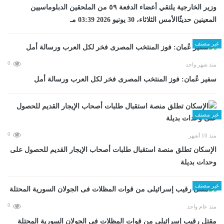
وزير الخارجية يلتقي أعضاء الدفعة ٥٩ من الملحقين الدبلوماسيين
المعينين حديثًاالأمس الثلاثاء، 30 يونيو 2026 03:39 مـ
غير مصنف
0
منذ شهر واحد
سفير عُمان: فوز المنتخب المصرى فخر لكل العرب ورسالة أمل
غير مصنف
0
منذ 10 أشهر
الإسكان تطلق منصة استقبال طلبات أصحاب الإيجار القديم للحصول على
وحدات بديلة
غير مصنف
0
منذ عام واحد
مقتل رقيب إسرائيلى من قوات المظلات فى الجولان السورية المحتلة