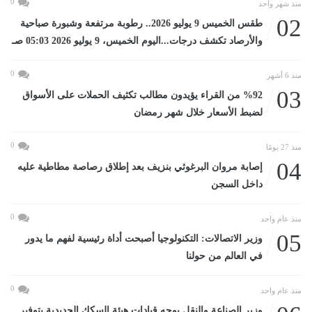
0
منذ شهر واحد
02
طقس الخميس 9 يوليو 2026.. رطوبة مرتفعة وشبورة صباحية
والأرصاد تكشف درجات...اليوم الخميس، 9 يوليو 2026 05:03 صـ
0
منذ 6 أشهر
03
%92 من القراء يؤيدون مطالب تكثيف الحملات على الأسواق
لضبط الأسعار خلال شهر رمضان
0
منذ 27 يومًا
04
إصابة مروان البرغوثي بنزيف بعد إطلاق رصاصة مطاطية عليه
داخل السجن
0
منذ عام واحد
05
وزير الاتصالات: التكنولوجيا أصبحت أداة رئيسية لفهم ما يدور
في العالم من حولنا
0
منذ عام واحد
وزير الصناعة والنقل يوجه قيادات هيئة السكك الحديدية بتوفير