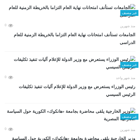
غير مصنف
0
منذ شهرين
الجامعات تستأنف امتحانات نهاية العام التزاما بالخريطة الزمنية للعام
الدراسى
غير مصنف
0
منذ شهر واحد
رئيس الوزراء يستعرض مع وزير الدولة للإعلام آليات تنفيذ تكليفات
الرئيس السيسي
غير مصنف
0
منذ شهرين
وزير الخارجية يلقى محاضرة بجامعة «هانكوك» الكورية حول السياسة