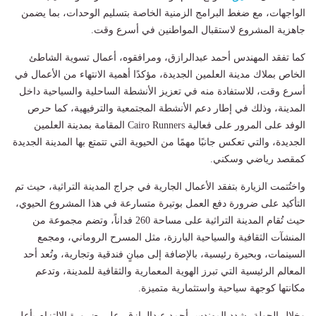
الواجهات، مع ضغط البرامج الزمنية الخاصة بتسليم الوحدات، بما يضمن
جاهزية المشروع لاستقبال المواطنين في أسرع وقت.
كما تفقد المهندس أحمد عبدالرازق، ومرافقوه، أعمال تسوية الشاطئ
الخاص بملاك مدينة العلمين الجديدة، مؤكدًا أهمية الانتهاء من الأعمال في
أسرع وقت، للاستفادة منه في تعزيز الأنشطة الساحلية والسياحية داخل
المدينة، وذلك في إطار دعم الأنشطة المجتمعية والترفيهية، كما حرص
الوفد على المرور على فعالية Cairo Runners المقامة بمدينة العلمين
الجديدة، والتي تعكس جانبًا مهمًا من الحيوية التي تتمتع بها المدينة الجديدة
كمقصد رياضي وسكني.
واختُتمت الزيارة بتفقد الأعمال الجارية في جراج المدينة التراثية، حيث تم
التأكيد على ضرورة دفع العمل بوتيرة متسارعة في هذا المشروع الحيوي،
حيث تُقام المدينة التراثية على مساحة 260 فداناً، وتضم مجموعة من
المنشآت الثقافية والسياحية البارزة، مثل المسرح الروماني، ومجمع
السينمات، وبحيرة رئيسية، بالإضافة إلى مبانٍ فندقية وتجارية، وتُعد أحد
المعالم الرئيسية التي تبرز الهوية المعمارية والثقافية للمدينة، وتدعم
مكانتها كوجهة سياحية واستثمارية متميزة.
وخلال الجولة، شدد المهندس أحمد عبدالرازق، على ضرورة الالتزام بأعلى