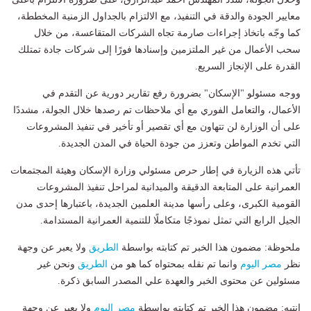
معايير الجودة والدقة في التنفيذ، مع الالتزام بالجداول الزمنية المخططة،
كما وجّه باتخاذ إجراءات صارمة تجاه الشركات المتقاعسة، من خلال
سحب الأعمال من غير الملتزمين وإسنادها فورًا إلى شركات جادة تمتلك
القدرة على الإنجاز السريع.
ووجه مسئولو "الإسكان" بضرورة رفع تقارير دورية عن التقدم في
الأعمال، والتعامل الفوري مع أي ملاحظات تم رصدها خلال الجولة، مشددًا
على أن الوزارة لن تتهاون مع أي تقصير أو تأخير في تنفيذ المشروعات
التي تخدم المواطن وتعزز من جودة الحياة في المدن الجديدة.
تأتي هذه الزيارة في إطار حرص مسئولي وزارة الإسكان وهيئة المجتمعات
العمرانية على المتابعة الدقيقة والميدانية لمراحل تنفيذ المشروعات
القومية الكبرى، وعلى رأسها مدينة العلمين الجديدة، باعتبارها إحدى مدن
الجيل الرابع التي تمثل نموذجًا متكاملًا للتنمية العمرانية المستدامة.
ملحوظة: مضمون هذا الخبر تم كتابته بواسطة
الطريق
ولا يعبر عن وجهة
نظر
مصر اليوم
وانما تم نقله بمحتواه كما هو من
الطريق
ونحن غير
مسئولين عن محتوى الخبر والعهدة علي المصدر السابق ذكرة.
انتبه: مضمون هذا الخبر تم كتابته بواسطة
مصر اليوم
ولا يعبر عن وجهة