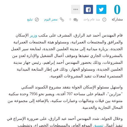
0
مشاركة
منذ عام واحد
0
مصر اليوم
تبليغ
قام المهندس أحمد عبد الرازق، المشرف على مكتب
وزير
الإسكان
والمرافق والمجتمعات العمرانية، ومسئولو هيئة المجتمعات العمرانية
الجديدة، بزيارة ميدانية إلى مدينة العلمين الجديدة، لمتابعة سير العمل
بالمشروعات الجاري تنفيذها وموقف أعمال التشغيل والإدارة لعددٍ من
المشروعات، وذلك بحضور المهندس أحمد إبراهيم، رئيس جهاز مدينة
العلمين الجديدة، ومسئولو الجهاز، وذلك في إطار المتابعة الميدانية
المستمرة لمعدلات تنفيذ المشروعات القومية،
واستهل مسئولو الإسكان الجولة بتفقد مشروع الكمبوند السكني
"مزارين"، المقام على مساحة 707 أفدنة، ويضم نحو 7956 وحدة سكنية
متنوعة بين فيلات وشاليهات وعمارات سكنية، بالإضافة إلى مجموعة من
المحال التجارية والخدمية.
وخلال الجولة، شدد المهندس أحمد عبد الرازق، على ضرورة الإسراع في
تنفيذ أعمال
تنسيق
الموقع العام، والمسطحات الخضراء، وتشطيب