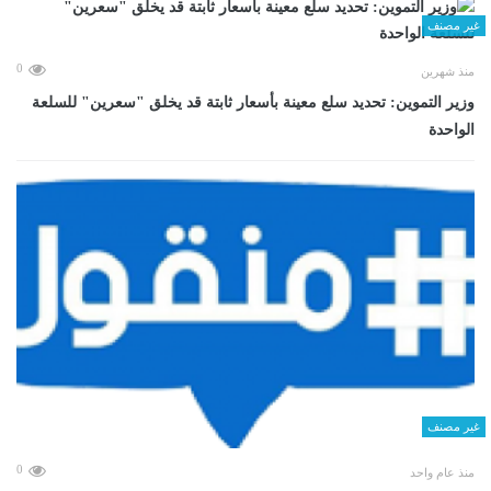
غير مصنف
0
منذ شهرين
وزير التموين: تحديد سلع معينة بأسعار ثابتة قد يخلق "سعرين" للسلعة
الواحدة
غير مصنف
0
منذ عام واحد