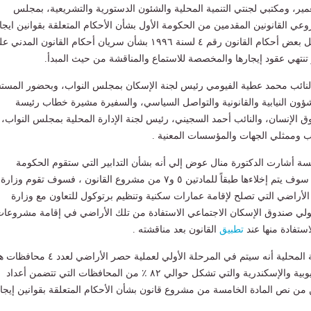
عمير، ومكتبي لجنتي التنمية المحلية والشئون الدستورية والتشريعية، بمجلس
عي القانونين المقدمين من الحكومة الأول بشأن الأحكام المتعلقة بقوانين ايجا
الأماكن، والثاني بتعديل بعض أحكام القانون رقم ٤ لسنة ١٩٩٦ بشأن سريان أحكام القانون المدن
و تنتهي عقود إيجارها والمخصصة للاستماع والمناقشة من حيث المبدأ.
 النائب محمد عطية الفيومي رئيس لجنة الإسكان بمجلس النواب، وبحضور المست
ؤون النيابية والقانونية والتواصل السياسي، والسفيرة مشيرة خطاب رئيسة
الإنسان، والنائب أحمد السجيني، رئيس لجنة الإدارة المحلية بمجلس النواب،
ب وممثلي الجهات والمؤسسات المعنية .
سة أشارت الدكتورة منال عوض إلي أنه بشأن التدابير التي ستقوم الحكومة
بتوفيرها للحالات التي سوف يتم إخلاءها طبقاً للمادتين ٥ و٧ من مشروع القانون ، فسوف تقوم وزارة
 الأراضي التي تصلح لإقامة عمارات سكنية وتنظيم برتوكول للتعاون مع وزارة
تولي صندوق الإسكان الاجتماعي الاستفادة من تلك الأراضي في إقامة مشروعا
ستفادة منها عند
تطبيق
القانون بعد مناقشته .
وأضافت وزيرة التنمية المحلية أنه سيتم في المرحلة الأولي لعملية حصر الأراضي لع
القاهرة والجيزة والقليوبية والإسكندرية والتي تشكل حوالي ٨٢ ٪؜ من المحافظات التي تتضمن أعداد
من نص المادة الخامسة من مشروع قانون بشأن الأحكام المتعلقة بقوانين إيجا