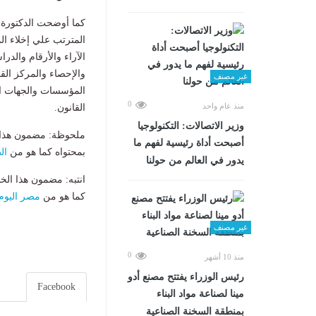
كما أوضحت الدكتورة م
المترتب علي إخلاء ال
الآراء والأرقام والد
والإحصاء والمركز الق
غير مصنف
المؤسسات والجهات ال
0
منذ عام واحد
القانون.
وزير الاتصالات: التكنولوجيا
ملحوظة: مضمون هذا ا
أصبحت أداة رئيسية لفهم ما
بمحتواه كما هو من
ال
يدور في العالم من حولنا
انتبه: مضمون هذا الخ
كما هو من
مصر اليوم
غير مصنف
0
منذ 10 أشهر
رئيس الوزراء يفتتح مصنع أدو
Facebook
مينا لصناعة مواد البناء
بمنطقة السخنة الصناعية