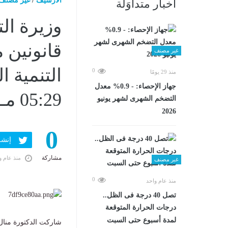
الارشيف
/
غير مصنف
أخبار متداوَلة
وزيرة ال
قانونين 
غير مصنف
0
منذ 29 يومًا
جهاز الإحصاء: - 0.9% معدل
05:29 مـ
التضخم الشهرى لشهر يونيو
2026
0
إنشر ف
مشاركة
منذ عام و
غير مصنف
0
منذ عام واحد
تصل 40 درجة فى الظل..
درجات الحرارة المتوقعة
لمدة أسبوع حتى السبت
شاركت الدكتورة منال 