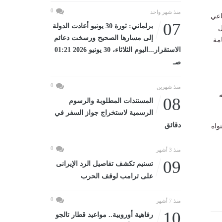
0
منذ شهر واحد
اعي
07
برلماني: ثورة 30 يونيو أعادت الدولة
ل
إلى مسارها الصحيح ورسخت دعائم
مة
الاستقرار...اليوم الثلاثاء، 30 يونيو 2026 01:21
صـ
0
منذ شهرين
ه
08
المستندات المطلوبة والرسوم
الرسمية لاستخراج جواز السفر في
دقائق
واه
0
منذ 3 أشهر
09
تسنيم تكشف تفاصيل الرد الإيرانى
على ترامب لوقف الحرب
0
منذ 7 أشهر
10
رفاهية أوروبية.. مواعيد قطار تالجو