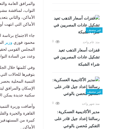
والمرافق العامة والت
النواب، لمناقشة مشرو
الأماكن التي انتهت أ
غير مصنف
جاء الاجتماع برئاسة
0
محمود فوزي
وزير
الش
منذ عام واحد
المجلس القومى لحقوق 
قفزات أسعار الذهب تعيد
وعدد من السادة النوا
تشكيل عادات المصريين في
شراء الشبكة
وفي كلمتها خلال الجل
التنمية المحلية بحصر
الإسكان والمرافق لي
غير مصنف
سكنية جديدة يمكن الا
0
منذ شهر واحد
مدير الأكاديمية العسكرية:
رسالتنا إعداد جيل قادر على
كبيرة من المستهدفين 
التفكير مُحصن بالوعي
الأماكن .