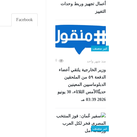
أعمال تجهيز وربط وحدات
التغييز
Facebook
غير مصنف
0
منذ شهر واحد
وزير الخارجية يلتقي أعضاء
الدفعة ٥٩ من الملحقين
الدبلوماسيين المعينين
حديثًاالأمس الثلاثاء، 30 يونيو
2026 03:39 مـ
غير مصنف