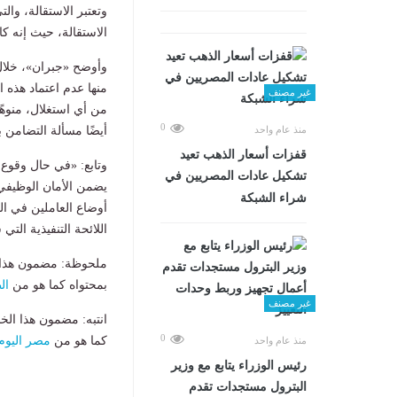
وتعتبر الاستقالة، و
الاستقالة، حيث إنه ك
وأوضح «جبران»، خلال 
منها عدم اعتماد هذه ا
غير مصنف
من أي استغلال، منوهًا
0
أيضًا مسألة التضامن ب
منذ عام واحد
قفزات أسعار الذهب تعيد
وتابع: «في حال وقوع
تشكيل عادات المصريين في
يضمن الأمان الوظيفي»
شراء الشبكة
أوضاع العاملين في ال
اللائحة التنفيذية الت
ملحوظة: مضمون هذا ا
بمحتواه كما هو من
ال
غير مصنف
انتبه: مضمون هذا الخ
0
كما هو من
مصر اليوم
منذ عام واحد
رئيس الوزراء يتابع مع وزير
البترول مستجدات تقدم