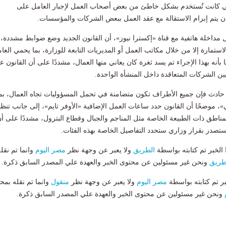
التي كانت تُستخدم بشكل خاطئ من بعض أصحاب العمل لإجبار العامل على
ان يتم إبرام الاستقالة مع عقد العمل ببعض الشركات والمؤسسات.
مداخلة هاتفية مع قناة «إكسترا نيوز»، أن القانون الجديد وضع ضوابط مشددة،
لاستمارة إلا من خلال مكاتب العمل أو المديريات التابعة للوزارة، بما يحمي العا
 بأنه بهذا الإجراء تم يسد ثغرة كان يعاني منها العمال، مشددًا على أن القانون عا
ين الشركات المتعاقدة داخل المنشأة الواحدة.
 حادث فإن جميع الأطراف تكون متضامنة في تحمل المسؤوليات تجاه العمال، بم
، موضحًا أن القانون حدد ساعات العمل الإضافية «الأوفر تايم»، إلى جانب تنظي
مناطق ذات الطبيعة الخاصة مثل المناجم والجبال وقطاع البترول، مشددًا على أ
ي ستصدر بقرار وزاري ستحدد التفاصيل الخاصة بهذه الفئات.
لخبر تم كتابته بواسطة
الطريق
ولا يعبر عن وجهة نظر
مصر اليوم
وانما تم نقل
طريق
ونحن غير مسئولين عن محتوى الخبر والعهدة علي المصدر السابق ذكرة.
بر تم كتابته بواسطة
مصر اليوم
ولا يعبر عن وجهة نظر
منقول
وانما تم نقله بمحت
ونحن غير مسئولين عن محتوى الخبر والعهدة علي المصدر السابق ذكرة.