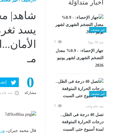
الارشيف
/
غير مصنف
أخبار متداوَلة
شاهد| مح
غير مصنف
0
منذ 30 يومًا
جهاز الإحصاء: - 0.9% معدل
مـ
التضخم الشهرى لشهر يونيو
2026
0
إنشر ف
مشاركة
منذ عام و
غير مصنف
0
منذ عام واحد
تصل 40 درجة فى الظل..
درجات الحرارة المتوقعة
لمدة أسبوع حتى السبت
قال محمد جبران،
وزي