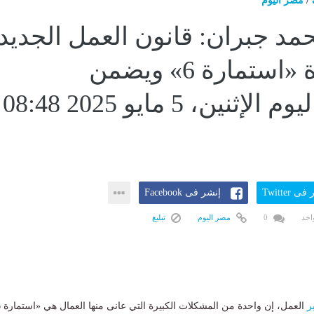
/
مصر اليوم
مد جبران: قانون العمل الجديد
يسد ثغرة «استمارة 6» ويضمن
الأمان...اليوم الإثنين، 5 مايو 2025 08:48
ى Twitter
إنشر فى Facebook
احد
0
مصر اليوم
تبليغ
ر