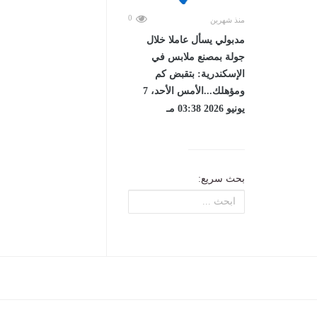
0
منذ شهرين
مدبولي يسأل عاملا خلال
جولة بمصنع ملابس في
الإسكندرية: بتقبض كم
ومؤهلك...الأمس الأحد، 7
يونيو 2026 03:38 مـ
بحث سريع: