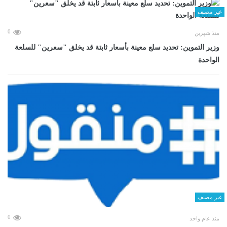
غير مصنف
0
منذ شهرين
وزير التموين: تحديد سلع معينة بأسعار ثابتة قد يخلق "سعرين" للسلعة
الواحدة
غير مصنف
0
منذ عام واحد