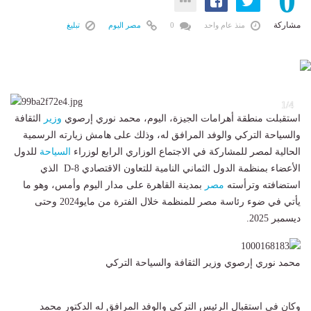
0
مشاركة
منذ عام واحد
0
مصر اليوم
تبليغ
4
1/4
استقبلت منطقة أهرامات الجيزة، اليوم، محمد نوري إرصوي
وزير
الثقافة
والسياحة التركي والوفد المرافق له، وذلك على هامش زيارته الرسمية
الحالية لمصر للمشاركة في الاجتماع الوزاري الرابع لوزراء
السياحة
للدول
الأعضاء بمنظمة الدول الثماني النامية للتعاون الاقتصادي D-8 الذي
استضافته وترأسته
مصر
بمدينة القاهرة على مدار اليوم وأمس، وهو ما
يأتي في ضوء رئاسة مصر للمنظمة خلال الفترة من مايو2024 وحتى
ديسمبر 2025.
محمد نوري إرصوي وزير الثقافة والسياحة التركي
وكان في استقبال الرئيس التركي والوفد المرافق له الدكتور محمد