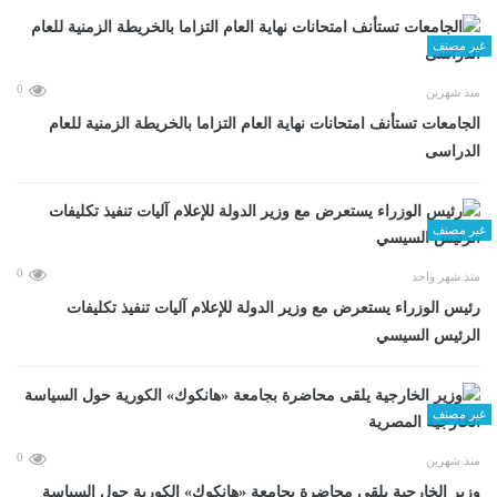
غير مصنف
0
منذ شهرين
الجامعات تستأنف امتحانات نهاية العام التزاما بالخريطة الزمنية للعام
الدراسى
غير مصنف
0
منذ شهر واحد
رئيس الوزراء يستعرض مع وزير الدولة للإعلام آليات تنفيذ تكليفات
الرئيس السيسي
غير مصنف
0
منذ شهرين
وزير الخارجية يلقى محاضرة بجامعة «هانكوك» الكورية حول السياسة