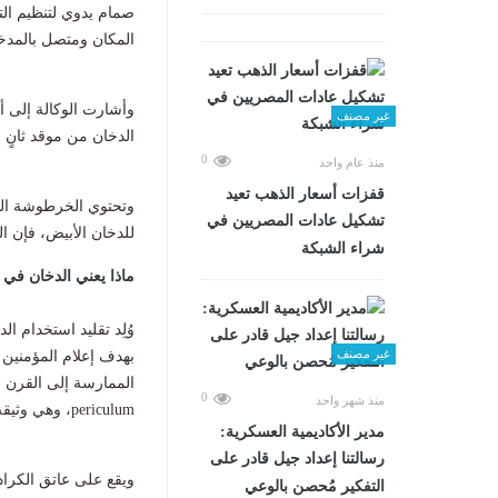
صمام يدوي لتنظيم التي
المكان ومتصل بالمدخنة
وأشارت الوكالة إلى أ
غير مصنف
الدخان من موقد ثانٍ 
0
منذ عام واحد
قفزات أسعار الذهب تعيد
وتحتوي الخرطوشة التي
تشكيل عادات المصريين في
للدخان الأبيض، فإن ال
شراء الشبكة
ماذا يعني الدخان في اخ
وُلِد تقليد استخدام ال
غير مصنف
بهدف إعلام المؤمنين 
0
منذ شهر واحد
periculum، وهي وثيقة أسست قواعد جديدة للاجتماعات.
مدير الأكاديمية العسكرية:
رسالتنا إعداد جيل قادر على
ويقع على عاتق الكراد
التفكير مُحصن بالوعي