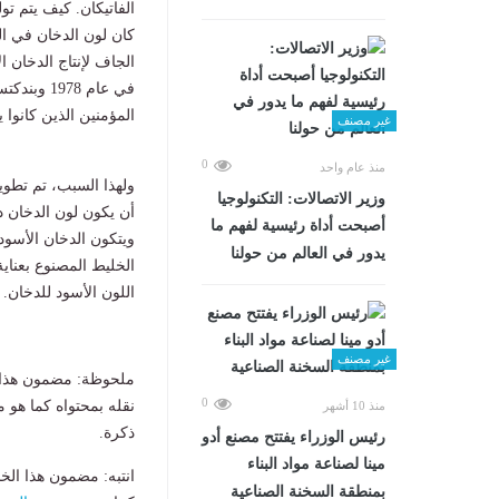
الفاتيكان. كيف يتم تو
كان لون الدخان في ال
الجاف لإنتاج الدخان ال
المؤمنين الذين كانوا ي
غير مصنف
0
منذ عام واحد
ولهذا السبب، تم تطوي
وزير الاتصالات: التكنولوجيا
أن يكون لون الدخان دائم
أصبحت أداة رئيسية لفهم ما
ويتكون الدخان الأسود 
يدور في العالم من حولنا
الخليط المصنوع بعناية
اللون الأسود للدخان.
غير مصنف
ملحوظة: مضمون هذا ا
0
نقله بمحتواه كما هو 
منذ 10 أشهر
ذكرة.
رئيس الوزراء يفتتح مصنع أدو
مينا لصناعة مواد البناء
انتبه: مضمون هذا الخ
بمنطقة السخنة الصناعية