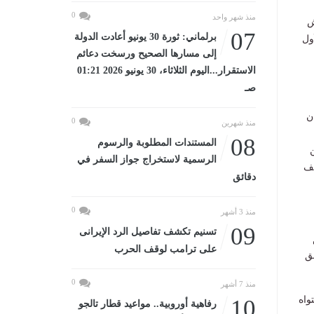
0
منذ شهر واحد
ش
07
برلماني: ثورة 30 يونيو أعادت الدولة
ول
إلى مسارها الصحيح ورسخت دعائم
الاستقرار...اليوم الثلاثاء، 30 يونيو 2026 01:21
صـ
ن
0
منذ شهرين
08
المستندات المطلوبة والرسوم
ن
الرسمية لاستخراج جواز السفر في
يف
دقائق
0
منذ 3 أشهر
09
تسنيم تكشف تفاصيل الرد الإيرانى
على ترامب لوقف الحرب
ق
0
منذ 7 أشهر
واه
10
رفاهية أوروبية.. مواعيد قطار تالجو