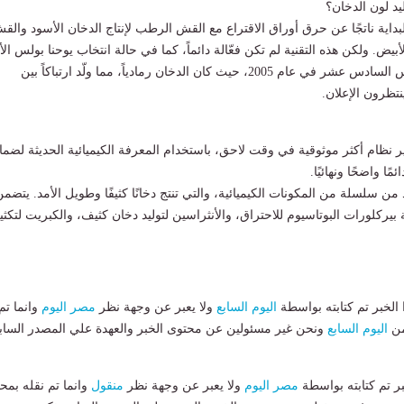
ليد لون الدخان؟
بداية ناتجًا عن حرق أوراق الاقتراع مع القش الرطب لإنتاج الدخان الأسود والق
أبيض. ولكن هذه التقنية لم تكن فعّالة دائماً، كما في حالة انتخاب يوحنا بولس الأ
في عام 1978 وبندكتس السادس عشر في عام 2005، حيث كان الدخان رمادياً، مما ولّد ارتباكاً بين
نتظرون الإعلان.
ر نظام أكثر موثوقية في وقت لاحق، باستخدام المعرفة الكيميائية الحديثة لضما
ًا واضحًا ونهائيًا.
من سلسلة من المكونات الكيميائية، والتي تنتج دخانًا كثيفًا وطويل الأمد. يتضم
 بيركلورات البوتاسيوم للاحتراق، والأنثراسين لتوليد دخان كثيف، والكبريت لتكث
لخبر تم كتابته بواسطة
اليوم السابع
ولا يعبر عن وجهة نظر
مصر اليوم
وانما تم
من
اليوم السابع
ونحن غير مسئولين عن محتوى الخبر والعهدة علي المصدر الساب
بر تم كتابته بواسطة
مصر اليوم
ولا يعبر عن وجهة نظر
منقول
وانما تم نقله بمحت