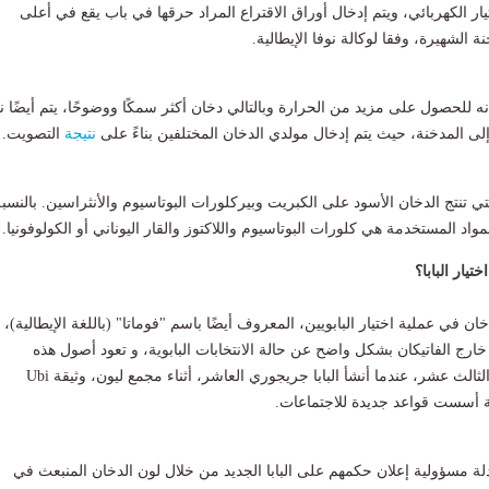
ار الكهربائي، ويتم إدخال أوراق الاقتراع المراد حرقها في باب يقع في أعلى
 الشهيرة، وفقا لوكالة نوفا الإيطالية.
نه للحصول على مزيد من الحرارة وبالتالي دخان أكثر سمكًا ووضوحًا، يتم أيضًا ن
إلى المدخنة، حيث يتم إدخال مولدي الدخان المختلفين بناءً على
نتيجة
التصويت.
 تنتج الدخان الأسود على الكبريت وبيركلورات البوتاسيوم والأنثراسين. بالنسبة
مواد المستخدمة هي كلورات البوتاسيوم واللاكتوز والقار اليوناني أو الكولوفونيا.
تيار البابا؟
دخان في عملية اختيار البابويين، المعروف أيضًا باسم "فوماتا" (باللغة الإيطالية)،
خارج الفاتيكان بشكل واضح عن حالة الانتخابات البابوية، و تعود أصول هذه
الممارسة إلى القرن الثالث عشر، عندما أنشأ البابا جريجوري العاشر، أثناء مجمع ليون، وثيقة Ubi
لة مسؤولية إعلان حكمهم على البابا الجديد من خلال لون الدخان المنبعث في