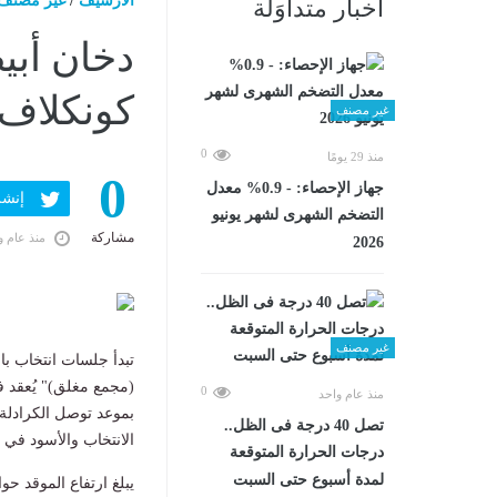
الارشيف
/
غير مصنف
أخبار متداوَلة
دخان أبي
كونكلاف ل
غير مصنف
0
منذ 29 يومًا
0
جهاز الإحصاء: - 0.9% معدل
إنشر ف
التضخم الشهرى لشهر يونيو
مشاركة
منذ عام و
2026
غير مصنف
(مجمع مغلق)" يُعقد ف
0
منذ عام واحد
بموعد توصل الكرادلة إ
تصل 40 درجة فى الظل..
الانتخاب والأسود في 
درجات الحرارة المتوقعة
لمدة أسبوع حتى السبت
يبلغ ارتفاع الموقد ح